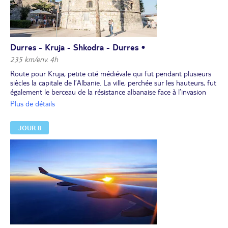
Durres - Kruja - Shkodra - Durres •
235 km/env. 4h
Route pour Kruja, petite cité médiévale qui fut pendant plusieurs
siècles la capitale de l’Albanie. La ville, perchée sur les hauteurs, fut
également le berceau de la résistance albanaise face à l’invasion
ottomane. Son château et le musée Skanderberg, ainsi que son
Plus de détails
vieux bazar, témoignent encore de ce riche passé. Passez par la ville
de Shkoder, située au bord du lac du même nom et véritable
JOUR 8
frontière naturelle avec le Monténégro, qui attire par sa nature et
ses massifs montagneux incarnant toute la beauté des Alpes
albanaises. Promenez-vous dans son centre historique, avec ses
ruelles étroites et ses belles maisons bourgeoises. Les férus
d’histoire ne manqueront pas la citadelle de Rozafa ou la mosquée
des Plombs. La ville est aussi le point de départ de nombreuses
excursions, notamment sur le lac de Shkodra.