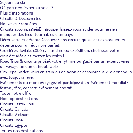
Séjours au ski
Où partir en février au soleil ?
Plus d'inspirations
Circuits & Découvertes
Nouvelles Frontières
Circuits accompagnés
En groupe, laissez-vous guider pour ne rien
manquer des incontournables d'un pays.
Découverte et détente
Découvrez nos circuits qui allient exploration et
détente pour un équilibre parfait.
Croisières
Fluviale, côtière, maritime ou expédition, choisissez votre
croisière idéale et mettez les voiles !
Road Trips & circuits privés
A votre rythme ou guidé par un expert : vivez
un voyage unique et inoubliable.
City Trips
Evadez-vous en train ou en avion et découvrez la ville dont vous
avez toujours rêvé.
Evènements du monde
Voyagez et participez à un évènement mondial :
festival, fête, concert, évènement sportif...
Toute notre offre
Nos Top destinations
Circuits Etats-Unis
Circuits Canada
Circuits Vietnam
Circuits Inde
Circuits Egypte
Toutes nos destinations