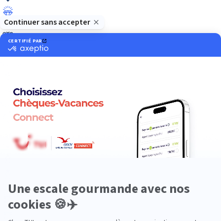
Luxe
Nature
Neige
Plongée
Premium