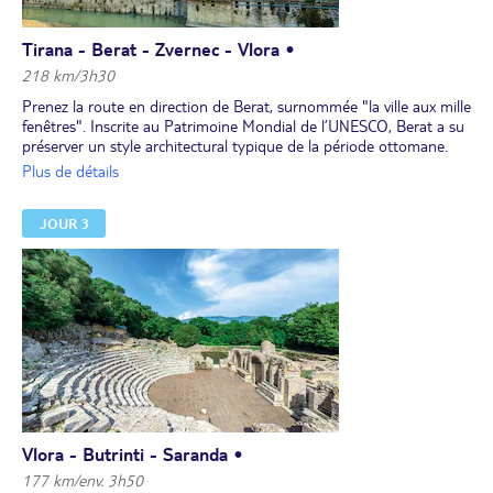
Tirana - Berat - Zvernec - Vlora •
218 km/3h30
Prenez la route en direction de Berat, surnommée "la ville aux mille
fenêtres". Inscrite au Patrimoine Mondial de l’UNESCO, Berat a su
préserver un style architectural typique de la période ottomane.
Baladez-vous dans ses vieilles rues en escalier bordées de maisons
Plus de détails
traditionnelles et découvrirez de magnifiques églises byzantines
ainsi que des musées remarquables, comme le musée des icônes
JOUR 3
d’Onufri et le musée d’ethnographie. Pour une vue panoramique
sur Berat, rendez-vous sur les hauteurs de la ville en visitant la
forteresse Kala construite au 13e siècle.
Puis vous rejoindrez Vlora, petit paradis balnéaire. En chemin, ne
manquez pas la petite île de Zvërnec, qui se trouve sur une lagune
de 9 hectares et n'est accessible que par un ponton. Son
monastère datant du 14e siècle vaut le détour. Nuit à l’hôtel dans
la région de Vlora.
Vlora - Butrinti - Saranda •
177 km/env. 3h50