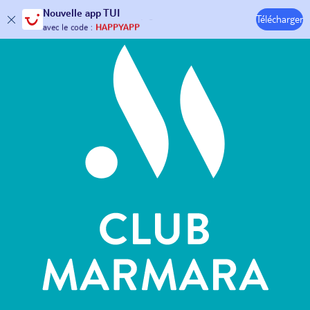
Hôtels & Clubs
Nouvelle
app TUI
Télécharger
30€ offerts*
sur votre
voyage !
avec le code :
HAPPYAPP