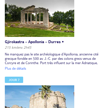
Gjirokastra - Apollonia - Durres •
215 km/env. 2h45
Ne manquez pas le site archéologique d’Apollonia, ancienne cité
grecque fondée en 500 av. J.-C. par des colons grecs venus de
Corcyre et de Corinthe. Port très influent sur la mer Adriatique,
cette cité grecque puis romaine avait reçu de César le titre de ville
Plus de détails
libre. Faites un arrêt à Durres, deuxième ville d’Albanie et, depuis
l’antiquité, premier port du pays. Dans son centre-ville, qui s’étend
JOUR 7
à l’emplacement de la ville antique, passez par l’amphithéâtre
romain dont une partie reste couverte par des habitations
individuelles. Baladez-vous également dans la rue Tregëtare, reliant
la grande mosquée, bordée des plus belles façades de la ville et
ponctuée de nombreuses terrasses. Installation pour 2 nuits dans
la région de Durres.