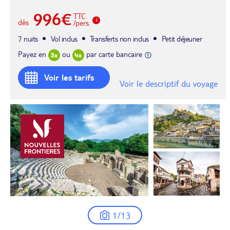
996€
TTC
dès
/pers.
7 nuits
Vol inclus
Transferts non inclus
Petit déjeuner
Payez en
ou
par carte bancaire
Voir les tarifs
Voir le descriptif du voyage
1/13