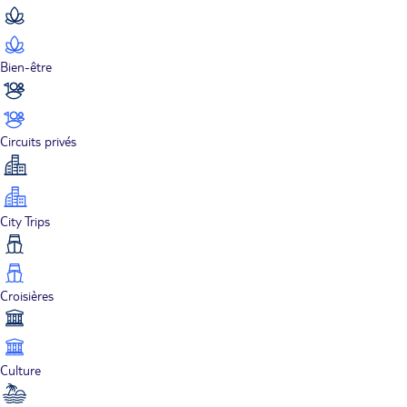
Bien-être
Circuits privés
City Trips
Croisières
Culture