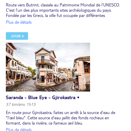
Route vers Butrint, classée au Patrimoine Mondial de l’UNESCO.
C'est l’un des plus importants sites archéologiques du pays.
Fondée par les Grecs, la ville fut occupée par différentes
civilisations (romaines, byzantines et vénitiennes) et divers empires
Plus de détails
avant d’être totalement abandonnée à la fin du Moyen Âge. Vous
découvrirez les vestiges d’un aqueduc romain, d’une église
JOUR 4
byzantine, des thermes, du baptistère et d’un théâtre si vaste qu’il
pouvait contenir jusqu’à 15 000 spectateurs. Vous pourrez
également admirer la majestueuse porte de la cité "Porte du lion",
composée de deux grandes tours, l’une ronde et l’autre
triangulaire. Le site, au cœur d’un parc national, est constitué
d’une péninsule dominée par une colline boisée. Nuit dans la
région de Saranda.
Saranda - Blue Eye - Gjirokastra •
57 km/env. 1h15
En route pour Gjirokastra, faites un arrêt à la source d’eau de
"l’œil bleu". Cette source d’eau jaillit des fonds rocheux en
formant, dans la rivière, ce fameux œil bleu.
Poursuivez en direction de Gjirokastra, surnommée "la ville aux
Plus de détails