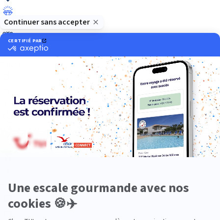
Luxe
Nature
Neige
Plongée
Premium