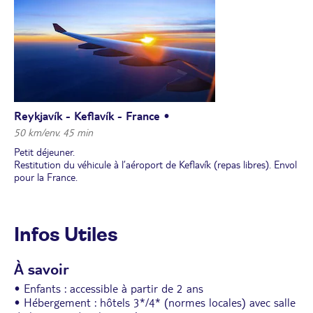
baignade conseillée dans ses eaux turquoise, chaudes (37 °C à 39
°C) et relaxantes, à partir de 166 €/adulte (à partir de 2 ans ; en
option, à réserver et à régler avant le départ).
Finissez la boucle par le site géothermique de Gunnuhver : célèbre
pour ses puissantes fumerolles et mare de boue en ébullition ; le
phare de Reykjanesviti, le plus ancien d'Islande, et la spectaculaire
falaise Brimketill.
Déjeuner et dîner libres.
Selon l'horaire de votre vol retour, nuit à Reykjavík ou dans la
Reykjavík - Keflavík - France •
région de Keflavík.
50 km/env. 45 min
Petit déjeuner.
Restitution du véhicule à l’aéroport de Keflavík (repas libres). Envol
pour la France.
Infos Utiles
À savoir
• Enfants : accessible à partir de 2 ans
• Hébergement : hôtels 3*/4* (normes locales) avec salle