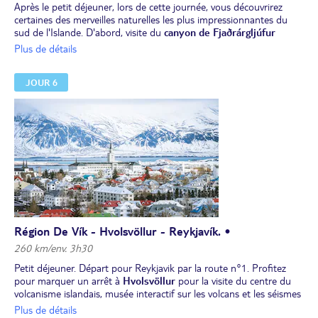
Après le petit déjeuner, lors de cette journée, vous découvrirez
certaines des merveilles naturelles les plus impressionnantes du
sud de l'Islande. D'abord, visite du
canyon de Fjaðrárgljúfur
sculpté par la rivière, puis direction
le glacier Skaftafell,
où vous
Plus de détails
pourrez profiter de randonnées parmi des paysages de glace et de
montagnes. Vous poursuivrez votre route jusqu'à
Jökulsárlón
,
JOUR 6
lagune glaciaire où des icebergs flottent sur l'eau, puis sur la
plage
de Diamond Beach
, ou "plage des diamants", très photogénique
avec ses énormes glaçons bleutés contrastant avec le sable noir.
Encadré par un guide, partez à l’aventure et découvrez une
grotte
de glace
, merveille naturelle de l’Islande, au départ de Jökulsárlón,
à partir de 205 €/adulte (à partir de 6 ans; en option, à réserver et
à régler avant le départ).
Déjeuner et dîner libres.
Nuit dans la région de Vík/Kirkjubæjarklaustur
Région De Vík - Hvolsvöllur - Reykjavík. •
260 km/env. 3h30
Petit déjeuner. Départ pour Reykjavik par la route n°1. Profitez
pour marquer un arrêt à
Hvolsvöllur
pour la visite du centre du
volcanisme islandais, musée interactif sur les volcans et les séismes
qui façonnent l’Islande (visite non incluse).
Plus de détails