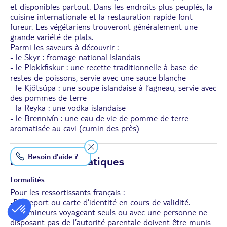
et disponibles partout. Dans les endroits plus peuplés, la
cuisine internationale et la restauration rapide font
fureur. Les végétariens trouveront généralement une
grande variété de plats.
Parmi les saveurs à découvrir :
- le Skyr : fromage national Islandais
- le Plokkfiskur : une recette traditionnelle à base de
restes de poissons, servie avec une sauce blanche
- le Kjötsúpa : une
soupe islandaise à l’agneau, servie avec
des pommes de terre
- la Reyka : une vodka islandaise
- le Brennivín : une eau de vie de pomme de terre
aromatisée au cavi (cumin des près)
Besoin d'aide ?
Informations Pratiques
Formalités
Pour les ressortissants français :
-Passeport ou carte d’identité en cours de validité.
-Les mineurs voyageant seuls ou avec une personne ne
disposant pas de l’autorité parentale doivent être munis