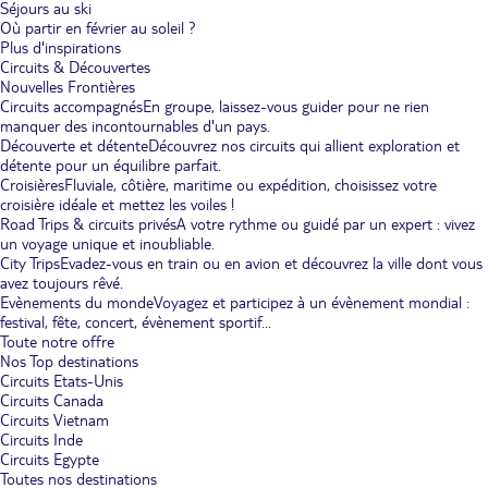
Séjours au ski
Où partir en février au soleil ?
Plus d'inspirations
Circuits & Découvertes
Nouvelles Frontières
Circuits accompagnés
En groupe, laissez-vous guider pour ne rien
manquer des incontournables d'un pays.
Découverte et détente
Découvrez nos circuits qui allient exploration et
détente pour un équilibre parfait.
Croisières
Fluviale, côtière, maritime ou expédition, choisissez votre
croisière idéale et mettez les voiles !
Road Trips & circuits privés
A votre rythme ou guidé par un expert : vivez
un voyage unique et inoubliable.
City Trips
Evadez-vous en train ou en avion et découvrez la ville dont vous
avez toujours rêvé.
Evènements du monde
Voyagez et participez à un évènement mondial :
festival, fête, concert, évènement sportif...
Toute notre offre
Nos Top destinations
Circuits Etats-Unis
Circuits Canada
Circuits Vietnam
Circuits Inde
Circuits Egypte
Toutes nos destinations