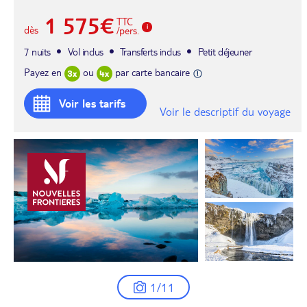
1 575€
TTC
dès
/pers.
7 nuits
Vol inclus
Transferts inclus
Petit déjeuner
Payez en
ou
par carte bancaire
Voir les tarifs
Voir le descriptif du voyage
1/11