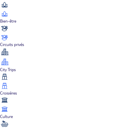
Bien-être
Circuits privés
City Trips
Croisières
Culture