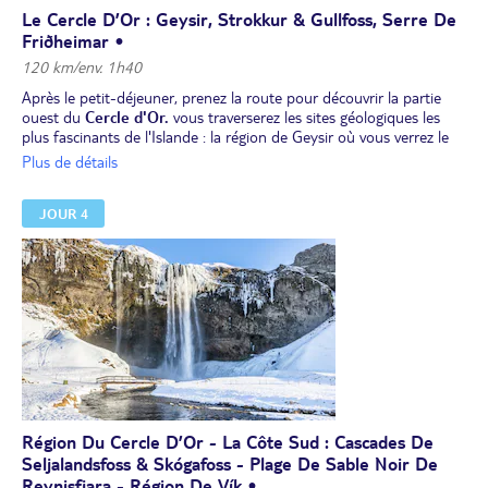
Le Cercle D’Or : Geysir, Strokkur & Gullfoss, Serre De
Friðheimar •
120 km/env. 1h40
Après le petit-déjeuner, prenez la route pour découvrir la partie
ouest du
Cercle d'Or.
vous traverserez les sites géologiques les
plus fascinants de l'Islande : la région de Geysir où vous verrez le
geyser Strokkur projeter de l'eau chaude à plus de 30 mètres de
Plus de détails
hauteur toutes les 5-10 minutes, au milieu de paysages hivernaux.
La cascade de Gullfoss, l'une des chutes d'eau les plus
JOUR 4
impressionnantes d'Islande. En hiver, l’eau est entourée de glace,
créant une scène spectaculaire. Puis, arrêt dans la serre de
Friðheimar
où l’on cultive des plants de tomates grâce à la
géothermie.
Pour une expérience unique de bains en plein air, alimentés par
des sources chaudes naturelles, surplombant la rivière Hvítá et les
montagnes environnantes, rendez-vous au
Spa géothermique
Laugarás Lagoon,
à partir de 77 €/adulte (à partir de 8 ans; en
option, à réserver et à régler avant le départ).
Le soir, si les conditions météorologiques le permettent, partez à
nouveau à la recherche des aurores boréales.
Déjeuner et dîner libres.
Région Du Cercle D’Or - La Côte Sud : Cascades De
Nuit dans le Cercle d’Or.
Seljalandsfoss & Skógafoss - Plage De Sable Noir De
Reynisfjara - Région De Vík •