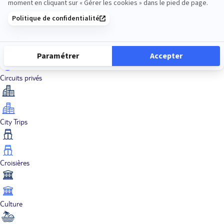
Bien-être
Circuits privés
City Trips
Croisières
Culture