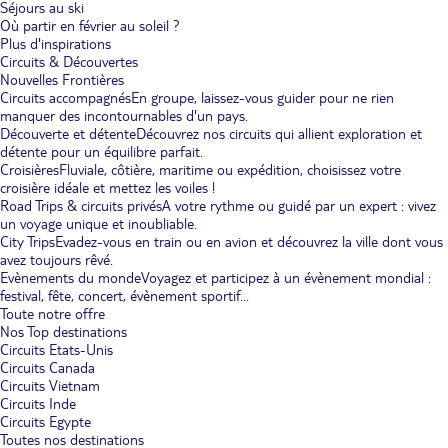
Séjours au ski
Où partir en février au soleil ?
Plus d'inspirations
Circuits & Découvertes
Nouvelles Frontières
Circuits accompagnés
En groupe, laissez-vous guider pour ne rien
manquer des incontournables d'un pays.
Découverte et détente
Découvrez nos circuits qui allient exploration et
détente pour un équilibre parfait.
Croisières
Fluviale, côtière, maritime ou expédition, choisissez votre
croisière idéale et mettez les voiles !
Road Trips & circuits privés
A votre rythme ou guidé par un expert : vivez
un voyage unique et inoubliable.
City Trips
Evadez-vous en train ou en avion et découvrez la ville dont vous
avez toujours rêvé.
Evènements du monde
Voyagez et participez à un évènement mondial :
festival, fête, concert, évènement sportif...
Toute notre offre
Nos Top destinations
Circuits Etats-Unis
Circuits Canada
Circuits Vietnam
Circuits Inde
Circuits Egypte
Toutes nos destinations