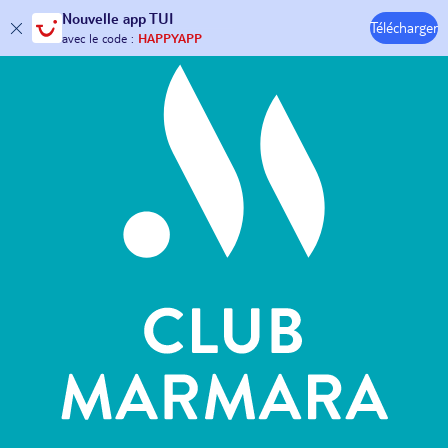
Hôtels & Clubs
Nouvelle
app TUI
Télécharger
30€ offerts*
sur votre
voyage !
avec le code :
HAPPYAPP