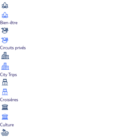
Bien-être
Circuits privés
City Trips
Croisières
Culture