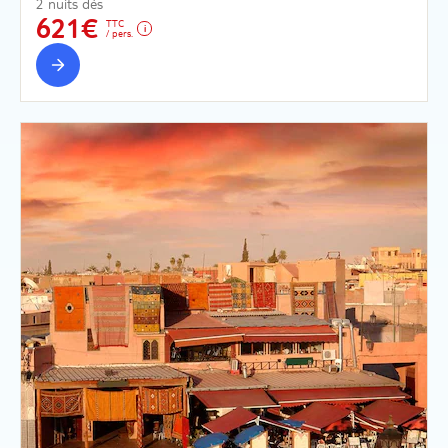
2 nuits dès
621€
TTC
/ pers.