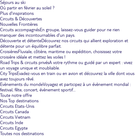
Séjours au ski
Où partir en février au soleil ?
Plus d'inspirations
Circuits & Découvertes
Nouvelles Frontières
Circuits accompagnés
En groupe, laissez-vous guider pour ne rien
manquer des incontournables d'un pays.
Découverte et détente
Découvrez nos circuits qui allient exploration et
détente pour un équilibre parfait.
Croisières
Fluviale, côtière, maritime ou expédition, choisissez votre
croisière idéale et mettez les voiles !
Road Trips & circuits privés
A votre rythme ou guidé par un expert : vivez
un voyage unique et inoubliable.
City Trips
Evadez-vous en train ou en avion et découvrez la ville dont vous
avez toujours rêvé.
Evènements du monde
Voyagez et participez à un évènement mondial :
festival, fête, concert, évènement sportif...
Toute notre offre
Nos Top destinations
Circuits Etats-Unis
Circuits Canada
Circuits Vietnam
Circuits Inde
Circuits Egypte
Toutes nos destinations