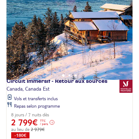
Circuit Immersif - Retour aux
sources
Canada, Canada Est
Vols et transferts inclus
Repas selon programme
8 jours / 7 nuits dès
2 799€
TTC
/ pers.
au lieu de
2 979€
-180€