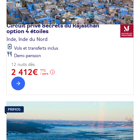
Circuit privé Secrets du Rajasthan
option 4
étoiles
Inde, Inde du Nord
Vols et transferts inclus
Demi-pension
12 nuits dès
2 412€
TTC
/ pers.
PRIMOS