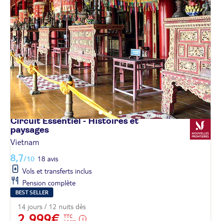
Circuit Essentiel - Histoires et
paysages
Vietnam
8,7
/10
18 avis
Vols et transferts inclus
Pension complète
BEST SELLER
14 jours / 12 nuits dès
2 999€
TTC