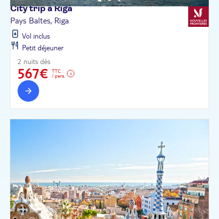
City trip à
Riga
Pays Baltes, Riga
Vol inclus
Petit déjeuner
2 nuits dès
567€
TTC
/ pers.