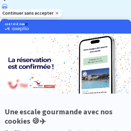
Luxe
Nature
Neige
Plongée
Premium