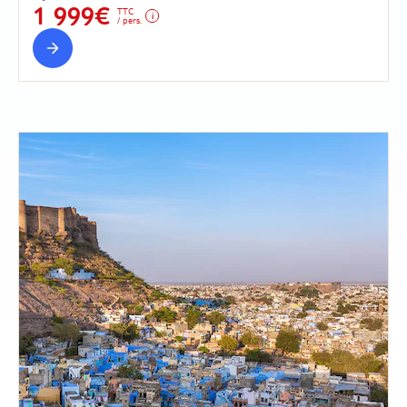
1 999€
TTC
/ pers.