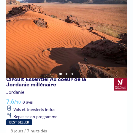
Circuit Essentiel Au coeur de la
Jordanie
millénaire
Jordanie
7,6
/10
8 avis
Vols et transferts inclus
Repas selon programme
BEST SELLER
8 jours / 7 nuits dès