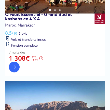
Circuit Essentiel - Grand Sud et
kasbahs en 4 X
4
Maroc, Marrakech
8,5
/10
6 avis
Vols et transferts inclus
Pension complète
7 nuits dès
1 308€
TTC
/ pers.