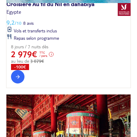
Croisière Au fil du Nil en
dahabiya
Egypte
9,2
/10
8 avis
Vols et transferts inclus
Repas selon programme
8 jours / 7 nuits dès
2 979€
TTC
/ pers.
au lieu de
3 079€
-100€