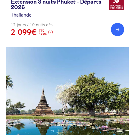
Extension 3 nuits Phuket - Départs
2026
Thaïlande
12 jours / 10 nuits dès
2 099€
TTC
/ pers.