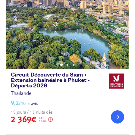
Circuit Découverte du Siam +
Extension balnéaire à Phuket -
Départs
2026
Thaïlande
9,2
/10
5 avis
15 jours / 13 nuits dès
2 369€
TTC
/ pers.