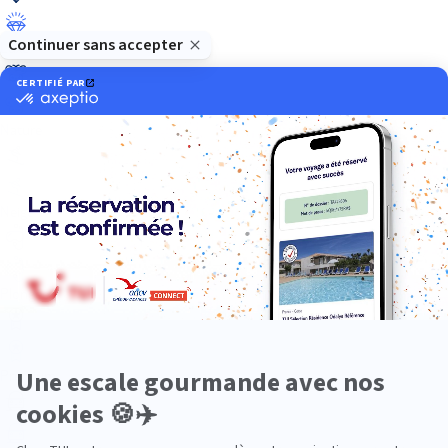
Luxe
Nature
Neige
Plongée
Premium