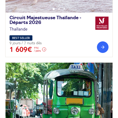
Circuit Majestueuse Thaïlande -
Départs
2026
Thaïlande
BEST SELLER
9 jours / 7 nuits dès
1 609€
TTC
/ pers.