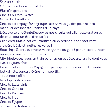
Séjours au ski
Où partir en février au soleil ?
Plus d'inspirations
Circuits & Découvertes
Nouvelles Frontières
Circuits accompagnés
En groupe, laissez-vous guider pour ne rien
manquer des incontournables d'un pays.
Découverte et détente
Découvrez nos circuits qui allient exploration et
détente pour un équilibre parfait.
Croisières
Fluviale, côtière, maritime ou expédition, choisissez votre
croisière idéale et mettez les voiles !
Road Trips & circuits privés
A votre rythme ou guidé par un expert : vivez
un voyage unique et inoubliable.
City Trips
Evadez-vous en train ou en avion et découvrez la ville dont vous
avez toujours rêvé.
Evènements du monde
Voyagez et participez à un évènement mondial :
festival, fête, concert, évènement sportif...
Toute notre offre
Nos Top destinations
Circuits Etats-Unis
Circuits Canada
Circuits Vietnam
Circuits Inde
Circuits Egypte
Toutes nos destinations