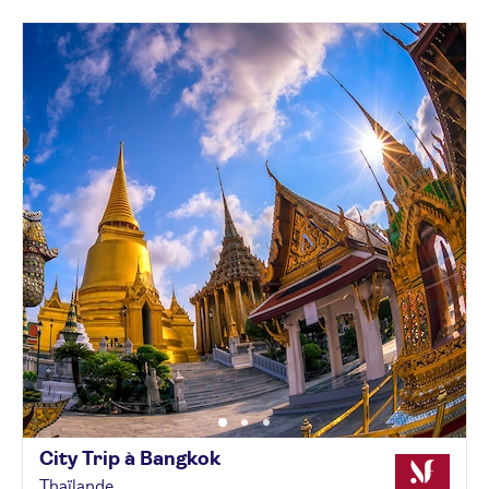
City Trip à
Bangkok
Thaïlande