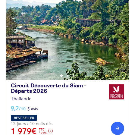
Circuit Découverte du Siam -
Départs
2026
Thaïlande
9,2
/10
5 avis
BEST SELLER
12 jours / 10 nuits dès
1 979€
TTC
/ pers.