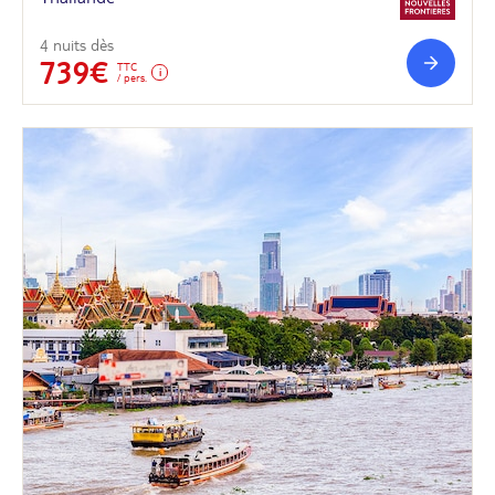
4 nuits dès
739€
TTC
/ pers.