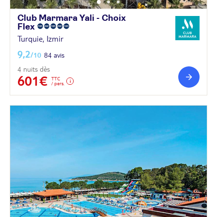
Club Marmara Yali - Choix
Flex
Turquie, Izmir
9,2
/10
84 avis
4 nuits dès
601€
TTC
/ pers.