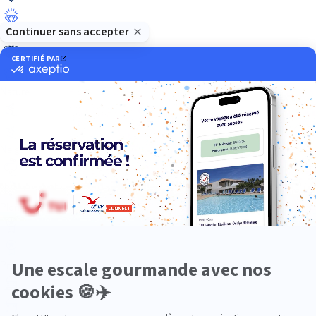
Luxe
Nature
Neige
Plongée
Premium