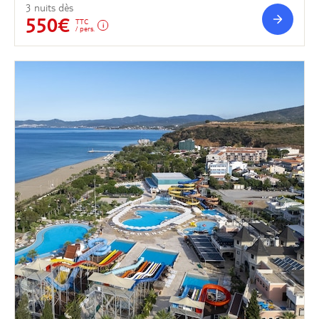
3 nuits dès
550€
TTC
/ pers.