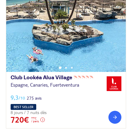
Club Lookéa Alua
Village
Espagne, Canaries, Fuerteventura
9,3
/10
275 avis
BEST SELLER
8 jours / 7 nuits dès
720€
TTC
/ pers.