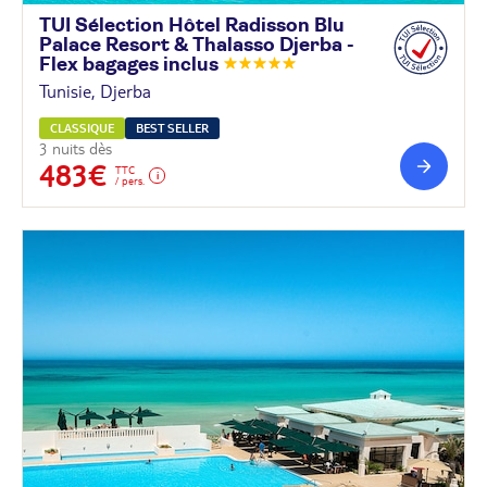
TUI Sélection Hôtel Radisson Blu
Palace Resort & Thalasso Djerba -
Flex bagages
inclus
Tunisie, Djerba
CLASSIQUE
BEST SELLER
3 nuits dès
483€
TTC
/ pers.