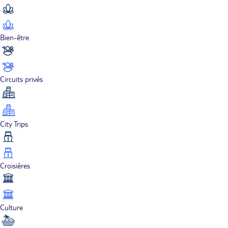
Bien-être
Circuits privés
City Trips
Croisières
Culture