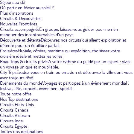
Séjours au ski
Où partir en février au soleil ?
Plus d'inspirations
Circuits & Découvertes
Nouvelles Frontières
Circuits accompagnés
En groupe, laissez-vous guider pour ne rien
manquer des incontournables d'un pays.
Découverte et détente
Découvrez nos circuits qui allient exploration et
détente pour un équilibre parfait.
Croisières
Fluviale, côtière, maritime ou expédition, choisissez votre
croisière idéale et mettez les voiles !
Road Trips & circuits privés
A votre rythme ou guidé par un expert : vivez
un voyage unique et inoubliable.
City Trips
Evadez-vous en train ou en avion et découvrez la ville dont vous
avez toujours rêvé.
Evènements du monde
Voyagez et participez à un évènement mondial :
festival, fête, concert, évènement sportif...
Toute notre offre
Nos Top destinations
Circuits Etats-Unis
Circuits Canada
Circuits Vietnam
Circuits Inde
Circuits Egypte
Toutes nos destinations