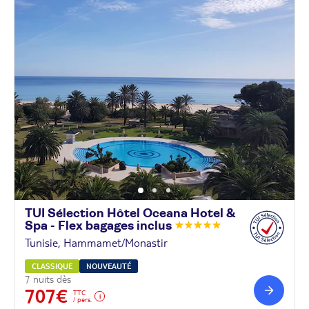
TUI Sélection Hôtel Oceana Hotel &
Spa - Flex bagages
inclus
Tunisie, Hammamet/Monastir
CLASSIQUE
NOUVEAUTÉ
7 nuits dès
707€
TTC
/ pers.