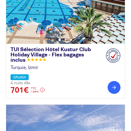
TUI Sélection Hôtel Kustur Club
Holiday Village - Flex bagages
inclus
Turquie, Izmir
SPLASH
4 nuits dès
701€
TTC
/ pers.