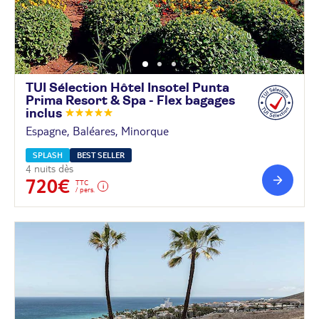
TUI Sélection Hôtel Insotel Punta
Prima Resort & Spa - Flex bagages
inclus
Espagne, Baléares, Minorque
SPLASH
BEST SELLER
4 nuits dès
720€
TTC
/ pers.