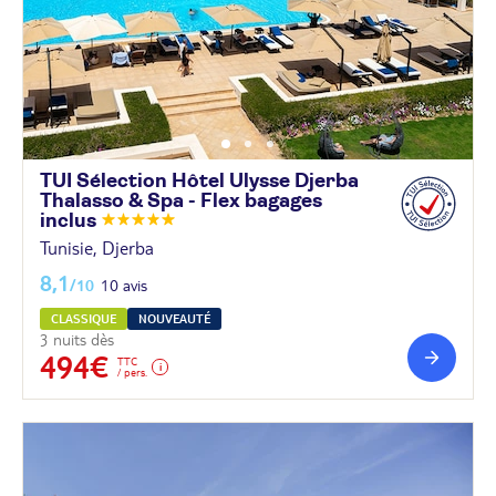
TUI Sélection Hôtel Ulysse Djerba
Thalasso & Spa - Flex bagages
inclus
Tunisie, Djerba
8,1
/10
10 avis
CLASSIQUE
NOUVEAUTÉ
3 nuits dès
494€
TTC
/ pers.