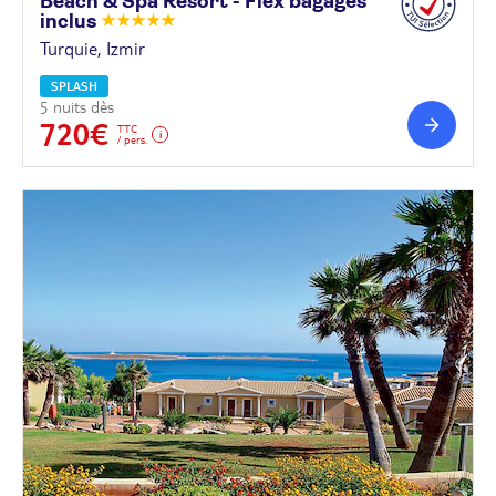
Beach & Spa Resort - Flex bagages
inclus
Turquie, Izmir
SPLASH
5 nuits dès
720€
TTC
/ pers.