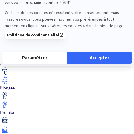
Luxe
Nature
Neige
Plongée
Premium