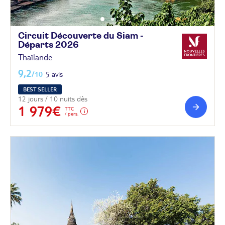
Circuit Découverte du Siam -
Départs
2026
Thaïlande
9,2
/10
5 avis
BEST SELLER
12 jours / 10 nuits dès
1 979€
TTC
/ pers.