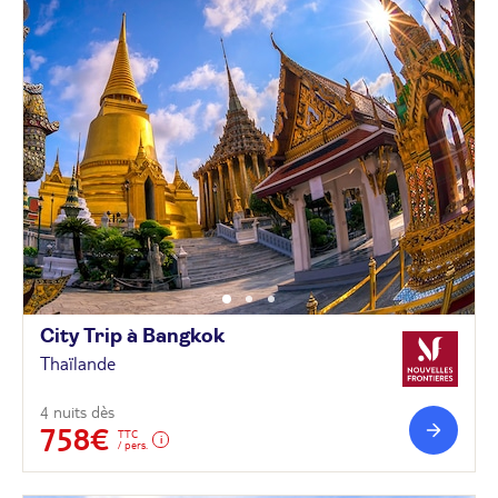
City Trip à
Bangkok
Thaïlande
4 nuits dès
758€
TTC
/ pers.