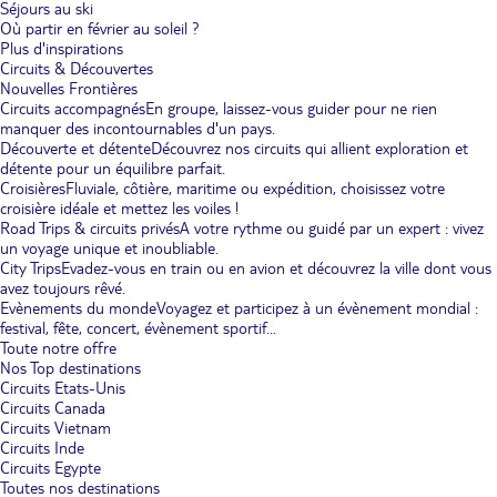
Séjours au ski
Où partir en février au soleil ?
Plus d'inspirations
Circuits & Découvertes
Nouvelles Frontières
Circuits accompagnés
En groupe, laissez-vous guider pour ne rien
manquer des incontournables d'un pays.
Découverte et détente
Découvrez nos circuits qui allient exploration et
détente pour un équilibre parfait.
Croisières
Fluviale, côtière, maritime ou expédition, choisissez votre
croisière idéale et mettez les voiles !
Road Trips & circuits privés
A votre rythme ou guidé par un expert : vivez
un voyage unique et inoubliable.
City Trips
Evadez-vous en train ou en avion et découvrez la ville dont vous
avez toujours rêvé.
Evènements du monde
Voyagez et participez à un évènement mondial :
festival, fête, concert, évènement sportif...
Toute notre offre
Nos Top destinations
Circuits Etats-Unis
Circuits Canada
Circuits Vietnam
Circuits Inde
Circuits Egypte
Toutes nos destinations