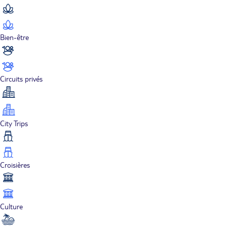
Bien-être
Circuits privés
City Trips
Croisières
Culture