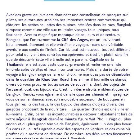
Avec des gratte-ciel rutilants dominant une constellation de bicoques sur
pilotis, ses autoroutes urbaines, ses immenses centres commerciaux qui
côtoient les petites roulottes des cuisines installées dans les rues, Bangkok
s'impose comme une ville aux multiples visages, tous uniques, tous
fascinants. Avec sa magnifique mosaïque de couleurs et de senteurs,
Bangkok, que l'on surnomme
la Cité des Anges,
est un lieu vibrant,
bouillonnant, étonnant et elle entraîne le voyageur dans une véritable
aventure aux confis de l'inédit. Car ici, tout est nouveau, tout est différent
pour celui qui vient des contrées européennes, et c'est un plaisir sans fin
que de découvrir cette ville à nulle autre pareille.
Capitale de la
Thaïlande
, elle est aussi vaste que surprenante et renferme une liste
innombrables de sites et lieux incontournables. Mais si la durée de votre
voyage à Bangkok exige de faire un choix, ne manquez pas de
déambuler
dans le quartier de Khao San Road
. Très animé, il fourmille de stands
divers où vous procurer toutes sortes de souvenirs, dont des objets de
l'artisanat local, des bijoux, etc. C'est l'un des endroits emblématiques de
Bangkok. Rendez vous également dans le
quartier chinois
et imprégnez-
vous de son ambiance, avec son incroyable succession de boutiques en
tous genres, ici des tissus, là des bijoux, des stands d'objets divers, des
gargotes proposant de la nourriture ... Le quartier chinois est une ville en
lui-même. Enfin, parmi les incontournables à découvrir absolument lors de
votre
séjour à Bangkok dernière minute
figure Wat Pho. Il s'agit du plus
ancien et du plus grand temple de Bangkok, également l'un des plus beaux.
Sis dans un lieu très agréable avec des espaces de verdure et des coins où
profiter d'un moment de détente. De nombreuses découvertes fascinantes
vous attendent lors de votre voyage à Bangkok.