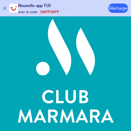
Hôtels & Clubs
Nouvelle
app TUI
Télécharger
30€ offerts*
sur votre
voyage !
avec le code :
HAPPYAPP