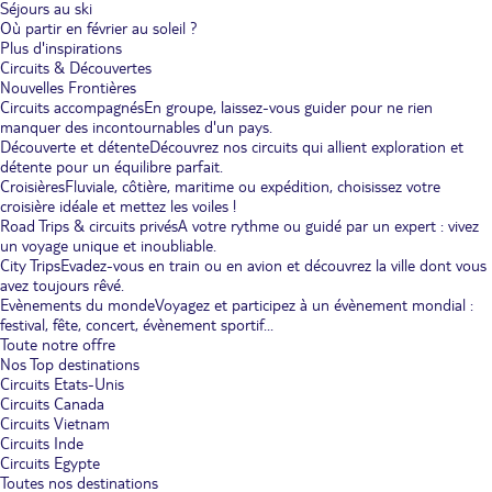
Séjours au ski
Où partir en février au soleil ?
Plus d'inspirations
Circuits & Découvertes
Nouvelles Frontières
Circuits accompagnés
En groupe, laissez-vous guider pour ne rien
manquer des incontournables d'un pays.
Découverte et détente
Découvrez nos circuits qui allient exploration et
détente pour un équilibre parfait.
Croisières
Fluviale, côtière, maritime ou expédition, choisissez votre
croisière idéale et mettez les voiles !
Road Trips & circuits privés
A votre rythme ou guidé par un expert : vivez
un voyage unique et inoubliable.
City Trips
Evadez-vous en train ou en avion et découvrez la ville dont vous
avez toujours rêvé.
Evènements du monde
Voyagez et participez à un évènement mondial :
festival, fête, concert, évènement sportif...
Toute notre offre
Nos Top destinations
Circuits Etats-Unis
Circuits Canada
Circuits Vietnam
Circuits Inde
Circuits Egypte
Toutes nos destinations