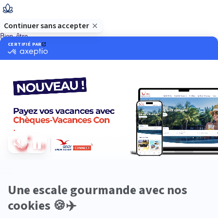
Bien-être
Circuits privés
City Trips
Croisières
Culture