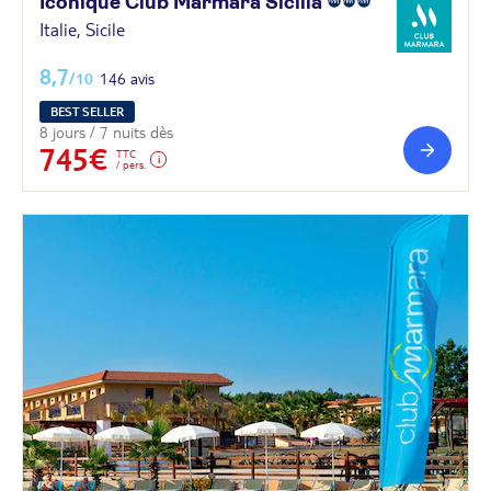
Iconique Club Marmara
Sicilia
Italie, Sicile
8,7
/10
146 avis
BEST SELLER
8 jours / 7 nuits dès
745€
TTC
/ pers.