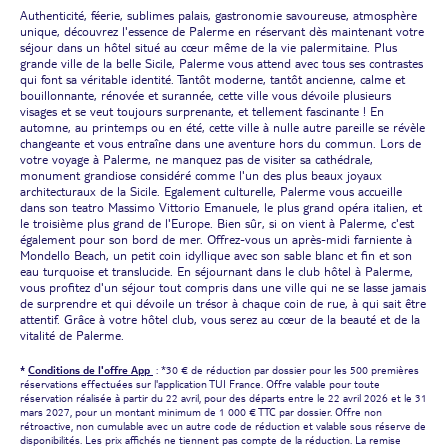
Authenticité, féerie, sublimes palais, gastronomie savoureuse, atmosphère
unique, découvrez l'essence de Palerme en réservant dès maintenant votre
séjour dans un hôtel situé au cœur même de la vie palermitaine. Plus
grande ville de la belle Sicile, Palerme vous attend avec tous ses contrastes
qui font sa véritable identité. Tantôt moderne, tantôt ancienne, calme et
bouillonnante, rénovée et surannée, cette ville vous dévoile plusieurs
visages et se veut toujours surprenante, et tellement fascinante ! En
automne, au printemps ou en été, cette ville à nulle autre pareille se révèle
changeante et vous entraîne dans une aventure hors du commun. Lors de
votre voyage à Palerme, ne manquez pas de visiter sa cathédrale,
monument grandiose considéré comme l'un des plus beaux joyaux
architecturaux de la Sicile. Egalement culturelle, Palerme vous accueille
dans son teatro Massimo Vittorio Emanuele, le plus grand opéra italien, et
le troisième plus grand de l'Europe. Bien sûr, si on vient à Palerme, c'est
également pour son bord de mer. Offrez-vous un après-midi farniente à
Mondello Beach, un petit coin idyllique avec son sable blanc et fin et son
eau turquoise et translucide. En séjournant dans le club hôtel à Palerme,
vous profitez d'un séjour tout compris dans une ville qui ne se lasse jamais
de surprendre et qui dévoile un trésor à chaque coin de rue, à qui sait être
attentif. Grâce à votre hôtel club, vous serez au cœur de la beauté et de la
vitalité de Palerme.
*
Conditions de l'offre App
: *30 € de réduction par dossier pour les 500 premières
réservations effectuées sur l'application TUI France. Offre valable pour toute
réservation réalisée à partir du 22 avril, pour des départs entre le 22 avril 2026 et le 31
mars 2027, pour un montant minimum de 1 000 € TTC par dossier. Offre non
rétroactive, non cumulable avec un autre code de réduction et valable sous réserve de
disponibilités. Les prix affichés ne tiennent pas compte de la réduction. La remise