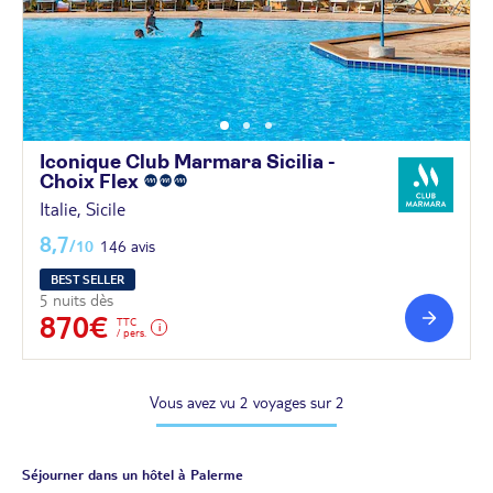
Iconique Club Marmara Sicilia -
Choix
Flex
Italie, Sicile
8,7
/10
146 avis
BEST SELLER
5 nuits dès
870€
TTC
/ pers.
Vous avez vu 2 voyages sur 2
Séjourner dans un hôtel à Palerme