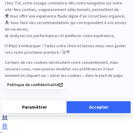
Dans les îles
Découverte
En couple
En famille
En solo