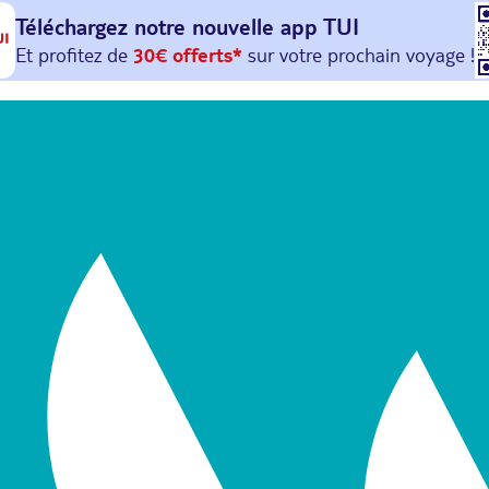
Téléchargez notre nouvelle
app TUI
Et profitez de
30€ offerts*
sur votre
prochain
voyage !
avec le code :
HAPPYAPP