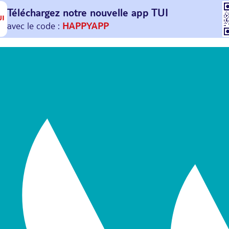
Téléchargez notre nouvelle
app TUI
Et profitez de
30€ offerts*
sur votre
prochain
voyage !
avec le code :
HAPPYAPP