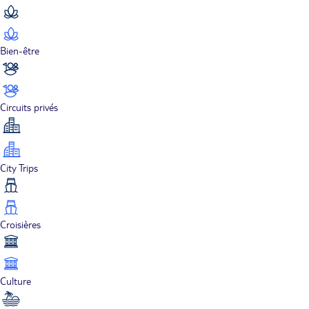
Bien-être
Circuits privés
City Trips
Croisières
Culture