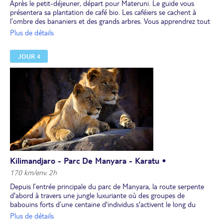
Après le petit-déjeuner, départ pour Materuni. Le guide vous
présentera sa plantation de café bio. Les caféiers se cachent à
l’ombre des bananiers et des grands arbres. Vous apprendrez tout
le processus de production du café de façon ludique et
Plus de détails
participative, de la cueillette à la dégustation. Même les personnes
n’aimant pas le café auront envie d’y goûter ! Après la dégustation,
JOUR 4
vous emprunterez un sentier étroit à travers le village et la forêt
luxuriante riche en arbres fruitiers. Si le temps est dégagé, vous
aurez pour toile de fond le majestueux sommet du Kilimandjaro, le
Kibo. Après environ 45 minutes de marche, vous apercevez la
magnifique cascade de Materuni. Déjeuner traditionnel au village.
Retour au lodge. Dîner et nuit au lodge.
Kilimandjaro - Parc De Manyara - Karatu •
170 km/env. 2h
Depuis l’entrée principale du parc de Manyara, la route serpente
d'abord à travers une jungle luxuriante où des groupes de
babouins forts d’une centaine d'individus s'activent le long du
chemin, où les singes bleus se camouflent dans les arbres et où les
Plus de détails
timides guibs harnachés se déplacent avec précaution entre