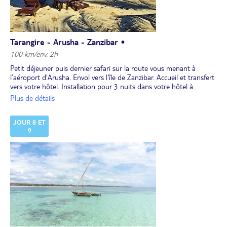
début d’après-midi, route pour votre lodge situé en bordure de
parc. Installation à l’hôtel et départ pour un safari de nuit au sein
de la concession. Soirée contes traditionnels autour du feu de
camp, pour une immersion authentique dans la culture locale.
Dîner et nuit au lodge.
Tarangire - Arusha - Zanzibar •
100 km/env. 2h
Petit déjeuner puis dernier safari sur la route vous menant à
l’aéroport d'Arusha. Envol vers l'île de Zanzibar. Accueil et transfert
vers votre hôtel. Installation pour 3 nuits dans votre hôtel à
Zanzibar. Dîner et nuit.
Plus de détails
JOUR 8 ET
9