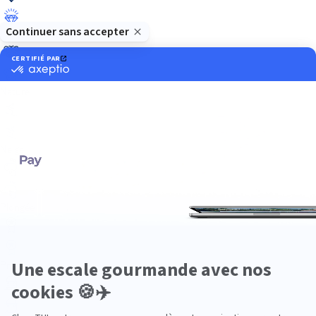
Luxe
Nature
Neige
Plongée
Premium