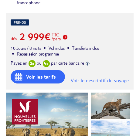
francophone
PRIMOS
2 999€
TTC
dès
/pers.
10 Jours / 8 nuits
Vol inclus
Transferts inclus
Repas selon programme
Payez en
ou
par carte bancaire
Voir les tarifs
Voir le descriptif du voyage