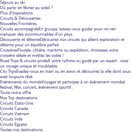
Séjours au ski
Où partir en février au soleil ?
Plus d'inspirations
Circuits & Découvertes
Nouvelles Frontières
Circuits accompagnés
En groupe, laissez-vous guider pour ne rien
manquer des incontournables d'un pays.
Découverte et détente
Découvrez nos circuits qui allient exploration et
détente pour un équilibre parfait.
Croisières
Fluviale, côtière, maritime ou expédition, choisissez votre
croisière idéale et mettez les voiles !
Road Trips & circuits privés
A votre rythme ou guidé par un expert : vivez
un voyage unique et inoubliable.
City Trips
Evadez-vous en train ou en avion et découvrez la ville dont vous
avez toujours rêvé.
Evènements du monde
Voyagez et participez à un évènement mondial :
festival, fête, concert, évènement sportif...
Toute notre offre
Nos Top destinations
Circuits Etats-Unis
Circuits Canada
Circuits Vietnam
Circuits Inde
Circuits Egypte
Toutes nos destinations