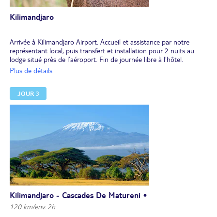
Kilimandjaro
Arrivée à Kilimandjaro Airport. Accueil et assistance par notre
représentant local, puis transfert et installation pour 2 nuits au
lodge situé près de l’aéroport. Fin de journée libre à l'hôtel.
Dîner et nuit en lodge.
Plus de détails
JOUR 3
Kilimandjaro - Cascades De Matureni •
120 km/env. 2h