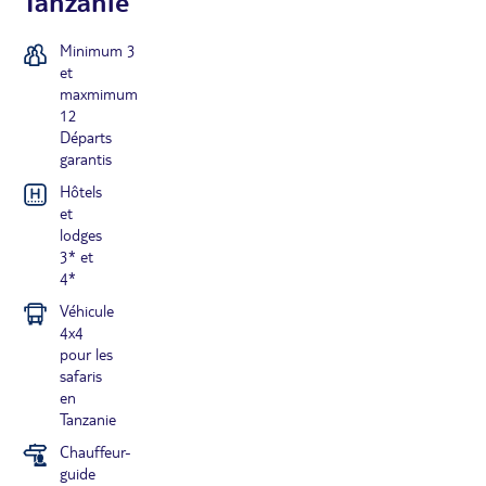
Tanzanie
Minimum 3
et
maxmimum
12
Départs
garantis
Hôtels
et
lodges
3* et
4*
Véhicule
4x4
pour les
safaris
en
Tanzanie
Chauffeur-
guide