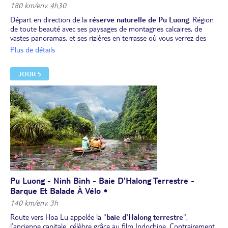
180 km/env. 4h30
Départ en direction de la
réserve naturelle de Pu Luong
. Région
de toute beauté avec ses paysages de montagnes calcaires, de
vastes panoramas, et ses rizières en terrasse où vous verrez des
scènes de la vie paysanne bucoliques. Déjeuner dans l'
écolodge
.
Plus de détails
Belle
marche d'1h30/2h*
à travers montagnes, vallées et villages.
Profitez d’une vue imprenable sur les
rizières en terrasses
et les
JOUR 5
explications de votre guide sur tout le process complexe de la
culture du riz, cette denrée qui nourrit plus de la moitié de la terre.
Fin d'après-midi libre pour profiter de l'écolodge et de sa piscine
au coeur des rizières avec un panorama à couper le souffle.
Dîner et nuit dans l'ecolodge.
* prévoyez des chaussures de marche adaptées et confortables.
Pu Luong - Ninh Binh - Baie D'Halong Terrestre -
Barque Et Balade À Vélo •
140 km/env. 3h
Route vers Hoa Lu appelée la "
baie d'Halong terrestre
",
l’ancienne capitale, célèbre grâce au film Indochine. Contrairement