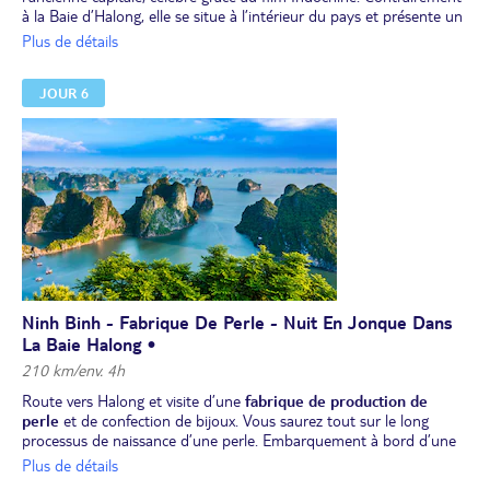
à la Baie d’Halong, elle se situe à l’intérieur du pays et présente un
paysage similaire formé de rizières splendides où serpentent des
Plus de détails
rivières, entourées de pics de calcaire couverts de végétation
tropicale. Visite des
temples des dynasties Dinh et Lê.
JOUR 6
Déjeuner local.
Tour en barque
(2) au milieu de rizières, de grottes naturelles et
de pitons calcaires.
Promenade à vélo
(1) jusqu’à la
pagode Bich
Dong
.
Dîner de spécialités locales à base de viande de chèvre. Nuit à
l’hôtel.
(1) Si les clients ne veulent pas faire la balade à vélo, ils attendront
le reste du groupe, ou ils peuvent faire la promenade derrière un
scooter (à demander au guide et à payer sur place, environ 5 à
7USD).
(2) pour votre rameuse dans la baie d'Halong terrestre, prévoir de
lui acheter lors de la balade un petit souvenir de 2-3 usd à titre de
Ninh Binh - Fabrique De Perle - Nuit En Jonque Dans
gratification.
La Baie Halong •
210 km/env. 4h
Route vers Halong et visite d’une
fabrique de production de
perle
et de confection de bijoux. Vous saurez tout sur le long
processus de naissance d’une perle. Embarquement à bord d’une
jonque dans la baie d'Halong
, c'est l’une des merveilles du
Plus de détails
Vietnam, elle est constituée de quelque 1 600 îles et îlots, pics