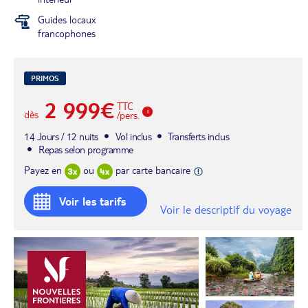
Guides locaux
francophones
PRIMOS
2 999€
TTC
dès
/pers.
14 Jours / 12 nuits
Vol inclus
Transferts inclus
Repas selon programme
Payez en
ou
par carte bancaire
Voir les tarifs
Voir le descriptif du voyage