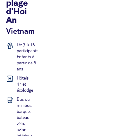
plage
d'Hoi
An
Vietnam
De 3 à 16
participants
Enfants à
partir de 8
ans
Hôtels
4* et
écolodge
Bus ou
minibus,
barque,
bateau,
vélo,
avion
intérieur