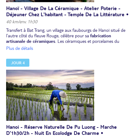
Hanoï - Village De La Céramique - Atelier Poterie -
Déjeuner Chez L'habitant - Temple De La Littérature •
40 km/env. 1h30
Transfert à Bat Trang, un village aux faubourgs de Hanoï situé de
l’autre côté du fleuve Rouge, célèbre pour sa
fabrication
artisanale de céramiques
. Les céramiques et porcelaines du
Vietnam sont une activité traditionnelle vieille de plusieurs siècles
Plus de détails
et leur savoir-faire est largement reconnu. Vous vous promènerez
dans le village entre les échoppes de poterie.
JOUR 4
Vous visiterez une fabrique où vous participerez à un
atelier de
poterie
; les artisans de la fabrique vous aideront à pétrir et à
modeler l'argile sur un plateau tournant, puis vous pourrez le
colorier et le mettre au four. Vous retournerez à l'atelier pour
récupérer votre œuvre après le déjeuner.
Déjeuner chez l'habitant au village Bat Trang.
Dans l’après-midi, visite du
temple de la Littérature
dédié à
Confucius et aux lettrés : il fut la première université du Vietnam.
Dîner local. Nuit à l’hôtel.
Hanoi - Réserve Naturelle De Pu Luong - Marche
D'1h30/2h - Nuit En Ecolodge De Charme •