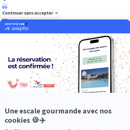
Luxe
Nature
Neige
Plongée
Premium