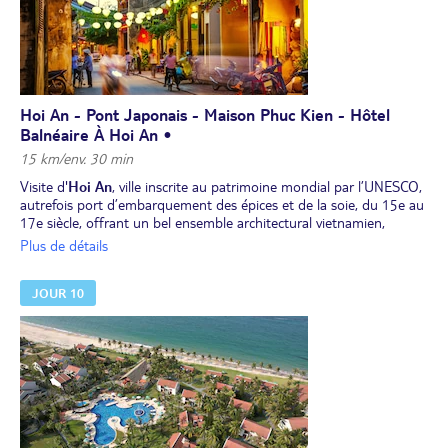
Hoi An - Pont Japonais - Maison Phuc Kien - Hôtel
Balnéaire À Hoi An •
15 km/env. 30 min
Visite d'
Hoi An
, ville inscrite au patrimoine mondial par l’UNESCO,
autrefois port d’embarquement des épices et de la soie, du 15e au
17e siècle, offrant un bel ensemble architectural vietnamien,
chinois, japonais, colonial. Promenade dans la vieille ville d'Hoi An
Plus de détails
parmi les maisons antiques et les vieux temples, le
pont japonais
couvert et la maison communale Phuc Kien
.
JOUR 10
Déjeuner local.
Le guide vous quitte à votre hôtel.
Après-midi libre consacrée à la détente et au farniente à votre
hôtel.
Dîner libre. Nuit à votre hôtel.