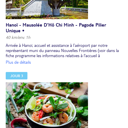
Hanoï - Mausolée D'Hô Chi Minh - Pagode Pilier
Unique •
40 km/env. 1h
Arrivée à Hanoï, accueil et assistance à l’aéroport par notre
représentant muni du panneau Nouvelles Frontières (voir dans la
fiche programme les informations relatives à l'accueil à
l'aéroport).Transfert à Hanoï (chambre disponible à partir de 14h).
Plus de détails
Découverte de la capitale, une ville culturelle et historique : la
place
Ba Dinh
, l’extérieur du mausolée de Hô Chi Minh,
la pagode au
JOUR 3
Pilier unique
. Déjeuner local. Promenade à pied dans le quartier
colonial pittoresque, de l'opéra, via le parc Ly Thai To, au lac de
l’Épée restituée où se trouve le temple Ngoc Son. Puis vous
déambulerez dans les
ruelles du vieux quartier
.
Dîner de spécialités de Hanoï pour vous imprégner de
l’atmosphère locale.
Nuit à l’hôtel.