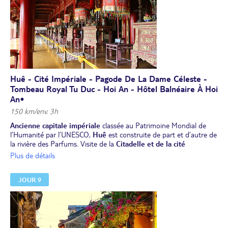
Huê - Cité Impériale - Pagode De La Dame Céleste -
Tombeau Royal Tu Duc - Hoi An - Hôtel Balnéaire À Hoi
An•
150 km/env. 3h
Ancienne capitale impériale
classée au Patrimoine Mondial de
l’Humanité par l’UNESCO,
Huê
est construite de part et d’autre de
la rivière des Parfums. Visite de la
Citadelle et de la cité
impériale
entourée de magnifiques jardins. Ce site classé au
Plus de détails
Patrimoine Mondial de l’UNESCO, somptueux et grandiose, est
digne du plus grand intérêt. Visite de la
pagode de la Dame
JOUR 9
Céleste
située sur les bords de la rivière des Parfums.
Déjeuner local.
Visite du
tombeau royal Tu Duc
. Route pour Hoi An.
Dîner dégustation du « Cao Lau ». Installation pour 5 nuits au
hôtel Palm Garden Beach Resort & Spa 4* sup.