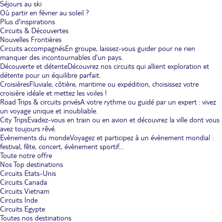
Séjours au ski
Où partir en février au soleil ?
Plus d'inspirations
Circuits & Découvertes
Nouvelles Frontières
Circuits accompagnés
En groupe, laissez-vous guider pour ne rien
manquer des incontournables d'un pays.
Découverte et détente
Découvrez nos circuits qui allient exploration et
détente pour un équilibre parfait.
Croisières
Fluviale, côtière, maritime ou expédition, choisissez votre
croisière idéale et mettez les voiles !
Road Trips & circuits privés
A votre rythme ou guidé par un expert : vivez
un voyage unique et inoubliable.
City Trips
Evadez-vous en train ou en avion et découvrez la ville dont vous
avez toujours rêvé.
Evènements du monde
Voyagez et participez à un évènement mondial :
festival, fête, concert, évènement sportif...
Toute notre offre
Nos Top destinations
Circuits Etats-Unis
Circuits Canada
Circuits Vietnam
Circuits Inde
Circuits Egypte
Toutes nos destinations