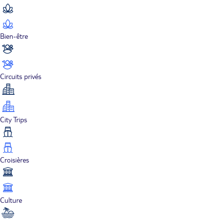
Bien-être
Circuits privés
City Trips
Croisières
Culture