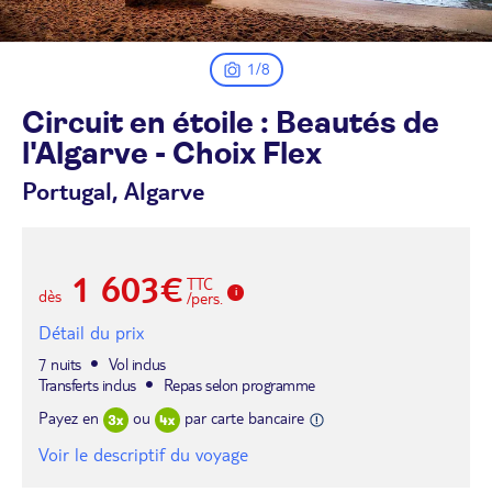
1/8
Circuit en étoile : Beautés de
l'Algarve - Choix
Flex
Portugal, Algarve
1 603€
TTC
dès
/pers.
Détail du prix
7 nuits
Vol inclus
Transferts inclus
Repas selon programme
Payez en
ou
par carte bancaire
Voir le descriptif du voyage