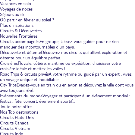
Vacances en solo
Voyages de noces
Séjours au ski
Où partir en février au soleil ?
Plus d'inspirations
Circuits & Découvertes
Nouvelles Frontières
Circuits accompagnés
En groupe, laissez-vous guider pour ne rien
manquer des incontournables d'un pays.
Découverte et détente
Découvrez nos circuits qui allient exploration et
détente pour un équilibre parfait.
Croisières
Fluviale, côtière, maritime ou expédition, choisissez votre
croisière idéale et mettez les voiles !
Road Trips & circuits privés
A votre rythme ou guidé par un expert : vivez
un voyage unique et inoubliable.
City Trips
Evadez-vous en train ou en avion et découvrez la ville dont vous
avez toujours rêvé.
Evènements du monde
Voyagez et participez à un évènement mondial :
festival, fête, concert, évènement sportif...
Toute notre offre
Nos Top destinations
Circuits Etats-Unis
Circuits Canada
Circuits Vietnam
Circuits Inde