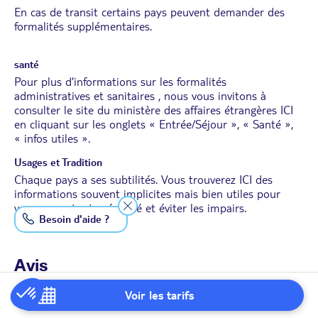
En cas de transit certains pays peuvent demander des
formalités supplémentaires.
santé
Pour plus d’informations sur les formalités
administratives et sanitaires , nous vous invitons à
consulter le site du ministère des affaires étrangères
ICI
en cliquant sur les onglets « Entrée/Séjour », « Santé »,
« infos utiles ».
Usages et Tradition
Chaque pays a ses subtilités. Vous trouverez
ICI
des
informations souvent implicites mais bien utiles pour
voyager en toute sérénité et éviter les impairs.
Besoin d'aide ?
Avis
Voir les tarifs
*
Conditions de l'offre App
: *30 € de réduction par dossier pour les 500 premières