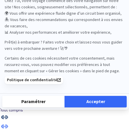
Road Trips
Safari
Sénior
Tennis
Tout compris