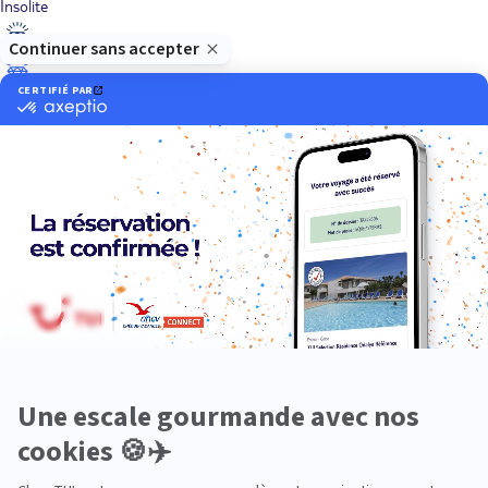
Insolite
Luxe
Nature
Neige
Plongée
Premium