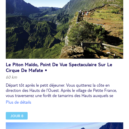
Le Piton Maïdo, Point De Vue Spectaculaire Sur Le
Cirque De Mafate •
60 km
Départ tôt après le petit déjeuner. Vous quitterez la côte en
direction des Hauts de l’Ouest. Après le village de Petite France,
vous traverserez une forêt de tamarins des Hauts auxquels se
mêlent des calumets et des fougères. Puis, à partir de 1 700 m
Plus de détails
d’altitude, les arbres disparaissent pour laisser place à des arbustes
: c’est le Maïdo, qui signifie "terre brûlée" en malgache. Le site
JOUR 8
naturel du Maïdo, inscrit au patrimoine mondial de l’UNESCO et
situé au cœur du Parc National, surprend par la diversité de sa
végétation et par le panorama unique qu'il offre sur le cirque de