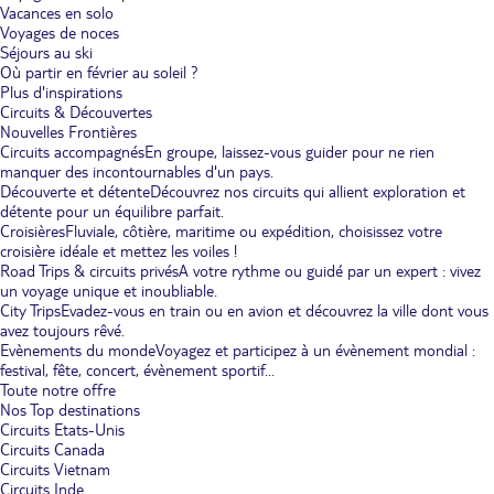
Vacances en solo
Voyages de noces
Séjours au ski
Où partir en février au soleil ?
Plus d'inspirations
Circuits & Découvertes
Nouvelles Frontières
Circuits accompagnés
En groupe, laissez-vous guider pour ne rien
manquer des incontournables d'un pays.
Découverte et détente
Découvrez nos circuits qui allient exploration et
détente pour un équilibre parfait.
Croisières
Fluviale, côtière, maritime ou expédition, choisissez votre
croisière idéale et mettez les voiles !
Road Trips & circuits privés
A votre rythme ou guidé par un expert : vivez
un voyage unique et inoubliable.
City Trips
Evadez-vous en train ou en avion et découvrez la ville dont vous
avez toujours rêvé.
Evènements du monde
Voyagez et participez à un évènement mondial :
festival, fête, concert, évènement sportif...
Toute notre offre
Nos Top destinations
Circuits Etats-Unis
Circuits Canada
Circuits Vietnam
Circuits Inde