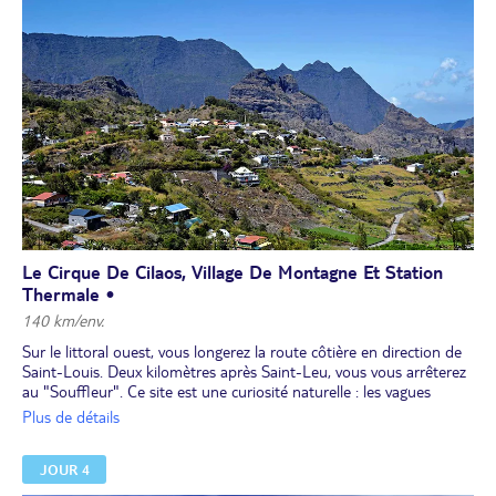
Déjeuner et après-midi libres.
Réunion d’information sur le programme de la semaine.
Dîner et nuit à l'hôtel.
Le Cirque De Cilaos, Village De Montagne Et Station
Thermale •
140 km/env.
Sur le littoral ouest, vous longerez la route côtière en direction de
Saint-Louis. Deux kilomètres après Saint-Leu, vous vous arrêterez
au "Souffleur". Ce site est une curiosité naturelle : les vagues
formées par la houle pénètrent dans les cavités et rejaillissent, en
Plus de détails
geysers d’écume, dans un spectacle magnifique. Traversée de
Saint-Louis et entrée dans la vallée du Bras de Cilaos où vous
JOUR 4
emprunterez la fameuse route aux 420 virages, taillée à flanc de
falaise. La succession de tunnels, de remparts vertigineux et de