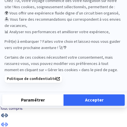
Road Trips
Safari
Sénior
Tennis
Tout compris