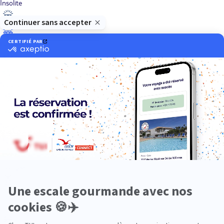
Insolite
Luxe
Nature
Neige
Plongée
Premium