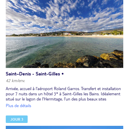
Saint–Denis - Saint-Gilles •
42 km/env.
Arrivée, accueil à l'aéroport Roland Garros. Transfert et installation
pour 7 nuits dans un hôtel 3* à Saint-Gilles les Bains. Idéalement
situé sur le lagon de l'Hermitage, l'un des plus beaux sites
balnéaires de l'île, classé réserve naturelle, l'hôtel réunit toutes les
Plus de détails
qualités pour vous faire profiter pleinement de la magie de La
Réunion. Entre la végétation luxuriante du parc et les eaux
JOUR 3
cristallines de l’océan Indien, il vous assure un moment d’évasion
et de détente.