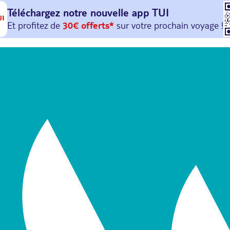
Téléchargez notre nouvelle
app TUI
Et profitez de
30€ offerts*
sur votre
prochain
voyage !
avec le code :
HAPPYAPP