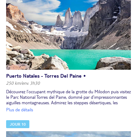
Installation et dîner à l’hôtel pour 2 nuits.
Puerto Natales - Torres Del Paine •
250 km/env. 3h30
Découvrez l’occupant mythique de la grotte du Milodon puis visitez
le Parc National Torres del Paine, dominé par d’impressionnantes
aiguilles montagneuses. Admirez les steppes désertiques, les
lagunes de différentes couleurs, les icebergs du lac Grey se
Plus de détails
détachant du glacier, mais aussi les condors et lamas qui arpentent
ce gigantesque espace préservé.
JOUR 10
Déjeuner en cours d’excursion.
Poursuite vers l'imposante chute d’eau Salto Grande, qui se
déverse dans le lac Pehoé. Puis promenade jusqu’au mirador où