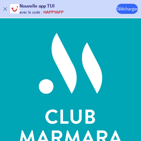
Nouvelle
app TUI
Télécharger
30€ offerts*
sur votre
voyage !
Hôtels & Clubs
avec le code :
HAPPYAPP