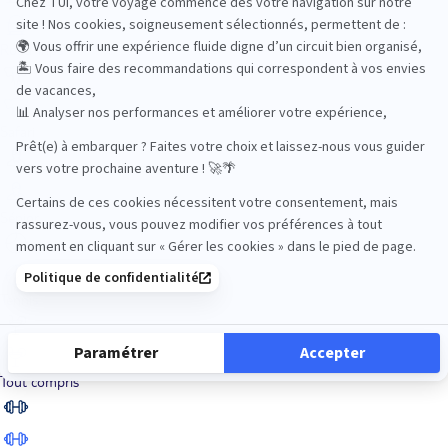
Road Trips
Safari
Sénior
Tennis
Tout compris