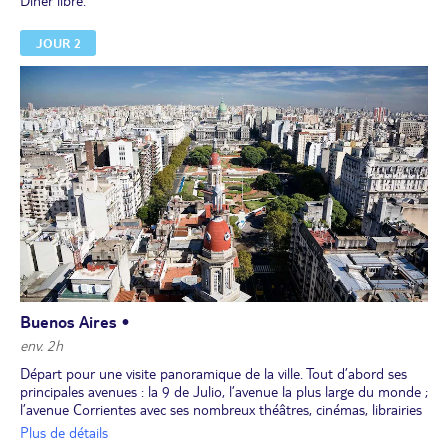
Dîner libre.
JOUR 2
Buenos Aires •
env. 2h
Départ pour une visite panoramique de la ville. Tout d’abord ses
principales avenues : la 9 de Julio, l’avenue la plus large du monde ;
l’avenue Corrientes avec ses nombreux théâtres, cinémas, librairies
et restaurants ; l’avenue de Mayo, importante artère dont
Plus de détails
l’influence espagnole, et spécialement galicienne, se remarque tant