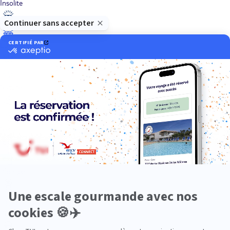
Insolite
Luxe
Nature
Neige
Plongée
Premium