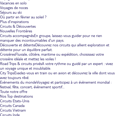
Vacances en solo
Voyages de noces
Séjours au ski
Où partir en février au soleil ?
Plus d'inspirations
Circuits & Découvertes
Nouvelles Frontières
Circuits accompagnés
En groupe, laissez-vous guider pour ne rien
manquer des incontournables d'un pays.
Découverte et détente
Découvrez nos circuits qui allient exploration et
détente pour un équilibre parfait.
Croisières
Fluviale, côtière, maritime ou expédition, choisissez votre
croisière idéale et mettez les voiles !
Road Trips & circuits privés
A votre rythme ou guidé par un expert : vivez
un voyage unique et inoubliable.
City Trips
Evadez-vous en train ou en avion et découvrez la ville dont vous
avez toujours rêvé.
Evènements du monde
Voyagez et participez à un évènement mondial :
festival, fête, concert, évènement sportif...
Toute notre offre
Nos Top destinations
Circuits Etats-Unis
Circuits Canada
Circuits Vietnam
Circuits Inde