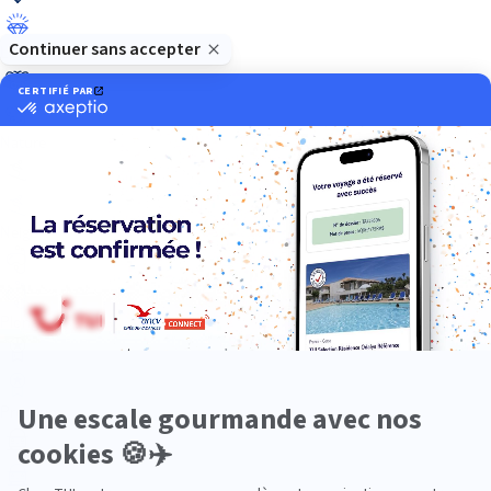
Luxe
Nature
Neige
Plongée
Premium