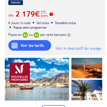
PRIMOS
2 179€
TTC
dès
/pers.
8 Jours / 6 nuits
Vol inclus
Transferts inclus
Repas selon programme
Payez en
ou
par carte bancaire
Voir les tarifs
Voir le descriptif du voyage