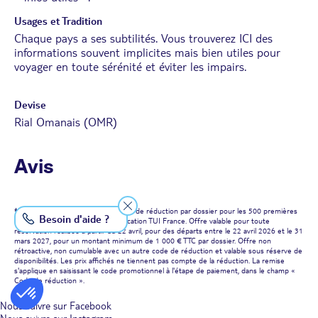
Usages et Tradition
Chaque pays a ses subtilités. Vous trouverez
ICI
des
informations souvent implicites mais bien utiles pour
voyager en toute sérénité et éviter les impairs.
Devise
Rial Omanais (OMR)
Avis
*
Conditions de l'offre App
: *30 € de réduction par dossier pour les 500 premières
Besoin d'aide ?
réservations effectuées sur l'application TUI France. Offre valable pour toute
réservation réalisée à partir du 22 avril, pour des départs entre le 22 avril 2026 et le 31
mars 2027, pour un montant minimum de 1 000 € TTC par dossier. Offre non
rétroactive, non cumulable avec un autre code de réduction et valable sous réserve de
disponibilités. Les prix affichés ne tiennent pas compte de la réduction. La remise
s'applique en saisissant le code promotionnel à l'étape de paiement, dans le champ «
Code de réduction ».
Nous suivre sur Facebook