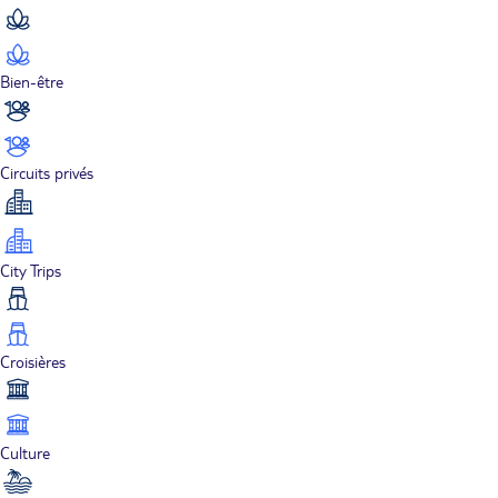
Bien-être
Circuits privés
City Trips
Croisières
Culture