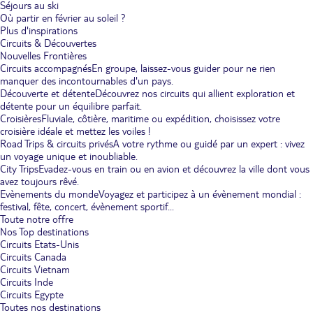
Séjours au ski
Où partir en février au soleil ?
Plus d'inspirations
Circuits & Découvertes
Nouvelles Frontières
Circuits accompagnés
En groupe, laissez-vous guider pour ne rien
manquer des incontournables d'un pays.
Découverte et détente
Découvrez nos circuits qui allient exploration et
détente pour un équilibre parfait.
Croisières
Fluviale, côtière, maritime ou expédition, choisissez votre
croisière idéale et mettez les voiles !
Road Trips & circuits privés
A votre rythme ou guidé par un expert : vivez
un voyage unique et inoubliable.
City Trips
Evadez-vous en train ou en avion et découvrez la ville dont vous
avez toujours rêvé.
Evènements du monde
Voyagez et participez à un évènement mondial :
festival, fête, concert, évènement sportif...
Toute notre offre
Nos Top destinations
Circuits Etats-Unis
Circuits Canada
Circuits Vietnam
Circuits Inde
Circuits Egypte
Toutes nos destinations