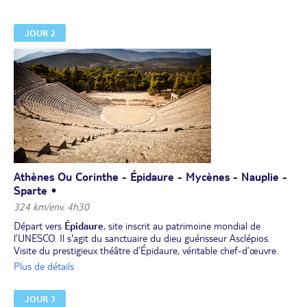
JOUR 2
Athènes Ou Corinthe - Épidaure - Mycènes - Nauplie -
Sparte •
324 km/env. 4h30
Départ vers
Épidaure
, site inscrit au patrimoine mondial de
l’UNESCO. Il s'agit du sanctuaire du dieu guérisseur Asclépios.
Visite du prestigieux théâtre d’Épidaure, véritable chef-d’œuvre.
C'est l’un des mieux conservés du monde antique, dont les anciens
Plus de détails
eux-mêmes jugeaient l'acoustique exceptionnelle. Poursuite vers
Mycènes, cité des Atrides et ancienne capitale d’un puissant
JOUR 3
royaume autour de 1 400 av. J.-C. La visite de la cité