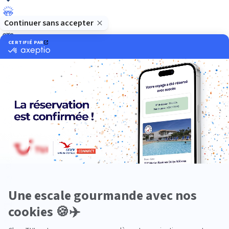
Luxe
Nature
Neige
Plongée
Premium