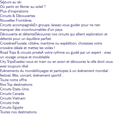
Séjours au ski
Où partir en février au soleil ?
Plus d'inspirations
Circuits & Découvertes
Nouvelles Frontières
Circuits accompagnés
En groupe, laissez-vous guider pour ne rien
manquer des incontournables d'un pays.
Découverte et détente
Découvrez nos circuits qui allient exploration et
détente pour un équilibre parfait.
Croisières
Fluviale, côtière, maritime ou expédition, choisissez votre
croisière idéale et mettez les voiles !
Road Trips & circuits privés
A votre rythme ou guidé par un expert : vivez
un voyage unique et inoubliable.
City Trips
Evadez-vous en train ou en avion et découvrez la ville dont vous
avez toujours rêvé.
Evènements du monde
Voyagez et participez à un évènement mondial :
festival, fête, concert, évènement sportif...
Toute notre offre
Nos Top destinations
Circuits Etats-Unis
Circuits Canada
Circuits Vietnam
Circuits Inde
Circuits Egypte
Toutes nos destinations