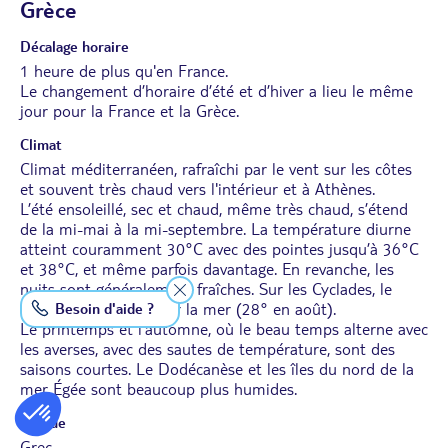
Grèce
Décalage horaire
1 heure de plus qu'en France.
Le changement d’horaire d’été et d’hiver a lieu le même
jour pour la France et la Grèce.
Climat
Climat méditerranéen, rafraîchi par le vent sur les côtes
et souvent très chaud vers l'intérieur et à Athènes.
L’été ensoleillé, sec et chaud, même très chaud, s’étend
de la mi-mai à la mi-septembre. La température diurne
atteint couramment 30°C avec des pointes jusqu’à 36°C
et 38°C, et même parfois davantage. En revanche, les
nuits sont généralement fraîches. Sur les Cyclades, le
climat est tempéré par la mer (28° en août).
Besoin d'aide ?
Le printemps et l’automne, où le beau temps alterne avec
les averses, avec des sautes de température, sont des
saisons courtes. Le Dodécanèse et les îles du nord de la
mer Égée sont beaucoup plus humides.
Langue
Grec