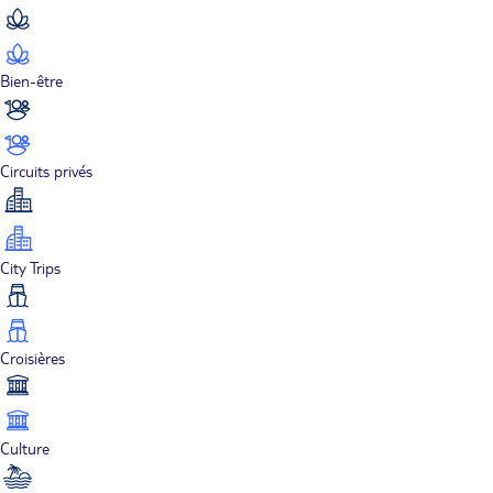
Bien-être
Circuits privés
City Trips
Croisières
Culture