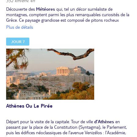
352 km/env. 4h
Découverte des
Météores
qui, tel un décor surréaliste de
montagnes, comptent parmi les plus remarquables curiosités de la
Grèce. Ce paysage grandiose est composé de pitons rocheux
chapeautés de monastères qui perpétuent les couleurs byzantines
Plus de détails
et la tradition orthodoxe. La cité monastique a été fondée vers le
milieu du 14e siècle. Il y a encore moins d’un siècle, c’est par des
JOUR 7
paniers hissés par des cordages ou en gravissant des échelles que
l'on accédait aux monastères.
Visite de deux de ces monastères et d'un atelier où vous pourrez
voir comment sont peints les icônes.
Déjeuner.
Retour vers Athènes.
Dîner et installation pour 2 nuits dans un hôtel dans les environs
d'Athènes ou au Pirée.
Athènes Ou Le Pirée
Départ pour la visite de la capitale. Tour de ville
d’Athènes
en
passant par la place de la Constitution (Syntagma), le Parlement,
puis les édifices néoclassiques de l'avenue Venizélos : l’Académie,