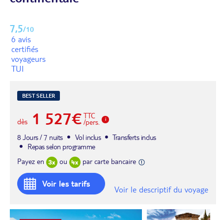
7,5
/10
6 avis
certifiés
voyageurs
TUI
BEST SELLER
1 527€
TTC
dès
/pers.
8 Jours / 7 nuits
Vol inclus
Transferts inclus
Repas selon programme
Payez en
ou
par carte bancaire
Voir les tarifs
Voir le descriptif du voyage