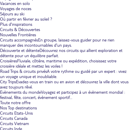
Vacances en solo
Voyages de noces
Séjours au ski
Où partir en février au soleil ?
Plus d'inspirations
Circuits & Découvertes
Nouvelles Frontières
Circuits accompagnés
En groupe, laissez-vous guider pour ne rien
manquer des incontournables d'un pays.
Découverte et détente
Découvrez nos circuits qui allient exploration et
détente pour un équilibre parfait.
Croisières
Fluviale, côtière, maritime ou expédition, choisissez votre
croisière idéale et mettez les voiles !
Road Trips & circuits privés
A votre rythme ou guidé par un expert : vivez
un voyage unique et inoubliable.
City Trips
Evadez-vous en train ou en avion et découvrez la ville dont vous
avez toujours rêvé.
Evènements du monde
Voyagez et participez à un évènement mondial :
festival, fête, concert, évènement sportif...
Toute notre offre
Nos Top destinations
Circuits Etats-Unis
Circuits Canada
Circuits Vietnam
Circuits Inde