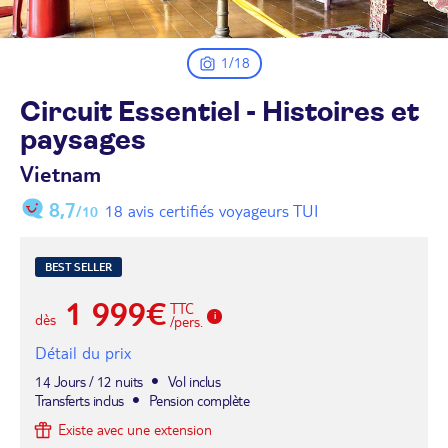
1/18
Circuit Essentiel - Histoires et
paysages
Vietnam
8,7
18 avis certifiés voyageurs TUI
/10
BEST SELLER
1 999€
TTC
dès
/pers.
Détail du prix
14 Jours / 12 nuits
Vol inclus
Transferts inclus
Pension complète
Existe avec une extension