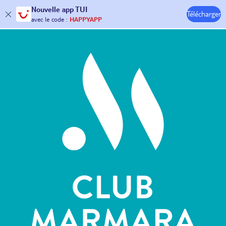
Nouvelle
app TUI
Télécharger
30€ offerts*
sur votre
voyage !
Hôtels & Clubs
avec le code :
HAPPYAPP