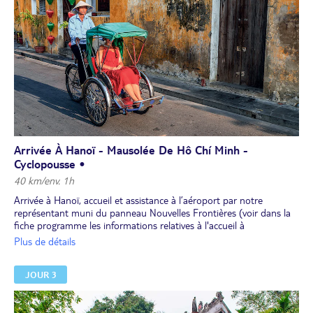
Arrivée À Hanoï - Mausolée De Hô Chí Minh -
Cyclopousse •
40 km/env. 1h
Arrivée à Hanoï, accueil et assistance à l’aéroport par notre
représentant muni du panneau Nouvelles Frontières (voir dans la
fiche programme les informations relatives à l'accueil à
l'aéroport).Transfert à Hanoï (chambre disponible à partir de 14h).
Plus de détails
Première découverte de la ville à pied.
Déjeuner libre.
JOUR 3
Découverte d'
Hanoï, capitale culturelle et historique
: la place Ba
Dinh, l’extérieur du
mausolée d'Hô Chí Minh
, la
pagode au Pilier
unique
. Tour en
cyclopousse
dans les ruelles animées du vieux