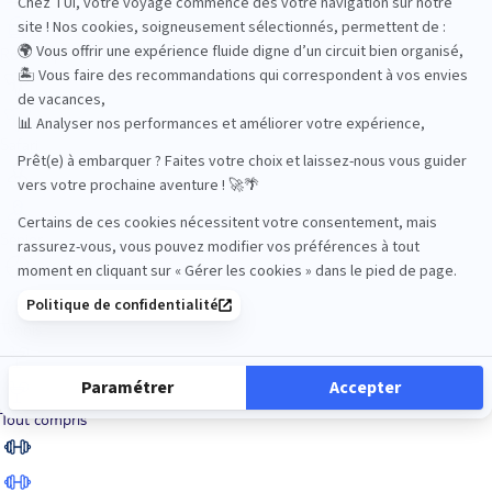
Road Trips
Safari
Sénior
Tennis
Tout compris