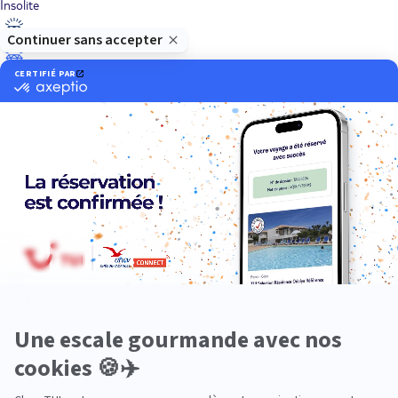
Insolite
Luxe
Nature
Neige
Plongée
Premium