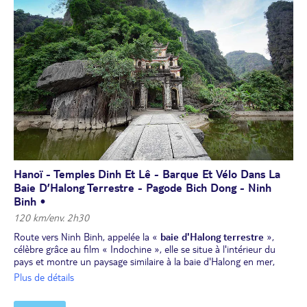
herbes. Nuit à l'hôtel.
Hanoï - Temples Dinh Et Lê - Barque Et Vélo Dans La
Baie D’Halong Terrestre - Pagode Bich Dong - Ninh
Binh •
120 km/env. 2h30
Route vers Ninh Binh, appelée la «
baie d'Halong terrestre
»,
célèbre grâce au film « Indochine », elle se situe à l'intérieur du
pays et montre un paysage similaire à la baie d'Halong en mer,
formée de rizières splendides où serpentent des rivières, entourées
Plus de détails
de pics couverts de végétation tropicale. Un panorama aussi
magnifique que magique.