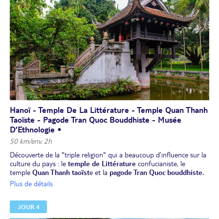
Hanoï. Promenade à pied dans le quartier pittoresque d'Hanoï, à
l’opéra, puis au parc Ly Thai To et au lac de l’Épée restituée, où se
trouve le temple Ngoc Son.
Dîner.
Installation pour 2 nuits à l’hôtel au centre d'Hanoi.
Hanoï - Temple De La Littérature - Temple Quan Thanh
Taoïste - Pagode Tran Quoc Bouddhiste - Musée
D’Ethnologie •
50 km/env. 2h
Découverte de la "triple religion" qui a beaucoup d’influence sur la
culture du pays : le
temple de Littérature
confucianiste, le
temple
Quan Thanh taoïst
e et la
pagode Tran Quoc bouddhiste.
Déjeuner.
Plus de détails
Visite du
musée d’Ethnologie
, impressionnant par sa collection
d’œuvres d’art et d’objets usuels de la vie quotidienne issus des
JOUR 4
différentes ethnies du Vietnam.
Dîner de "cha ca" de poisson, un vrai régal parfumé de différentes