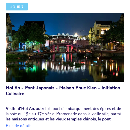
Envol de Hanoï pour Da Nang (1h). Route vers
Hoi An
, classée au
JOUR 7
patrimoine mondial de l'UNESCO. La ville abrite des temples et des
pagodes, des maisons à colonnades dans son quartier français
ainsi qu'un vieux pont japonais couvert datant de 1593.
Dîner et installation pour 2 nuits à Hoi An.
Hoi An - Pont Japonais - Maison Phuc Kien - Initiation
Culinaire
Visite d'Hoi An
, autrefois port d’embarquement des épices et de
la soie du 15e au 17e siècle. Promenade dans la vieille ville, parmi
les
maisons antiques
et les
vieux temples chinois
, le
pont
japonais
couvert et la
maison communale Phuc Kien
. Promenade
Plus de détails
au marché local, animé et coloré. Vous tomberez sous le charme