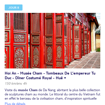
de cette petite ville.
JOUR 8
Cours de cuisine
dans un village avec préparation et dégustation
du plat typique de Hoi An, "Tam Huu".
Après-midi libre pour une découverte individuelle ou, en option, un
massage médicinal. Hoi an est connue pour
ses tailleurs sur
mesure
. En quelques heures, vous pourrez vous y faire
confectionner des habits sur mesure à des tarifs très avantageux, à
partir des photos d’exemples que vous aurez trouvées. Envie d’une
robe de star, d’un pantalon qui vous va impeccablement ou d'un
sac sur mesure ? Ne manquez pas cette aubaine !
Dîner dégustation du "banh vac", spécialité locale de pâte de riz
blanc farcie de viande et de crevettes.
Nuit à l'hôtel.
Hoi An - Musée Cham - Tombeaux De L’empereur Tu
Duc - Dîner Costumé Royal - Huê •
150 km/env. 4h
Visite du
musée Cham
de Da Nang, abritant la plus belle collection
de sculptures cham au monde. Le littoral du centre du Vietnam fut
en effet le berceau de la civilisation cham, d’inspiration spirituelle
indienne hindoue. C’est un archéologue français, Henri Parmentier,
Plus de détails