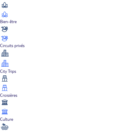
Bien-être
Circuits privés
City Trips
Croisières
Culture