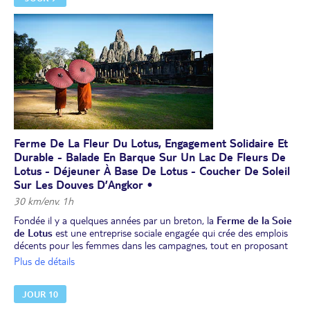
Dîner et nuit à l'hôtel à Siem Reap.
Ferme De La Fleur Du Lotus, Engagement Solidaire Et
Durable - Balade En Barque Sur Un Lac De Fleurs De
Lotus - Déjeuner À Base De Lotus - Coucher De Soleil
Sur Les Douves D’Angkor •
30 km/env. 1h
Fondée il y a quelques années par un breton, la
Ferme de la Soie
de Lotus
est une entreprise sociale engagée qui crée des emplois
décents pour les femmes dans les campagnes, tout en proposant
des alternatives bénéfiques pour l'environnement.
Plus de détails
Vous commencez par une balade en
bateau traditionnel
sur les
eaux du
lac glissant au cœur d’un vaste tapis de fleurs de lotus,
JOUR 10
moments paisibles et contemplatifs !
Découvrez ensuite comment le lotus se transforme en tissu