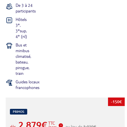
De 3 à 24
participants
Hôtels
3*,
3*sup,
4* (nl)
Bus et
minibus
climatisé,
bateau,
pirogue,
train
Guides locaux
francophones
-150€
PRIMOS
2 879€
TTC
dès
au lieu de
3 029€