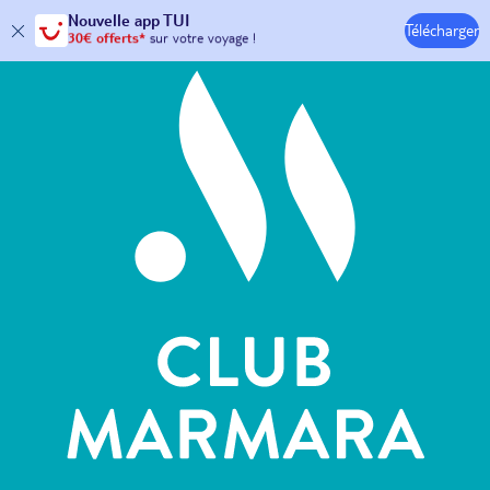
Hôtels & Clubs
Nouvelle
app TUI
Télécharger
30€ offerts*
sur votre
voyage !
avec le code :
HAPPYAPP