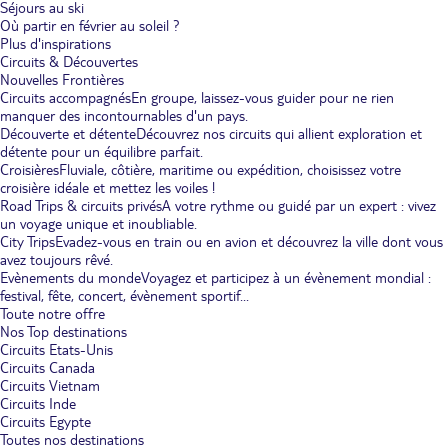
Séjours au ski
Où partir en février au soleil ?
Plus d'inspirations
Circuits & Découvertes
Nouvelles Frontières
Circuits accompagnés
En groupe, laissez-vous guider pour ne rien
manquer des incontournables d'un pays.
Découverte et détente
Découvrez nos circuits qui allient exploration et
détente pour un équilibre parfait.
Croisières
Fluviale, côtière, maritime ou expédition, choisissez votre
croisière idéale et mettez les voiles !
Road Trips & circuits privés
A votre rythme ou guidé par un expert : vivez
un voyage unique et inoubliable.
City Trips
Evadez-vous en train ou en avion et découvrez la ville dont vous
avez toujours rêvé.
Evènements du monde
Voyagez et participez à un évènement mondial :
festival, fête, concert, évènement sportif...
Toute notre offre
Nos Top destinations
Circuits Etats-Unis
Circuits Canada
Circuits Vietnam
Circuits Inde
Circuits Egypte
Toutes nos destinations