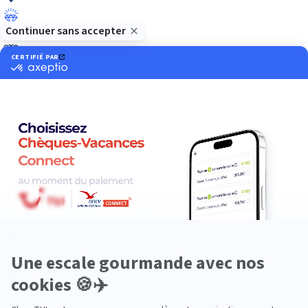
Luxe
Nature
Neige
Plongée
Premium