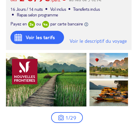
/pers.
16 Jours / 14 nuits
Vol inclus
Transferts inclus
Repas selon programme
Payez en
ou
par carte bancaire
Voir les tarifs
Voir le descriptif du voyage
1/29