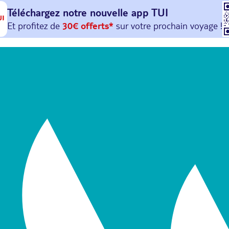
Téléchargez notre nouvelle
app TUI
Et profitez de
30€ offerts*
sur votre
prochain
voyage !
avec le code :
HAPPYAPP