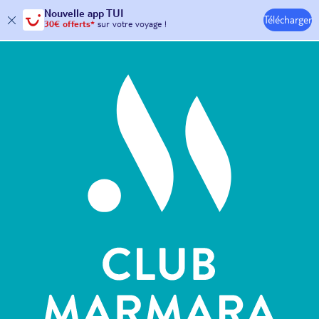
Nouvelle
app TUI
30€ offerts*
sur votre
voyage !
Télécharger
avec le code :
HAPPYAPP
Hôtels & Clubs