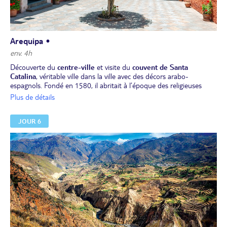
Arequipa •
env. 4h
Découverte du
centre-ville
et visite du
couvent de Santa
Catalina
, véritable ville dans la ville avec des décors arabo-
espagnols. Fondé en 1580, il abritait à l’époque des religieuses
dominicaines. Visite de la "ville blanche". Cette charmante ville
Plus de détails
coloniale est considérée comme la capitale culturelle du pays. Son
architecture particulière avec des pierres blanches est d'une rare
JOUR 6
beauté et en fait un vrai bijou du 17ème siècle. En option,
rencontre avec "Juanita", la momie de l’Ampato !
Déjeuner.
Après-midi libre pour flâner dans la ville et dîner libre.
Nuit à l'hôtel.