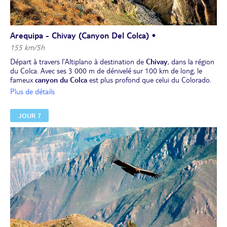
Arequipa - Chivay (canyon Del Colca) •
155 km/5h
Départ à travers l’Altiplano à destination de
Chivay
, dans la région
du Colca. Avec ses 3 000 m de dénivelé sur 100 km de long, le
fameux
canyon du Colca
est plus profond que celui du Colorado.
En cours de route, vous pourrez voir des vigognes, des alpagas et
Plus de détails
des lamas.
Déjeuner.
JOUR 7
Puis, petite
marche d'environ 2 h
à travers de charmants
petits
villages
. Arrivée aux
sources d'eau chaude de Yanque
.
Dîner libre.
Nuit à l'hôtel.