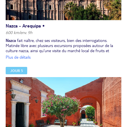
Nazca - Arequipa •
600 km/env. 9h
Nazca
fait naître, chez ses visiteurs, bien des interrogations.
Matinée libre avec plusieurs excursions proposées autour de la
culture nazca, ainsi qu'une visite du marché local de fruits et
légumes. En option et à réserver avant départ : survol des lignes
Plus de détails
(Prix : 199 € par personne).
Déjeuner libre et départ dans l’après-midi pour
Arequipa
(9h de
JOUR 5
route en bus-couchettes confortable).
Arrivée tardive à Arequipa (altitude maximale : 2 340 m) et
installation pour deux nuits à l’hôtel.
Dîner libre.