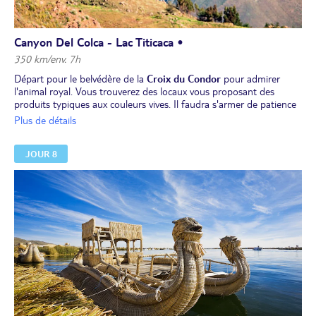
Canyon Del Colca - Lac Titicaca •
350 km/env. 7h
Départ pour le belvédère de la
Croix du Condor
pour admirer
l'animal royal. Vous trouverez des locaux vous proposant des
produits typiques aux couleurs vives. Il faudra s'armer de patience
pour observer un condor en plein vol survolant le Canyon de
Plus de détails
Colca. Ce sera un spectacle magique!
Déjeuner puis, continuation par la route vers le lac Titicaca, en
JOUR 8
traversant
l'Altiplano
. Vous traverserez de nombreux paysages
désertiques, sauvages, de couleurs changeantes.
Dîner et
nuit chez l'habitant sur la péninsule de la
Luquina
(altitude maximale : 4 900 m).