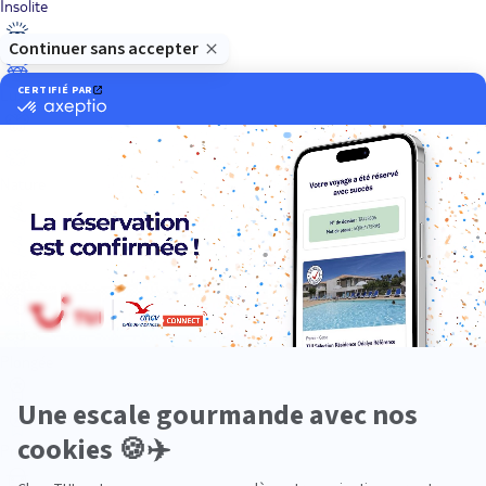
Insolite
Luxe
Nature
Neige
Plongée
Premium