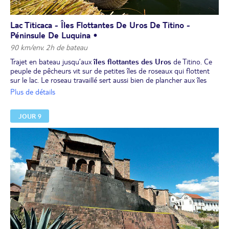
Lac Titicaca - Îles Flottantes De Uros De Titino -
Péninsule De Luquina •
90 km/env. 2h de bateau
Trajet en bateau jusqu’aux
îles flottantes des Uros
de Titino. Ce
peuple de pêcheurs vit sur de petites îles de roseaux qui flottent
sur le lac. Le roseau travaillé sert aussi bien de plancher aux îles
qu’à la fabrication des habitations et des embarcations.
Plus de détails
Déjeuner sur les îles flottantes.
Retour sur la
péninsule de Luquina
pour une belle
JOUR 9
balade.
Passage d’un col
et du chemin des crêtes pour une
vue
panoramique à 360° sur l'île de Taquile et la cordillère
Royale
(altitude maximale : 4 000 m).
Dîner et nuit chez l’habitant.