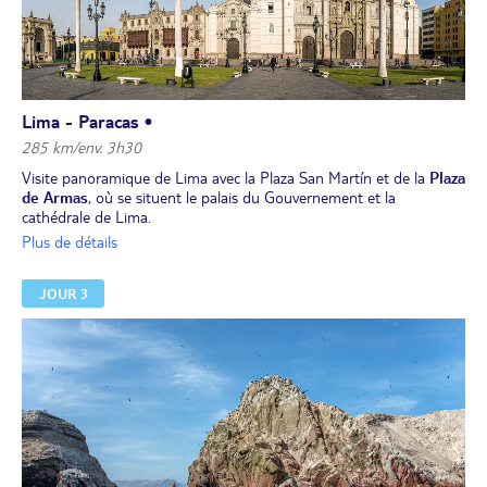
Lima - Paracas •
285 km/env. 3h30
Visite panoramique de Lima avec la Plaza San Martín et de la
Plaza
de Armas
, où se situent le palais du Gouvernement et la
cathédrale de Lima.
Déjeuner libre.
Plus de détails
L’après-midi, vous longerez la côte pacifique pour atteindre
la
péninsule de Paracas
(3h30 de route). Cette péninsule
JOUR 3
désertique, située à 200 km au sud de Lima, abritait la civilisation
précolombienne de Paracas entre 800 av. J.-C. et 200 ap. J.-C.
Dîner libre.
Installation et nuit à l'hôtel.