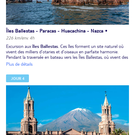
Îles Ballestas - Paracas - Huacachina - Nazca •
226 km/env. 4h
Excursion aux
îles Ballestas
. Ces îles forment un site naturel où
vivent des milliers d’otaries et d’oiseaux en parfaite harmonie.
Pendant la traversée en bateau vers les Îles Ballestas, où vivent des
milliers de loups de mer, il est possible de voir clairement sur le
Plus de détails
flanc d'une montagne un énorme symbole géoglypique à l'origine
incertain, le "Chandelier".
JOUR 4
Route vers
Nazca
, où vous visiterez une
cave
.
Déjeuner libre.
Visite d'un
mirador
afin d’observer certains détails des lignes de
Nazca. Vous pourrez profiter de prendre de la hauteur afin
d'admirer ces mystérieuses merveilles.
Dîner et nuit à l’hôtel.