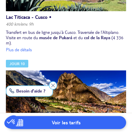
Lac Titicaca - Cusco •
400 km/env. 9h
Transfert en bus de ligne jusqu’à Cusco. Traversée de l’Altiplano.
Visite en route du
musée de Pukará
et du
col de la Raya
(4 336
m).
Après un déjeuner-buffet, visite du site de
Raqchi
, le
temple de
Plus de détails
Viracocha
, dieu créateur inca, et de la
"chapelle Sixtine des
Andes" à Andahuaylillas
.
JOUR 10
Arrivée à Cusco (altitude maximale : 4 336 m), dîner et installation
à l’hôtel.
Besoin d'aide ?
Voir les tarifs