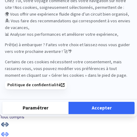
Road Trips
Safari
Sénior
Tennis
Tout compris