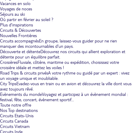
Vacances en solo
Voyages de noces
Séjours au ski
Où partir en février au soleil ?
Plus d'inspirations
Circuits & Découvertes
Nouvelles Frontières
Circuits accompagnés
En groupe, laissez-vous guider pour ne rien
manquer des incontournables d'un pays.
Découverte et détente
Découvrez nos circuits qui allient exploration et
détente pour un équilibre parfait.
Croisières
Fluviale, côtière, maritime ou expédition, choisissez votre
croisière idéale et mettez les voiles !
Road Trips & circuits privés
A votre rythme ou guidé par un expert : vivez
un voyage unique et inoubliable.
City Trips
Evadez-vous en train ou en avion et découvrez la ville dont vous
avez toujours rêvé.
Evènements du monde
Voyagez et participez à un évènement mondial :
festival, fête, concert, évènement sportif...
Toute notre offre
Nos Top destinations
Circuits Etats-Unis
Circuits Canada
Circuits Vietnam
Circuits Inde