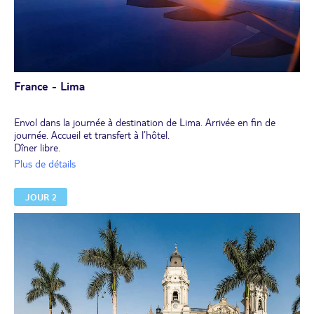
France - Lima
Envol dans la journée à destination de Lima. Arrivée en fin de
journée. Accueil et transfert à l’hôtel.
Dîner libre.
Installation et nuit à l’hôtel.
Plus de détails
JOUR 2