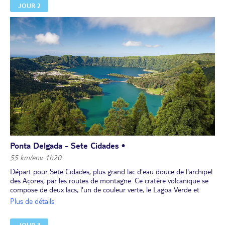
JOUR 2
Ponta Delgada - Sete Cidades •
55 km/env. 1h20
Départ pour Sete Cidades, plus grand lac d'eau douce de l'archipel
des Açores, par les routes de montagne. Ce cratère volcanique se
compose de deux lacs, l'un de couleur verte, le Lagoa Verde et
l'autre bleue, le Lagoa Azul. La légende raconte que ce sont les
Plus de détails
larmes versées sur leur amour impossible par une princesse et un
berger qui ont donné au site ces couleurs caractéristiques. Le point