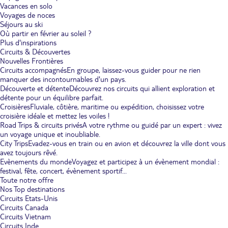
Vacances en solo
Voyages de noces
Séjours au ski
Où partir en février au soleil ?
Plus d'inspirations
Circuits & Découvertes
Nouvelles Frontières
Circuits accompagnés
En groupe, laissez-vous guider pour ne rien
manquer des incontournables d'un pays.
Découverte et détente
Découvrez nos circuits qui allient exploration et
détente pour un équilibre parfait.
Croisières
Fluviale, côtière, maritime ou expédition, choisissez votre
croisière idéale et mettez les voiles !
Road Trips & circuits privés
A votre rythme ou guidé par un expert : vivez
un voyage unique et inoubliable.
City Trips
Evadez-vous en train ou en avion et découvrez la ville dont vous
avez toujours rêvé.
Evènements du monde
Voyagez et participez à un évènement mondial :
festival, fête, concert, évènement sportif...
Toute notre offre
Nos Top destinations
Circuits Etats-Unis
Circuits Canada
Circuits Vietnam
Circuits Inde