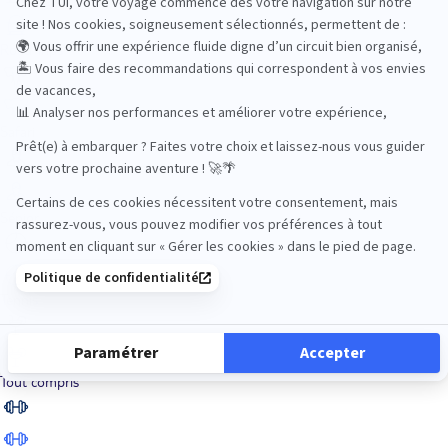
Road Trips
Safari
Sénior
Tennis
Tout compris