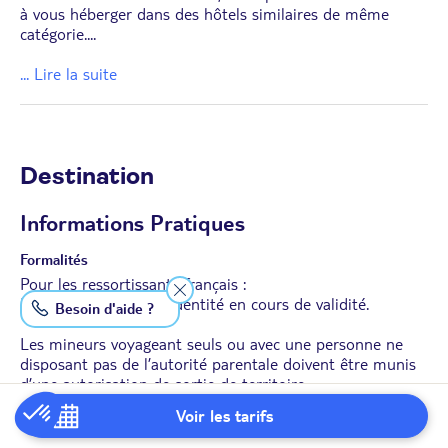
à vous héberger dans des hôtels similaires de même
catégorie.
...
... Lire la suite
Destination
Informations Pratiques
Formalités
Pour les ressortissants français :
Passeport ou carte d’identité en cours de validité.
Besoin d'aide ?
Les mineurs voyageant seuls ou avec une personne ne
disposant pas de l’autorité parentale doivent être munis
d’une autorisation de sortie de territoire.
Voir les tarifs
En cas de transit certains pays peuvent demander des
formalités supplémentaires.