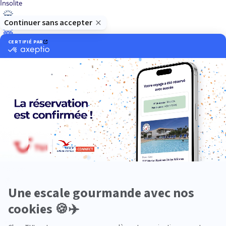
Insolite
Luxe
Nature
Neige
Plongée
Premium