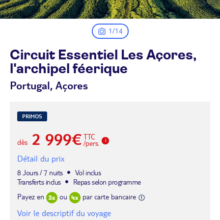
1/14
Circuit Essentiel Les Açores,
l'archipel
féerique
Portugal, Açores
PRIMOS
2 999€
TTC
dès
/pers.
Détail du prix
8 Jours / 7 nuits
Vol inclus
Transferts inclus
Repas selon programme
Payez en
ou
par carte bancaire
Voir le descriptif du voyage