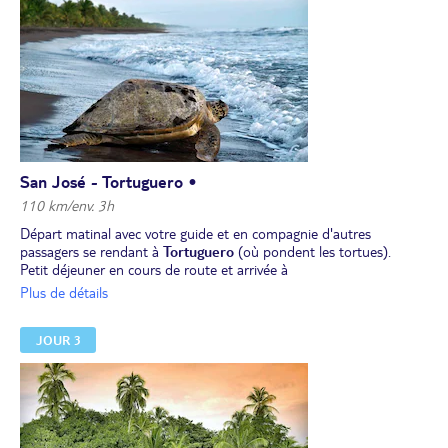
San José - Tortuguero •
110 km/env. 3h
Départ matinal avec votre guide et en compagnie d'autres
passagers se rendant à
Tortuguero
(où pondent les tortues).
Petit déjeuner en cours de route et arrivée à
l'embarcadère.
Navigation de 2h sur les canaux bordés par la
Plus de détails
jungle de Tortuguero
pour rejoindre votre hôtel.
Déjeuner au lodge.
JOUR 3
Visite du
village de Tortuguero
, aux influences afro-caribéennes.
Sa longue plage accueille chaque année, de juillet à septembre, des
milliers de tortues qui viennent pondre (excursion en option
proposée pendant cette période).
Dîner et installation pour 2 nuits à votre lodge.