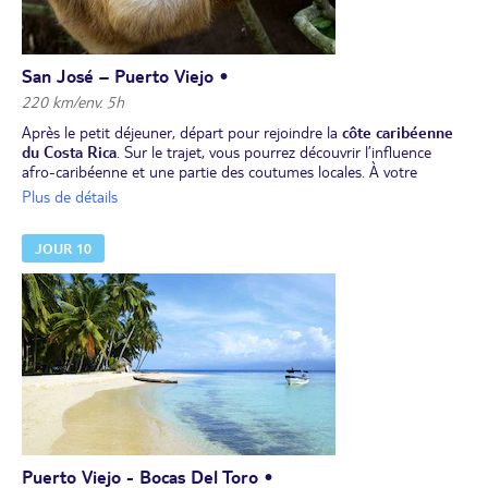
San José – Puerto Viejo •
220 km/env. 5h
Après le petit déjeuner, départ pour rejoindre la
côte caribéenne
du Costa Rica
. Sur le trajet, vous pourrez découvrir l’influence
afro-caribéenne et une partie des coutumes locales. À votre
arrivée, vous
visiterez le Parc National Cahuita
et partirez pour
Plus de détails
une
r
andonnée
sur ses sentiers naturels. Vous pourrez observer la
flore et la faune qui l'habitent, à commencer par les perroquets, les
JOUR 10
toucans, les singes et les rongeurs, parmi bien d'autres espèces.
Déjeuner libre.
Reste de l’après-midi libre afin de profiter de la plage.
Dîner et nuit à l’hôtel à Puerto Viejo.
Puerto Viejo - Bocas Del Toro •