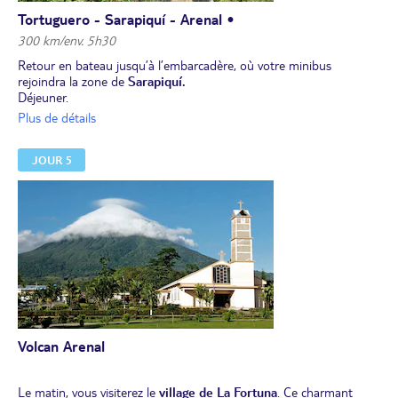
Tortuguero - Sarapiquí - Arenal •
300 km/env. 5h30
Retour en bateau jusqu’à l’embarcadère, où votre minibus
rejoindra la zone de
Sarapiquí.
Déjeuner.
Arrêt à la réserve biologique de Tirimbina
pour découvrir le
Plus de détails
chocolat et ses secrets
en passant par un pont suspendu.
Poursuite ve
rs Arenal
, dont le majestueux volcan vous toise de
JOUR 5
son cône parfait. Installation pour 2 nuits à votre hôtel. Fin de
journée à l'hôtel.
Dîner dans un restaurant typique.
Volcan Arenal
Le matin, vous visiterez le
village de La Fortuna
. Ce charmant