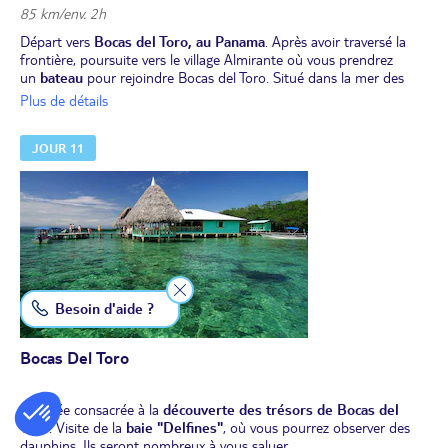
85 km/env. 2h
Départ vers
Bocas del Toro, au Panama
. Après avoir traversé la
frontière, poursuite vers le village Almirante où vous prendrez
un
bateau
pour rejoindre Bocas del Toro. Situé dans la mer des
Caraïbes à l’extrême nord-est du Panama, l’
archipel de Bocas del
Plus de détails
Toro
est composé de neuf îles principales, 200 îlots et 52 bancs de
sable répartis sur 400 km². Il est considéré comme l’
une des
JOUR 11
meilleures destinations d’écotourisme
du pays.
Déjeuner.
L’après-midi, vous visiterez la magnifique
Playa Estrella
, une plage
aux eaux cristallines qui se prête idéalement à la baignade. Elle doit
son nom aux nombreuses étoiles de mer à la couleur orangée que
l'on trouve partout sur le sable.
Installation pour 2 nuits à l’hôtel à Bocas del Toro.
Dîner et nuit.
Besoin d'aide ?
Bocas Del Toro
Journée consacrée à la
découverte des trésors de Bocas del
Toro
. Visite de la
baie "Delfines"
, où vous pourrez observer des
dauphins. Ils seront nombreux à vous saluer.