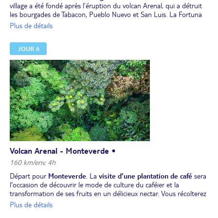
village a été fondé après l’éruption du volcan Arenal, qui a détruit
les bourgades de Tabacon, Pueblo Nuevo et San Luis. La Fortuna
est actuellement le village principal de la zone du volcan Arenal.
Plus de détails
Vous pourrez marcher dans le parc central, visiter son église,
parcourir ses petits magasins et profiter d'une vue imprenable sur
JOUR 6
ce volcan au cône parfait.
Déjeuner.
Après le repas,
visite du Parc National du volcan Arenal
. Au
détour de sentiers menant à d'anciennes coulées de lave, le guide
vous expliquera les précédentes périodes d’activité du volcan. Cette
excursion sera l'occasion d'une balade au milieu de très beaux
paysages, où vous aurez peut-être la chance d'apercevoir quelques
espèces d’animaux endémiques. En fin de journée, vous pourrez
nager dans les
eaux thermales relaxantes et riches en minéraux
au sein des jardins tropicaux
de votre hôtel, ou dans les environs
si ce dernier n'en dispose pas.
Dîner et nuit à l'hôtel.
Volcan Arenal - Monteverde •
160 km/env. 4h
Départ pour
Monteverde
. La
visite d’une plantation de café
sera
l'occasion de découvrir le mode de culture du caféier et la
transformation de ses fruits en un délicieux nectar. Vous récolterez
les grains, assisterez au lavage puis au séchage, et pourrez
Plus de détails
expérimenter différentes torréfactions.