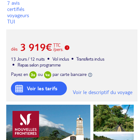
7 avis
certifiés
voyageurs
TUI
3 919€
TTC
dès
/pers.
13 Jours / 12 nuits
Vol inclus
Transferts inclus
Repas selon programme
Payez en
ou
par carte bancaire
Voir les tarifs
Voir le descriptif du voyage