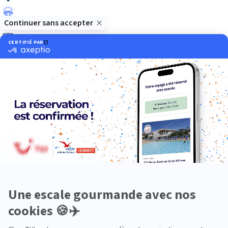
Luxe
Nature
Neige
Plongée
Premium