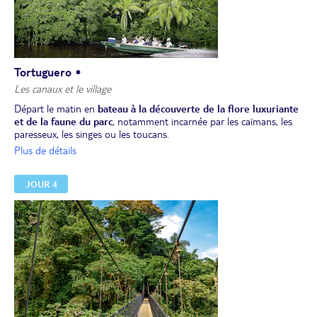
Tortuguero •
Les canaux et le village
Départ le matin en
bateau à la découverte de la flore luxuriante
et de la faune du parc
, notamment incarnée par les caïmans, les
paresseux, les singes ou les toucans.
Déjeuner au lodge.
Plus de détails
Promenade optionnelle avec votre guide sur les
sentiers du lodge
et reste de l'après-midi libre.
JOUR 4
Dîner et nuit au lodge.