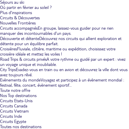
Séjours au ski
Où partir en février au soleil ?
Plus d'inspirations
Circuits & Découvertes
Nouvelles Frontières
Circuits accompagnés
En groupe, laissez-vous guider pour ne rien
manquer des incontournables d'un pays.
Découverte et détente
Découvrez nos circuits qui allient exploration et
détente pour un équilibre parfait.
Croisières
Fluviale, côtière, maritime ou expédition, choisissez votre
croisière idéale et mettez les voiles !
Road Trips & circuits privés
A votre rythme ou guidé par un expert : vivez
un voyage unique et inoubliable.
City Trips
Evadez-vous en train ou en avion et découvrez la ville dont vous
avez toujours rêvé.
Evènements du monde
Voyagez et participez à un évènement mondial :
festival, fête, concert, évènement sportif...
Toute notre offre
Nos Top destinations
Circuits Etats-Unis
Circuits Canada
Circuits Vietnam
Circuits Inde
Circuits Egypte
Toutes nos destinations