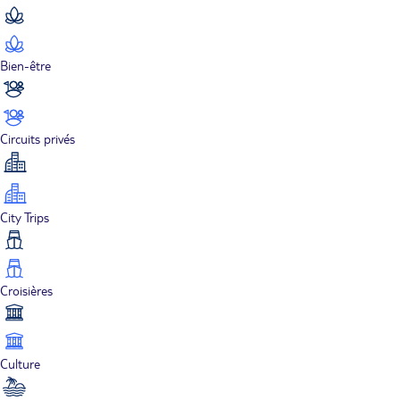
Bien-être
Circuits privés
City Trips
Croisières
Culture