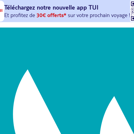
Téléchargez notre nouvelle
app TUI
Et profitez de
30€ offerts*
sur votre
prochain
voyage !
avec le code :
HAPPYAPP