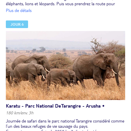
éléphants, lions et léopards. Puis vous prendrez la route pour
rejoindre la région d’Olduvai.
Plus de détails
Déjeuner pique-nique en cours de route.
En option (15 $US par personne) : visite d’un village massaï.
JOUR 6
Installation à votre lodge. Dîner et nuit.
Dîner et nuit.
Karatu - Parc National DeTarangire - Arusha •
180 km/env. 3h
Journée de safari dans le parc national Tarangire considéré comme
l’un des beaux refuges de vie sauvage du pays.