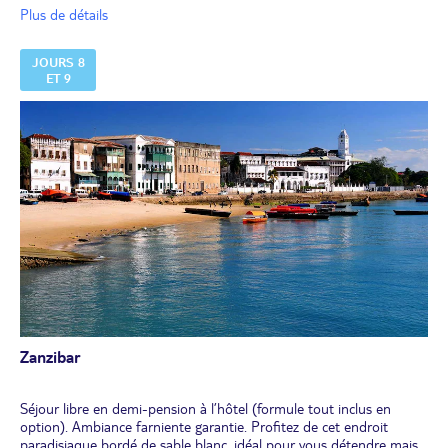
Transfert puis installation pour 3 nuits à l'hôtel, sur l'île de
Plus de détails
Zanzibar.
Dîner à l'hôtel.
JOURS 8
ET 9
Zanzibar
Séjour libre en demi-pension à l’hôtel (formule tout inclus en
option). Ambiance farniente garantie. Profitez de cet endroit
paradisiaque bordé de sable blanc, idéal pour vous détendre mais