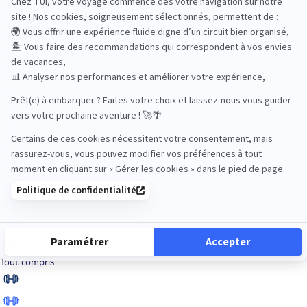
Road Trips
Safari
Sénior
Tennis
Tout compris