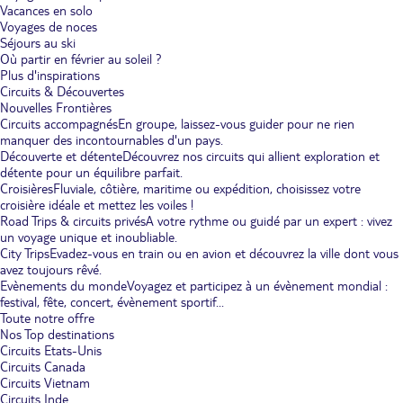
Vacances en solo
Voyages de noces
Séjours au ski
Où partir en février au soleil ?
Plus d'inspirations
Circuits & Découvertes
Nouvelles Frontières
Circuits accompagnés
En groupe, laissez-vous guider pour ne rien
manquer des incontournables d'un pays.
Découverte et détente
Découvrez nos circuits qui allient exploration et
détente pour un équilibre parfait.
Croisières
Fluviale, côtière, maritime ou expédition, choisissez votre
croisière idéale et mettez les voiles !
Road Trips & circuits privés
A votre rythme ou guidé par un expert : vivez
un voyage unique et inoubliable.
City Trips
Evadez-vous en train ou en avion et découvrez la ville dont vous
avez toujours rêvé.
Evènements du monde
Voyagez et participez à un évènement mondial :
festival, fête, concert, évènement sportif...
Toute notre offre
Nos Top destinations
Circuits Etats-Unis
Circuits Canada
Circuits Vietnam
Circuits Inde