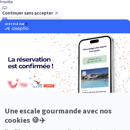
Insolite
Luxe
Nature
Neige
Plongée
Premium