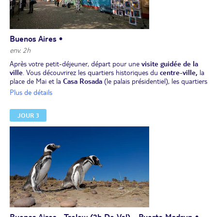
Buenos Aires •
env. 2h
Après votre petit-déjeuner, départ pour une
visite guidée de la
ville
. Vous découvrirez les quartiers historiques du
centre-ville,
la
place de Mai et la
Casa Rosada
(le palais présidentiel), les quartiers
de
San Telmo
et de La
Recoleta
, mais aussi La
Boca
et ses
Plus de détails
maisons colorées. Vous découvrirez également le quartier
de
Puerto Madero
, le plus moderne de la ville, avant de rejoindre
JOUR 3
Palermo, avec ses magnifiques jardins et résidences.
Déjeuner et reste de la journée libre.
Dîner et nuit à l’hôtel.
Buenos Aires - Trelew (2h De Vol) - Puerto Madryn •