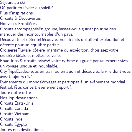
Séjours au ski
Où partir en février au soleil ?
Plus d'inspirations
Circuits & Découvertes
Nouvelles Frontières
Circuits accompagnés
En groupe, laissez-vous guider pour ne rien
manquer des incontournables d'un pays.
Découverte et détente
Découvrez nos circuits qui allient exploration et
détente pour un équilibre parfait.
Croisières
Fluviale, côtière, maritime ou expédition, choisissez votre
croisière idéale et mettez les voiles !
Road Trips & circuits privés
A votre rythme ou guidé par un expert : vivez
un voyage unique et inoubliable.
City Trips
Evadez-vous en train ou en avion et découvrez la ville dont vous
avez toujours rêvé.
Evènements du monde
Voyagez et participez à un évènement mondial :
festival, fête, concert, évènement sportif...
Toute notre offre
Nos Top destinations
Circuits Etats-Unis
Circuits Canada
Circuits Vietnam
Circuits Inde
Circuits Egypte
Toutes nos destinations