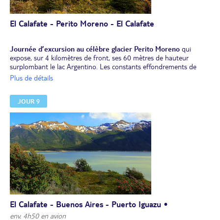
El Calafate - Perito Moreno - El Calafate
Journée d’excursion au célèbre glacier Perito Moreno
qui
expose, sur 4 kilomètres de front, ses 60 mètres de hauteur
surplombant le lac Argentino. Les constants effondrements de
pans de glace qui se détachent du glacier pour tomber dans l'eau,
Plus de détails
dans un fracas retentissant, sont tout simplement stupéfiants.
Déjeuner sur le site.
JOUR 9
Dans l'après-midi, vous naviguerez sur le lac pour vous approcher
au plus près du géant de glace (droits d’entrée dans le parc et
navigation compris). Retour sur El Calafate.
Dîner libre et nuit à l’hôtel.
El Calafate - Buenos Aires - Puerto Iguazu •
env. 4h50 en avion