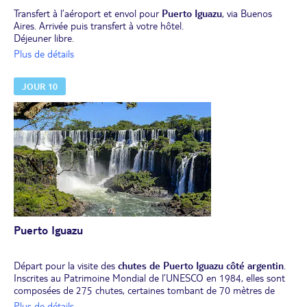
Transfert à l’aéroport et envol pour
Puerto Iguazu
, via Buenos
Aires. Arrivée puis transfert à votre hôtel.
Déjeuner libre.
Temps libre pour profiter des attraits de la ville.
Plus de détails
Dîner et installation pour 3 nuits à l’hôtel.
JOUR 10
Puerto Iguazu
Départ pour la visite des
chutes de Puerto Iguazu côté argentin
.
Inscrites au Patrimoine Mondial de l’UNESCO en 1984, elles sont
composées de 275 chutes, certaines tombant de 70 mètres de
hauteur. Vous pénétrerez au cœur d’une forêt subtropicale de 67
Plus de détails