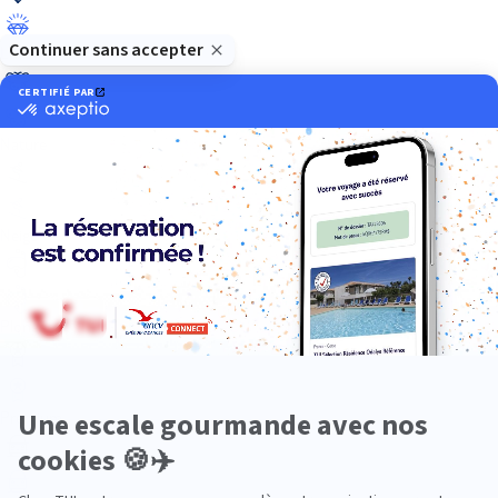
Luxe
Nature
Neige
Plongée
Premium