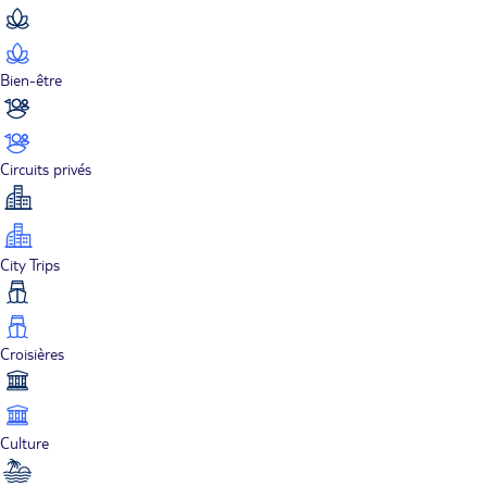
Bien-être
Circuits privés
City Trips
Croisières
Culture