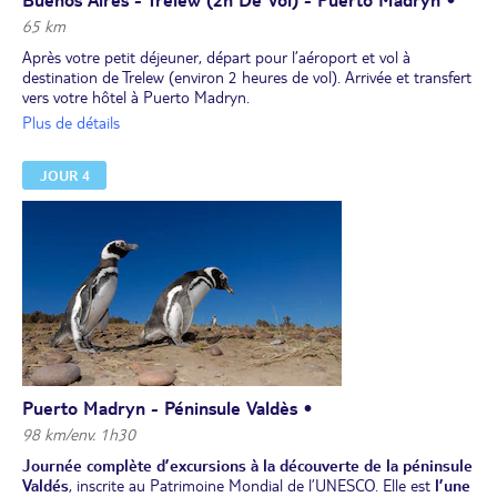
65 km
Après votre petit déjeuner, départ pour l’aéroport et vol à
destination de Trelew (environ 2 heures de vol). Arrivée et transfert
vers votre hôtel à Puerto Madryn.
Déjeuner et temps libres pour vous promener dans la ville.
Plus de détails
Dîner et installation pour 2 nuits à l’hôtel.
JOUR 4
Puerto Madryn - Péninsule Valdès •
98 km/env. 1h30
Journée complète d’excursions à la découverte de la péninsule
Valdés
, inscrite au Patrimoine Mondial de l’UNESCO. Elle est
l’une