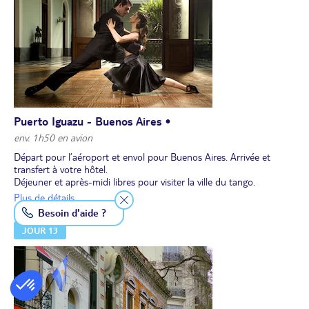
Dîner et nuit à l’hôtel.
Puerto Iguazu - Buenos Aires •
env. 1h50 en avion
Départ pour l’aéroport et envol pour Buenos Aires. Arrivée et
transfert à votre hôtel.
Déjeuner et après-midi libres pour visiter la ville du tango.
Dîner d’adieu dans un restaurant typique argentin en profitant
Plus de détails
d’un spectacle de tango.
Besoin d'aide ?
Retour et nuit à l’hôtel.
JOUR 13