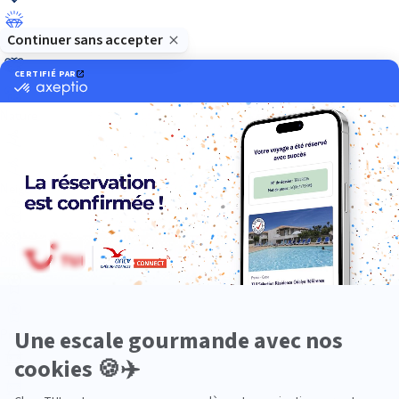
Luxe
Nature
Neige
Plongée
Premium