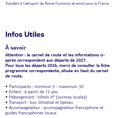
Déjeuner libre.
Transfert à l’aéroport de Rome Fiumicino et envol pour la France.
Visite du Vatican (classé au Patrimoine mondial de l'UNESCO), de
la galerie des cartes géographiques et de la somptueuse chapelle
Sixtine aux parois et à la voûte recouvertes de fresques peintes par
de grands artistes avec, pour la plus célèbre d’entre elles, la
représentation de la Genèse par Michel-Ange. Visite de la
majestueuse basilique Saint-Pierre.
Infos Utiles
Dîner et nuit à l'hôtel.
À savoir
Attention : le carnet de route et les informations ci-
après correspondent aux départs de 2027.
Pour tous les départs 2026, merci de consulter la fiche
programme correspondante, située en haut du carnet
de route.
• Participants : minimun 3 - maximum 30
• Enfant : à partir de 12 ans
• Hébergement : hôtels 4* (normes locales)
• Transport : bus climatisé et bateau
• Accompagnateur : accompagnateur francophone et
guides francophones locaux