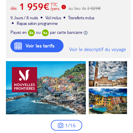
1 959€
TTC
dès
au lieu de
2 029€
/pers.
9 Jours / 8 nuits
Vol inclus
Transferts inclus
Repas selon programme
Payez en
ou
par carte bancaire
Voir les tarifs
Voir le descriptif du voyage
1/16