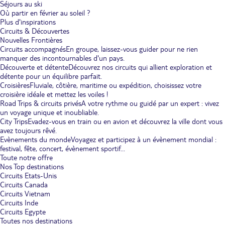
Séjours au ski
Où partir en février au soleil ?
Plus d'inspirations
Circuits & Découvertes
Nouvelles Frontières
Circuits accompagnés
En groupe, laissez-vous guider pour ne rien
manquer des incontournables d'un pays.
Découverte et détente
Découvrez nos circuits qui allient exploration et
détente pour un équilibre parfait.
Croisières
Fluviale, côtière, maritime ou expédition, choisissez votre
croisière idéale et mettez les voiles !
Road Trips & circuits privés
A votre rythme ou guidé par un expert : vivez
un voyage unique et inoubliable.
City Trips
Evadez-vous en train ou en avion et découvrez la ville dont vous
avez toujours rêvé.
Evènements du monde
Voyagez et participez à un évènement mondial :
festival, fête, concert, évènement sportif...
Toute notre offre
Nos Top destinations
Circuits Etats-Unis
Circuits Canada
Circuits Vietnam
Circuits Inde
Circuits Egypte
Toutes nos destinations