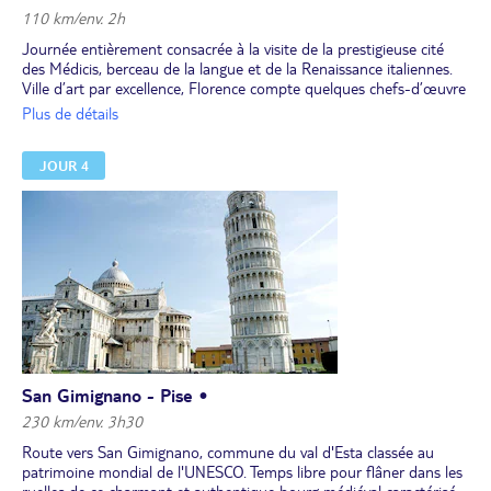
de Florence.
110 km/env. 2h
Journée entièrement consacrée à la visite de la prestigieuse cité
des Médicis, berceau de la langue et de la Renaissance italiennes.
Ville d’art par excellence, Florence compte quelques chefs-d’œuvre
inestimables. Découverte pédestre de la ville avec les rives de l’Arno
Plus de détails
aux nombreux palais, le Ponte Vecchio puis le cœur historique
florentin classé au Patrimoine mondial de l'UNESCO avec, en point
JOUR 4
d’orgue, la place de la cathédrale. Celle-ci témoigne, avec le
campanile de Giotto et le baptistère aux portes de bronze
magnifiquement sculptées, du passage de l’art florentin du Moyen
Âge à la Renaissance.
Déjeuner libre.
L’après-midi, visite guidée de la galerie des Offices (entrée incluse)
qui abrite en son sein cinq siècles de peintures italiennes et
européennes. Vous y verrez notamment le tableau de La Naissance
de Vénus, réalisé par l’un des maîtres de la Renaissance, Botticelli.
Dîner et nuit à l'hôtel.
San Gimignano - Pise •
230 km/env. 3h30
Route vers San Gimignano, commune du val d'Esta classée au
patrimoine mondial de l'UNESCO. Temps libre pour flâner dans les