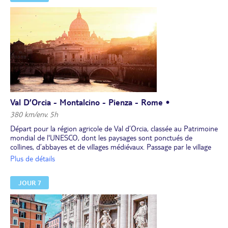
depuis la mer (env. 1h en bateau). Puis vous marcherez sur le
sentier Azzurro.
Déjeuner libre.
Vous passerez également à Portovenere, petit port plein de
charme. Retour à l'hôtel en fin de journée.
Dîner et nuit à l'hôtel.
Val D’Orcia - Montalcino - Pienza - Rome •
380 km/env. 5h
Départ pour la région agricole de Val d’Orcia, classée au Patrimoine
mondial de l'UNESCO, dont les paysages sont ponctués de
collines, d’abbayes et de villages médiévaux. Passage par le village
de Montalcino, associé au vin Brunello. Arrêt à l’abbaye de San
Plus de détails
Antimo. Poursuite vers Pienza, elle aussi classée au Patrimoine
mondial de l'UNESCO, et sa piazza Pio II édifiée dans le style
JOUR 7
Renaissance.
Déjeuner libre.
Traversée de la région du Latium.
Dîner et installation pour 3 nuits dans un hôtel 4* dans la région
de Rome.