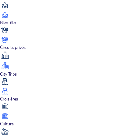
Bien-être
Circuits privés
City Trips
Croisières
Culture