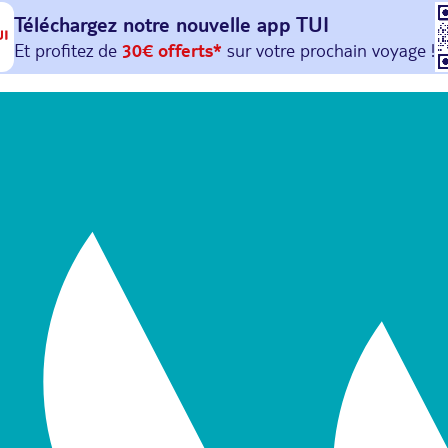
Téléchargez notre nouvelle
app TUI
Et profitez de
30€ offerts*
sur votre
prochain
voyage !
avec le code :
HAPPYAPP