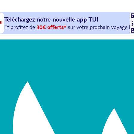
Téléchargez notre nouvelle
app TUI
Et profitez de
30€ offerts*
sur votre
prochain
voyage !
avec le code :
HAPPYAPP