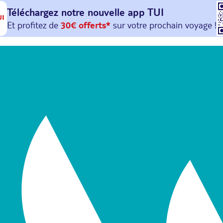
Téléchargez notre nouvelle
app TUI
Et profitez de
30€ offerts*
sur votre
prochain
voyage !
avec le code :
HAPPYAPP