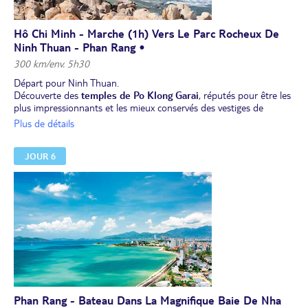
Nuit à l'hôtel à Hô Chi Minh Ville.
Hô Chi Minh - Marche (1h) Vers Le Parc Rocheux De
Ninh Thuan - Phan Rang •
300 km/env. 5h30
Départ pour Ninh Thuan.
Découverte des
temples de Po Klong Garai
, réputés pour être les
plus impressionnants et les mieux conservés des vestiges de
l'
ancien royaume Cham
au Vietnam.
Plus de détails
Déjeuner en cours de route.
Petite
marche (1h)
à travers le
parc rocheux de Ninh Thuan
,
JOUR 6
célèbre pour son paysage à la fois grandiose et préservé où
d’imposantes formations de pierre, sculptées par le temps depuis
des millions d’années, dévoilent une diversité de formes
captivantes.
Dîner.
Nuit à l’hôtel à Phan Rang.
Phan Rang - Bateau Dans La Magnifique Baie De Nha