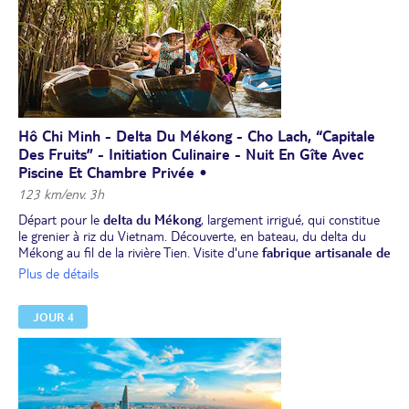
Hô Chi Minh - Delta Du Mékong - Cho Lach, “capitale
Des Fruits” - Initiation Culinaire - Nuit En Gîte Avec
Piscine Et Chambre Privée •
123 km/env. 3h
Départ pour le
delta du Mékong
, largement irrigué, qui constitue
le grenier à riz du Vietnam. Découverte, en bateau, du delta du
Mékong au fil de la rivière Tien. Visite d'une
fabrique artisanale de
bonbons à la noix de coco
et de production de miel, avec
Plus de détails
dégustation de fruits et de thé au miel.
Navigation en sampan à
rames
dans les canaux.
JOUR 4
Déjeuner de spécialités, au cours duquel vous goûterez au poisson
"oreille d’éléphant".
Route vers Cho Lach, un petit bourg calme et authentique de Ben
Tre, situé au cœur du delta du Mékong. Ce village de campagne
hors des chemins touristiques, où la nature prédomine, offre des
paysages verdoyants teinté de la couleur des fruits, lesquels lui