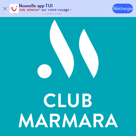
Hôtels & Clubs
Nouvelle
app TUI
Télécharger
30€ offerts*
sur votre
voyage !
avec le code :
HAPPYAPP