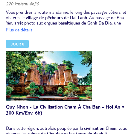
220 km/env. 4h30
Vous prendrez la route mandarine, le long des paysages côtiers, et
visiterez le
village de pêcheurs de Dai Lanh
. Au passage de Phu
Yen, arrêt photo aux
orgues basaltiques de Ganh Da Dia,
une
merveille naturelle unique du Vietnam.
Plus de détails
Déjeuner en cours de route.
Vous vous dirigerez vers Quy Nhon en traversant des étendues
JOUR 8
sauvages de sable immaculé et de formations calcaires.
Balade à
pied sur Eo Gio, un détroit spectaculaire avec des falaises
impressionnantes
et une vue magnifique sur la mer.
À Quy Nhon, première exploration de la ville permet d’admirer son
magnifique littoral, où une
plage dorée s’étire le long d’une mer
cristalline.
Dîner dégustation de "banh canh".
Nuit à l’hôtel à Quy Nhon.
Quy Nhon - La Civilisation Cham À Cha Ban - Hoi An •
300 Km/env. 6h)
Dans cette région, autrefois peuplée par la
civilisation Cham
, vous
visiterez les
ruines de Cha Ban et les tours de Banh It
.