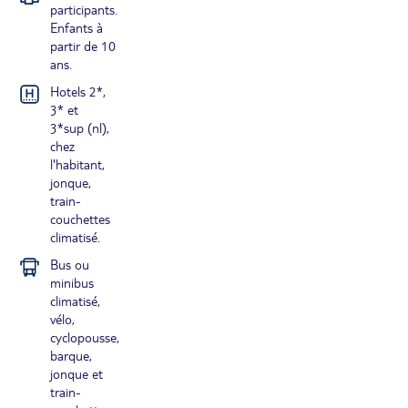
participants.
Enfants à
partir de 10
ans.
Hotels 2*,
3* et
3*sup (nl),
chez
l'habitant,
jonque,
train-
couchettes
climatisé.
Bus ou
minibus
climatisé,
vélo,
cyclopousse,
barque,
jonque et
train-