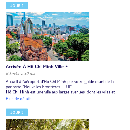
JOUR 2
Arrivée À Hô Chi Minh Ville •
8 km/env. 30 min
Accueil à l’aéroport d'Ho Chi Minh par votre guide muni de la
pancarte “Nouvelles Frontières - TUI”.
Hô Chi Minh
est une ville aux larges avenues, dont les villas et
bâtiments administratifs affichent un style tour à tour local ou
Plus de détails
colonial. Elle connaît une forte animation, notamment le long de
ses quais ou au sein de son marché central.Transfert au centre
JOUR 3
ville.
Visite du quartier
chinois Cholon et du marché Binh Tay
le matin.
Installation à l’hôtel.
Repas libres. Nuit à l'hôtel à Hô Chi Minh Ville.