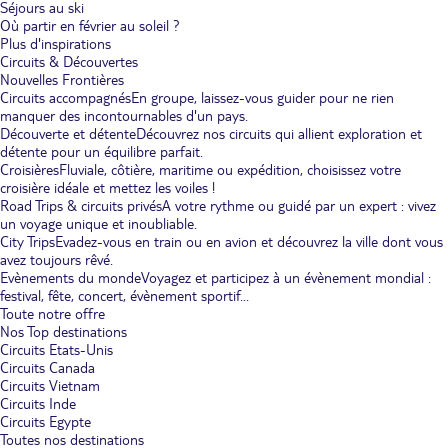
Séjours au ski
Où partir en février au soleil ?
Plus d'inspirations
Circuits & Découvertes
Nouvelles Frontières
Circuits accompagnés
En groupe, laissez-vous guider pour ne rien
manquer des incontournables d'un pays.
Découverte et détente
Découvrez nos circuits qui allient exploration et
détente pour un équilibre parfait.
Croisières
Fluviale, côtière, maritime ou expédition, choisissez votre
croisière idéale et mettez les voiles !
Road Trips & circuits privés
A votre rythme ou guidé par un expert : vivez
un voyage unique et inoubliable.
City Trips
Evadez-vous en train ou en avion et découvrez la ville dont vous
avez toujours rêvé.
Evènements du monde
Voyagez et participez à un évènement mondial :
festival, fête, concert, évènement sportif...
Toute notre offre
Nos Top destinations
Circuits Etats-Unis
Circuits Canada
Circuits Vietnam
Circuits Inde
Circuits Egypte
Toutes nos destinations