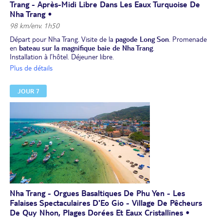
Trang - Après-Midi Libre Dans Les Eaux Turquoise De
Nha Trang •
98 km/env. 1h50
Départ pour Nha Trang. Visite de la
pagode Long Son
. Promenade
en
bateau sur la magnifique baie de Nha Trang
.
Installation à l’hôtel. Déjeuner libre.
L’après midi libre. Avec ses eaux turquoises, son sable clair et les
Plus de détails
îles paradisiaques qui la bordent, la cité balnéaire de Nha Trang est
réputée pour son magnifique bord de mer, l’un des plus beaux du
JOUR 7
Vietnam.
Dîner libre. Nuit à l’hôtel à Nha Trang.
Nha Trang - Orgues Basaltiques De Phu Yen - Les
Falaises Spectaculaires D'Eo Gio - Village De Pêcheurs
De Quy Nhon, Plages Dorées Et Eaux Cristallines •