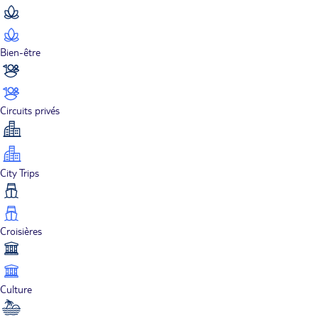
Bien-être
Circuits privés
City Trips
Croisières
Culture