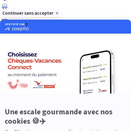
Luxe
Nature
Neige
Plongée
Premium