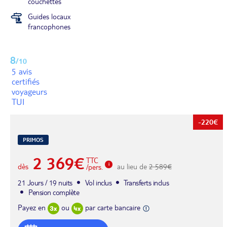
couchettes
Guides locaux
francophones
8
/10
5 avis
certifiés
voyageurs
TUI
-220€
PRIMOS
2 369€
TTC
dès
au lieu de
2 589€
/pers.
21 Jours / 19 nuits
Vol inclus
Transferts inclus
Pension complète
Payez en
ou
par carte bancaire