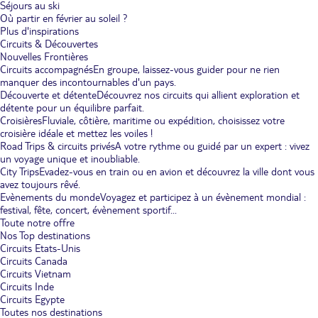
Séjours au ski
Où partir en février au soleil ?
Plus d'inspirations
Circuits & Découvertes
Nouvelles Frontières
Circuits accompagnés
En groupe, laissez-vous guider pour ne rien
manquer des incontournables d'un pays.
Découverte et détente
Découvrez nos circuits qui allient exploration et
détente pour un équilibre parfait.
Croisières
Fluviale, côtière, maritime ou expédition, choisissez votre
croisière idéale et mettez les voiles !
Road Trips & circuits privés
A votre rythme ou guidé par un expert : vivez
un voyage unique et inoubliable.
City Trips
Evadez-vous en train ou en avion et découvrez la ville dont vous
avez toujours rêvé.
Evènements du monde
Voyagez et participez à un évènement mondial :
festival, fête, concert, évènement sportif...
Toute notre offre
Nos Top destinations
Circuits Etats-Unis
Circuits Canada
Circuits Vietnam
Circuits Inde
Circuits Egypte
Toutes nos destinations