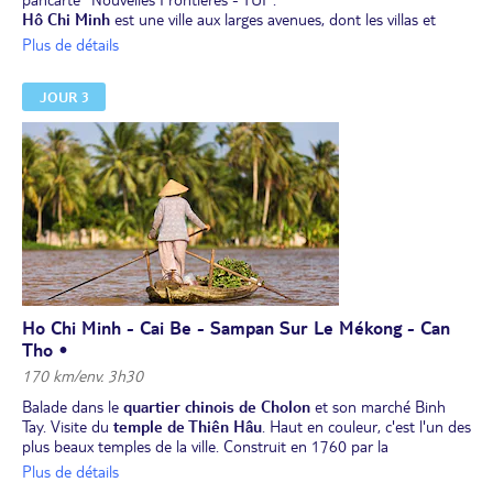
Hô Chi Minh
est une ville aux larges avenues, dont les villas et
bâtiments administratifs affichent un style tour à tour local ou
Plus de détails
colonial. Elle connaît une forte animation, notamment le long de
ses quais ou au sein de son marché central.
JOUR 3
Repas libres.
Nuit à l'hôtel à Hô Chi Minh ville.
Ho Chi Minh - Cai Be - Sampan Sur Le Mékong - Can
Tho •
170 km/env. 3h30
Balade dans le
quartier chinois de Cholon
et son marché Binh
Tay. Visite du
temple de Thiên Hâu
. Haut en couleur, c'est l'un des
plus beaux temples de la ville. Construit en 1760 par la
communauté chinoise, il est richement ornementé de céramiques
Plus de détails
et de statues.Départ pour le
delta du Mékong
, alliant végétation