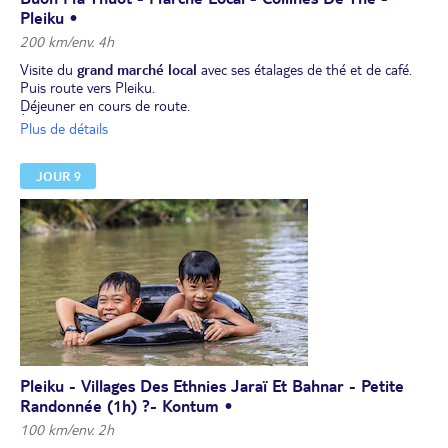
Pleiku •
200 km/env. 4h
Visite du
grand marché local
avec ses étalages de thé et de café.
Puis route vers Pleiku.
Déjeuner en cours de route.
À Pleiku, découverte de la province Gia Lai : des
grandes collines
Plus de détails
de thé
, une
chute d’eau
naturelle et la petite ville montagneuse
Pleiku.
JOUR 9
Dîner. Nuit à l’hôtel à Pleiku.
Pleiku - Villages Des Ethnies Jaraï Et Bahnar - Petite
Randonnée (1h) ?- Kontum •
100 km/env. 2h