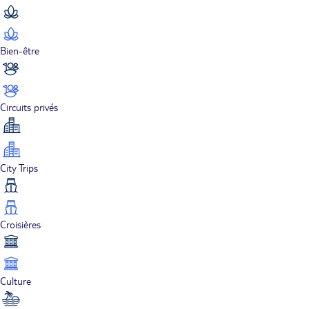
Bien-être
Circuits privés
City Trips
Croisières
Culture