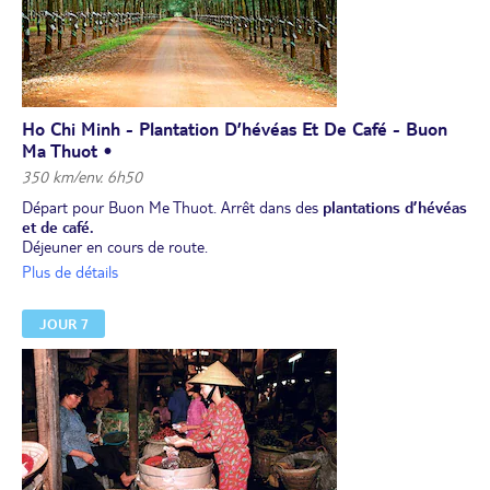
Ho Chi Minh - Plantation D’hévéas Et De Café - Buon
Ma Thuot •
350 km/env. 6h50
Départ pour Buon Me Thuot. Arrêt dans des
plantations d’hévéas
et de café.
Déjeuner en cours de route.
Visite du beau
village Ako Dhong des Ede
dont l'architecture des
Plus de détails
maison est unique. Les maisons longues sur pilotis, construites en
bois et en bambou, sont emblématiques de la culture matriarcale
JOUR 7
des Ede. Les habitants vivent principalement de la culture du café,
de la fabrication de produits artisanaux et de la production de vin
traditionnel. Vous pourrez également découvrir la culture des
gongs.
Dîner. Nuit à l’hôtel à Buon Ma Thuot.