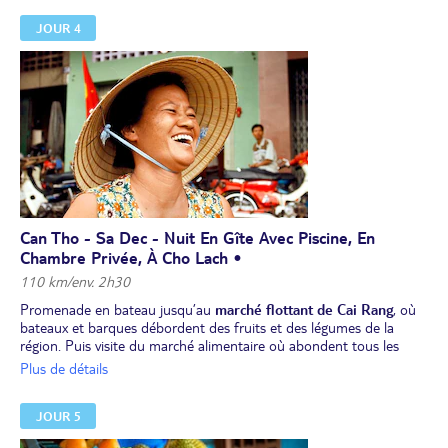
luxuriante et labyrinthes de cours d’eau. Découverte du delta en
JOUR 4
bateau traditionnel
et visite
d’ateliers artisanaux
. Navigation sur
le Mékong parmi les petits îlots environnants. Dégustation de
fruits.
Déjeuner de spécialités, à l’occasion duquel vous goûterez au
poisson appelé "oreilles d’éléphant".
Embarquement à bord d’un
sampan sur les arroyos
. Poursuite
jusqu’à Can Tho, la ville la plus importante du delta du Mékong.
Dîner. Nuit à l’hôtel à Can Tho.
Can Tho - Sa Dec - Nuit En Gîte Avec Piscine, En
Chambre Privée, À Cho Lach •
110 km/env. 2h30
Promenade en bateau jusqu’au
marché flottant de Cai Rang
, où
bateaux et barques débordent des fruits et des légumes de la
région. Puis visite du marché alimentaire où abondent tous les
produits agricoles du Mékong : poissons, crevettes, légumes, fruits,
Plus de détails
épices…
Déjeuner.
JOUR 5
Route vers
Sa Dec
, la ville où
Marguerite Duras
a passé son
adolescence. Arrêt photos à l'école primaire dont sa mère était