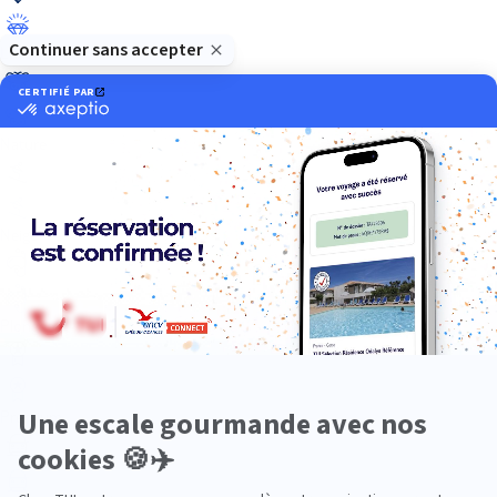
Luxe
Nature
Neige
Plongée
Premium