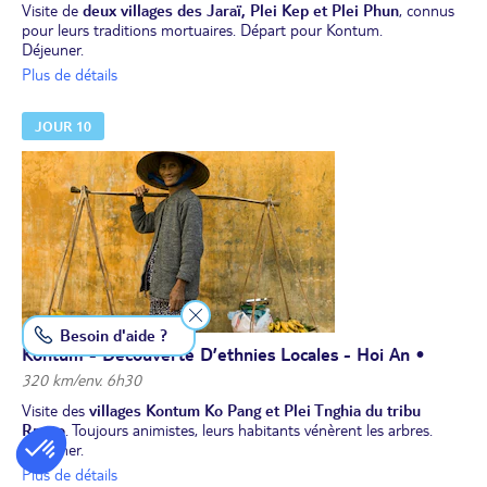
Visite de
deux villages des Jaraï, Plei Kep et Plei Phun
, connus
pour leurs traditions mortuaires. Départ pour Kontum.
Déjeuner.
Petite randonnée
(environ 1h) pour découvrir les villages Konkotu
Plus de détails
et Konjori, à la rencontre des Bahnar, dont vous admirerez les
splendides maisons communales.
JOUR 10
Dîner. Nuit à l’hôtel à Kontum.
Besoin d'aide ?
Kontum - Découverte D’ethnies Locales - Hoi An •
320 km/env. 6h30
Visite des
villages Kontum Ko Pang et Plei Tnghia du tribu
Rngao
. Toujours animistes, leurs habitants vénèrent les arbres.
Déjeuner.
Route pour Hoi An. En cours de route, arrêt dans un village à la
Plus de détails