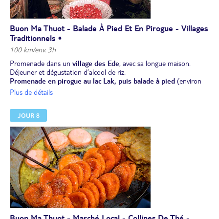
Buon Ma Thuot - Balade À Pied Et En Pirogue - Villages
Traditionnels •
100 km/env. 3h
Promenade dans un
village des Ede
, avec sa longue maison.
Déjeuner et dégustation d’alcool de riz.
Promenade en pirogue au lac Lak, puis balade à pied
(environ
30 min) dans le village Mnong de Mleng. Découverte des maisons
Plus de détails
traditionnelles locales, en forme de bateaux.
Dîner. Nuit à l’hôtel à Buon Ma Thuot.
JOUR 8
Buon Ma Thuot - Marché Local - Collines De Thé -