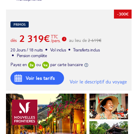
-300€
PRIMOS
2 319€
TTC
dès
au lieu de
2 619€
/pers.
20 Jours / 18 nuits
Vol inclus
Transferts inclus
Pension complète
Payez en
ou
par carte bancaire
Voir les tarifs
Voir le descriptif du voyage