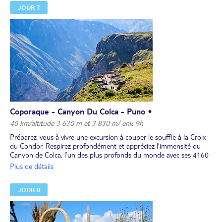
JOUR 7
dans cette région varie de 3 630 m à 3 830 m).
Dîner et nuit chez l’habitant, à 3 818 m d'altitude.
Coporaque - Canyon Du Colca - Puno •
40 km/altitude 3 630 m et 3 830 m/ env. 9h
Préparez-vous à vivre une excursion à couper le souffle à la Croix
du Condor. Respirez profondément et appréciez l’immensité du
Canyon de Colca, l’un des plus profonds du monde avec ses 4160
m, deux fois plus haut que le Grand Canyon. Le clou de cette
Plus de détails
expérience est le spectacle naturel des condors volant au-dessus
du canyon. Admirez le survol de ces élégants rapaces qui
JOUR 8
patrouillent avec une discipline militaire.
Déjeuner pique-nique en cours de route. Poursuite vers la ville de
Puno, au bord du lac Titicaca
.
Dîner et nuit à votre hôtel, à 3 830 m d’altitude.