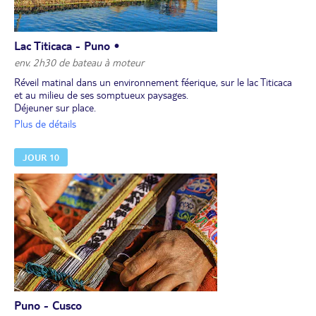
Lac Titicaca - Puno •
env. 2h30 de bateau à moteur
Réveil matinal dans un environnement féerique, sur le lac Titicaca
et au milieu de ses somptueux paysages.
Déjeuner sur place.
Embarquement et retour à Puno. Temps libre pour flâner dans la
Plus de détails
ville.
Dîner et nuit à votre hôtel.
JOUR 10
Puno - Cusco