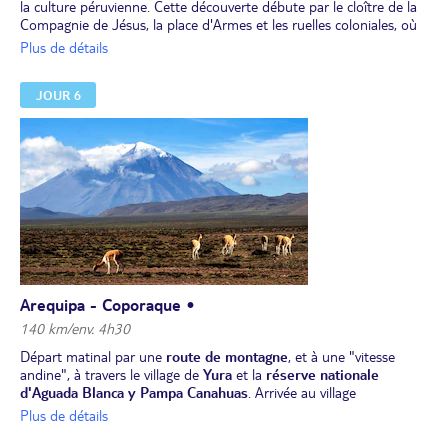
la culture péruvienne. Cette découverte débute par le cloître de la
Compagnie de Jésus, la place d'Armes et les ruelles coloniales, où
vous pourrez admirer des demeures ayant conservé toute leur
Plus de détails
splendeur. Vous visiterez également le plus beau témoignage de
l'architecture espagnole,
le couvent de Santa Catalina
, fondé en
JOUR 6
1580, où les jeunes filles de bonne famille entraient pour ne plus
jamais en sortir... Vous pourrez apprécier ses cloîtres, ses rues et
ses places pittoresques, qui sont restés intacts au fil des siècles.
Une vraie ville dans la ville.
Déjeuner.
Temps libre pour profiter d'Arequipa.
Dîner et nuit à l’hôtel.
Arequipa - Coporaque •
140 km/env. 4h30
Départ matinal par une
route de montagne
, et à une "vitesse
andine", à travers le village de
Yura
et la
réserve nationale
d'Aguada Blanca y Pampa Canahuas
. Arrivée au village
de
Coporaque
.
Déjeuner avec les villageois.
Plus de détails
L’après-midi, participation aux activités de la communauté ou en
option, détente aux sources thermales de La Calera. (L’altitude