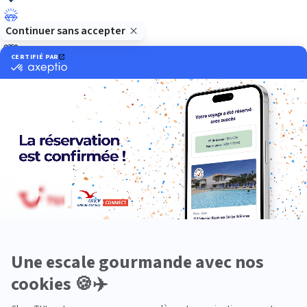
Luxe
Nature
Neige
Plongée
Premium