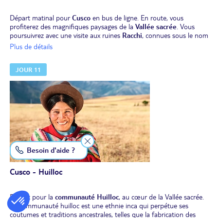
Départ matinal pour
Cusco
en bus de ligne. En route, vous
profiterez des magnifiques paysages de la
Vallée sacrée
. Vous
poursuivrez avec une visite aux ruines
Racchi
, connues sous le nom
du "temple du dieu Wiracocha”.
Plus de détails
Déjeuner en route.
Arrivée à
Cusco
et temps libre jusqu’au dîner.
JOUR 11
Nuit à Cusco.
Besoin d'aide ?
Cusco - Huilloc
Départ pour la
communauté Huilloc
, au cœur de la Vallée sacrée.
La communauté huilloc est une ethnie inca qui perpétue ses
coutumes et traditions ancestrales, telles que la fabrication des