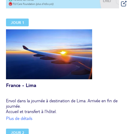
JOUR 1
France - Lima
Envol dans la journée à destination de Lima. Arrivée en fin de
journée.
Accueil et transfert à l’hôtel.
Dîner et installation pour 2 nuits dans votre hôtel.
Plus de détails
Option FLEX
JOUR 2
Si vous ne voyagez pas avec les vols du groupe, (vols choix FLEX),