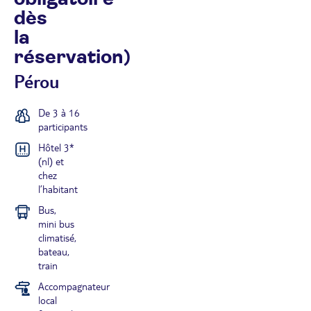
dès
la
réservation)
Pérou
De 3 à 16
participants
Hôtel 3*
(nl) et
chez
l’habitant
Bus,
mini bus
climatisé,
bateau,
train
Accompagnateur
local