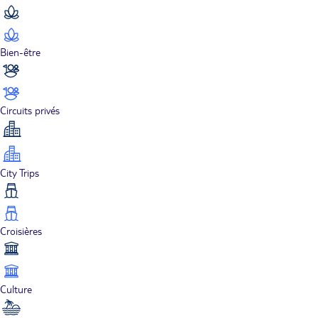
Bien-être
Circuits privés
City Trips
Croisières
Culture