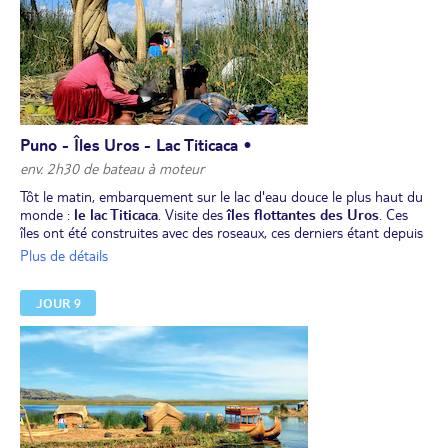
Puno - Îles Uros - Lac Titicaca •
env. 2h30 de bateau à moteur
Tôt le matin, embarquement sur le lac d'eau douce le plus haut du
monde :
le lac Titicaca
. Visite des
îles flottantes des Uros
. Ces
îles ont été construites avec des roseaux, ces derniers étant depuis
longtemps le matériau utilisé pour les habitations et les
Plus de détails
embarcations.
Déjeuner sur place.
JOUR 9
Découverte du village et des activités de ses habitants
.
Dîner et nuit chez l’habitant.