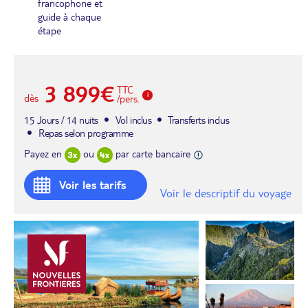
francophone et
guide à chaque
étape
3 899€
TTC
dès
/pers.
15 Jours / 14 nuits
Vol inclus
Transferts inclus
Repas selon programme
Payez en
ou
par carte bancaire
Voir les tarifs
Voir le descriptif du voyage