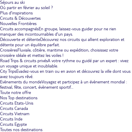
Séjours au ski
Où partir en février au soleil ?
Plus d'inspirations
Circuits & Découvertes
Nouvelles Frontières
Circuits accompagnés
En groupe, laissez-vous guider pour ne rien
manquer des incontournables d'un pays.
Découverte et détente
Découvrez nos circuits qui allient exploration et
détente pour un équilibre parfait.
Croisières
Fluviale, côtière, maritime ou expédition, choisissez votre
croisière idéale et mettez les voiles !
Road Trips & circuits privés
A votre rythme ou guidé par un expert : vivez
un voyage unique et inoubliable.
City Trips
Evadez-vous en train ou en avion et découvrez la ville dont vous
avez toujours rêvé.
Evènements du monde
Voyagez et participez à un évènement mondial :
festival, fête, concert, évènement sportif...
Toute notre offre
Nos Top destinations
Circuits Etats-Unis
Circuits Canada
Circuits Vietnam
Circuits Inde
Circuits Egypte
Toutes nos destinations