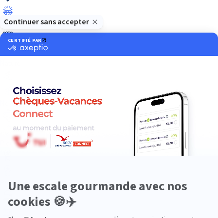
Luxe
Nature
Neige
Plongée
Premium