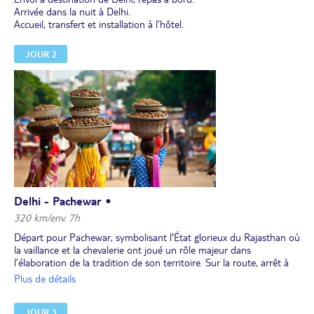
Arrivée dans la nuit à Delhi.
Accueil, transfert et installation à l’hôtel.
JOUR 2
Delhi - Pachewar •
320 km/env. 7h
Départ pour Pachewar, symbolisant l'État glorieux du Rajasthan où
la vaillance et la chevalerie ont joué un rôle majeur dans
l’élaboration de la tradition de son territoire. Sur la route, arrêt à
Manoharpur, balade dans le village et passage dans le marché local.
Plus de détails
Déjeuner traditionnel dans une ferme, où vous profiterez ensuite
d'une petite balade à la découverte des cultures agricoles du
JOUR 3
moment.