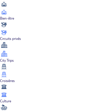
Bien-être
Circuits privés
City Trips
Croisières
Culture