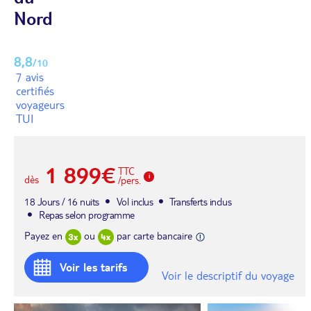
Nord
8,8
/10
7 avis
certifiés
voyageurs
TUI
1 899€
TTC
dès
/pers.
18 Jours / 16 nuits
Vol inclus
Transferts inclus
Repas selon programme
Payez en
ou
par carte bancaire
Voir les tarifs
Voir le descriptif du voyage