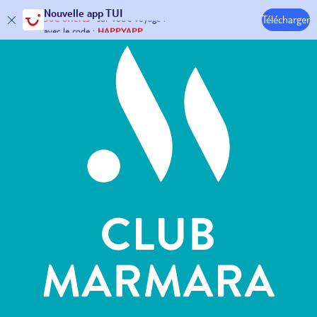
Hôtels & Clubs
Nouvelle
app TUI
Télécharger
30€ offerts*
sur votre
voyage !
avec le code :
HAPPYAPP