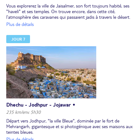
Vous explorerez la ville de Jaisalmer, son fort toujours habité, ses
"haveli" et ses temples. On trouve encore, dans cette cité,
l’atmosphère des caravanes qui passaient jadis à travers le désert.
Ses ruelles animées où se côtoient hommes, vaches et chèvres
Plus de détails
enchantent les photographes. Les temples jaïns et les maisons de
maître ("haveli") témoignent de la richesse de l’architecture du
JOUR 7
Rajasthan à l’époque moghole.
Déjeuner en cours de visite.
Route vers Dechu.
Installation au resort. Départ pour une balade dans le désert en
4x4 au coucher du soleil et arrêt pour découvrir une maison.
Dîner accompagné de danses traditionnelles. Nuit.
Dhechu - Jodhpur - Jojawar •
235 km/env. 5h30
Départ vers Jodhpur, "la ville Bleue", dominée par le fort de
Mehrangarh, gigantesque et si photogénique avec ses maisons aux
teintes bleues.
Déjeuner en cours de route.
Plus de détails