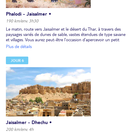
Phalodi - Jaisalmer •
190 km/env. 3h30
Le matin, route vers Jaisalmer et le désert du Thar, à travers des
paysages variés de dunes de sable, vastes étendues de type savane
et villages. Vous aurez peut-être l’occasion d’apercevoir un petit
troupeau d’antilopes cherchant leur maigre nourriture.
Plus de détails
Arrêt à Pokaran pour visiter son fort et y déjeuner.
Poursuite de votre itinéraire en direction de Jaisalmer.
JOUR 6
Dîner, puis installation et nuit à l’hôtel.
Jaisalmer - Dhechu •
200 km/env. 4h