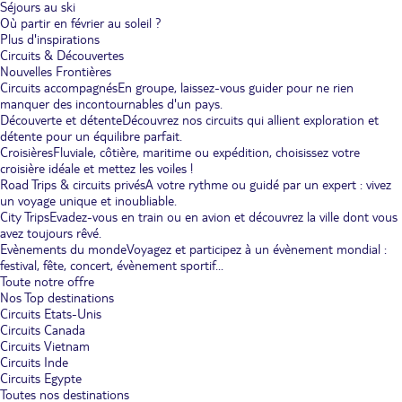
Séjours au ski
Où partir en février au soleil ?
Plus d'inspirations
Circuits & Découvertes
Nouvelles Frontières
Circuits accompagnés
En groupe, laissez-vous guider pour ne rien
manquer des incontournables d'un pays.
Découverte et détente
Découvrez nos circuits qui allient exploration et
détente pour un équilibre parfait.
Croisières
Fluviale, côtière, maritime ou expédition, choisissez votre
croisière idéale et mettez les voiles !
Road Trips & circuits privés
A votre rythme ou guidé par un expert : vivez
un voyage unique et inoubliable.
City Trips
Evadez-vous en train ou en avion et découvrez la ville dont vous
avez toujours rêvé.
Evènements du monde
Voyagez et participez à un évènement mondial :
festival, fête, concert, évènement sportif...
Toute notre offre
Nos Top destinations
Circuits Etats-Unis
Circuits Canada
Circuits Vietnam
Circuits Inde
Circuits Egypte
Toutes nos destinations