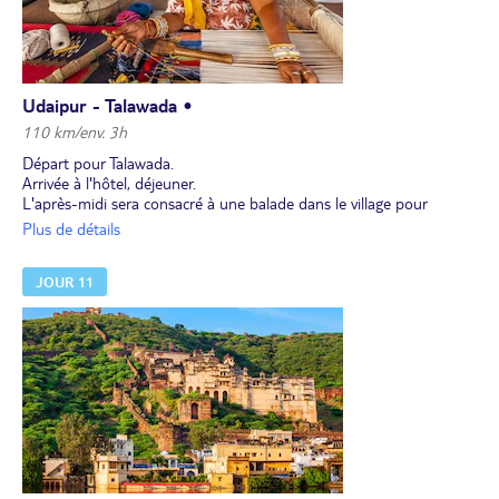
Udaipur - Talawada •
110 km/env. 3h
Départ pour Talawada.
Arrivée à l'hôtel, déjeuner.
L'après-midi sera consacré à une balade dans le village pour
observer la vie des villageois et le travail des artisans locaux. En fin
Plus de détails
de journée, départ en 4 x 4 et visite des villages aux alentours.
Dans cette région se trouvent notamment les tribus des Garasiya,
JOUR 11
vivant en communauté, et les Bhîl, autre groupe tribal.
Arrêt pour profiter du coucher de soleil, puis retour à l'hôtel.
Dîner. Nuit à l'hôtel.