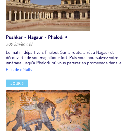
Pushkar - Nagaur - Phalodi •
300 km/env. 6h
Le matin, départ vers Phalodi. Sur la route, arrêt à Nagaur et
découverte de son magnifique fort. Puis vous poursuivrez votre
itinéraire jusqu'à Phalodi, où vous partirez en promenade dans le
marché coloré local, connu pour ses bracelets et ses mojaris
Plus de détails
(chaussures traditionnelles). Vous passerez également par
l'ancienne ruelle de Phalodi, bordée de bâtiments anciens à
JOUR 5
l'architecture rajput. Visite du temple hindou et jaïn de la ville.
Selon la saison, découverte du sanctuaire aux oiseaux de Khichan,
une réserve ornithologique où les grues se rassemblent d'octobre à
mars.
Déjeuner et dîner inclus.
Nuit à l'hôtel.