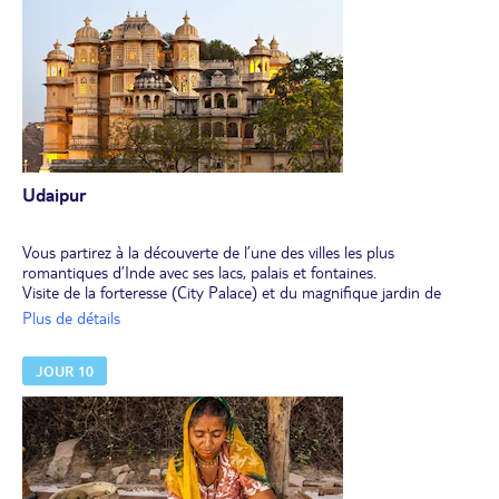
Départ pour une balade en 4X4 pour découvrir les villages de la
communauté Rabari (environ 1h30).
Reprise de la route vers Udaipur.
À l'arrivée, installation pour 2 nuits en maison d’hôtes. Dîner.
Udaipur
Vous partirez à la découverte de l’une des villes les plus
romantiques d’Inde avec ses lacs, palais et fontaines.
Visite de la forteresse (City Palace) et du magnifique jardin de
Sahelion Ki Bari. Vous découvrirez également le temple Jagdish,
Plus de détails
dédié à Vishnu, il est considéré comme le plus grand temple de la
ville.
JOUR 10
Puis, en option, promenade en bateau sur le lac de Pichola.
Déjeuner en cours de visite.
Au dîner, démonstration de cuisine et dîner.