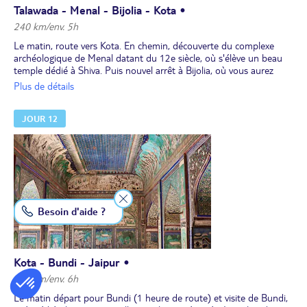
Talawada - Menal - Bijolia - Kota •
240 km/env. 5h
Le matin, route vers Kota. En chemin, découverte du complexe
archéologique de Menal datant du 12e siècle, où s'élève un beau
temple dédié à Shiva. Puis nouvel arrêt à Bijolia, où vous aurez
l'occasion d'apprécier l'élégante architecture de trois temples
Plus de détails
anciens du nord de l'Inde, eux aussi érigés au 12e siècle.
Poursuite vers Kota, à l'arrivée, déjeuner à l'hôtel.
JOUR 12
En fin de journée, promenade le long de la rive de la rivière
Chambal. Découvrez les ghats et assistez à un spectacle son et
lumière.
Dîner et nuit.
Besoin d'aide ?
Kota - Bundi - Jaipur •
240 km/env. 6h
Le matin départ pour Bundi (1 heure de route) et visite de Bundi,