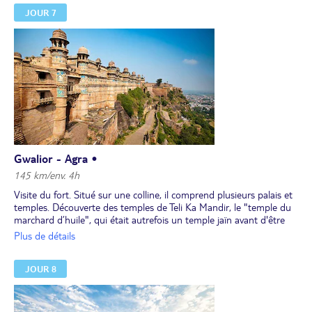
capitale de la dynastie Bundela et de ses temples. Puis vous
JOUR 7
prendrez la route en direction de Gwalior.
A l'arrivée, installation, dîner et nuit à l'hôtel.
Gwalior - Agra •
145 km/env. 4h
Visite du fort. Situé sur une colline, il comprend plusieurs palais et
temples. Découverte des temples de Teli Ka Mandir, le "temple du
marchard d’huile", qui était autrefois un temple jaïn avant d'être
dédié à Vishnu puis à Shiva, du temple de Sas-Bahu, et de grottes
Plus de détails
jaîns sculptées dans la roche. Départ pour Agra.
Déjeuner sur la route.
JOUR 8
À l’arrivée, dîner, transfert et nuit à l’hôtel.