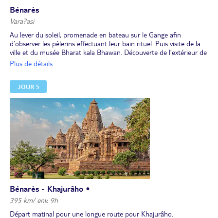
Bénarès
Vara?asi
Au lever du soleil, promenade en bateau sur le Gange afin
d’observer les pèlerins effectuant leur bain rituel. Puis visite de la
ville et du musée Bharat kala Bhawan. Découverte de l’extérieur de
la Banaras Hindu University, consacrée à l’étude du sanscrit.
Plus de détails
Au déjeuner, dégustation d'un thali végétarien.
Visite de Sarnath, la ville du premier prêche du Bouddha. Le soir,
JOUR 5
découverte d'un centre de tissage de soie pour assister à la
fabrication de saris, passage par le bazar dont une partie à bord
d'un rickshaw . Ensuite, cérémonie religieuse de l’Aarti, qui se
déroule quotidiennement à la tombée du jour sur les ghâts de
Vârânasî.
Dîner et nuit à l’hôtel.
Bénarès - Khajurâho •
395 km/ env. 9h
Départ matinal pour une longue route pour Khajurâho.