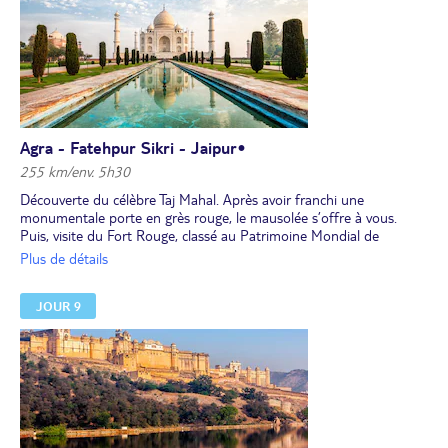
Agra - Fatehpur Sikri - Jaipur•
255 km/env. 5h30
Découverte du célèbre Taj Mahal. Après avoir franchi une
monumentale porte en grès rouge, le mausolée s’offre à vous.
Puis, visite du Fort Rouge, classé au Patrimoine Mondial de
l’UNESCO. Ensuite, route pour Jaipur. Arrêt à Fatehpur-Sikri,
Plus de détails
antique capitale éphémère de l’empire moghol, et visite du
tombeau de Salim Chishti.
JOUR 9
Déjeuner en cours de route.
Arrivée à Jaipur, vous assisterez à une cérémonie de l'arti au
temple Govind Dev ji.
Installation pour 2 nuits à l'hôtel, dîner et nuit.