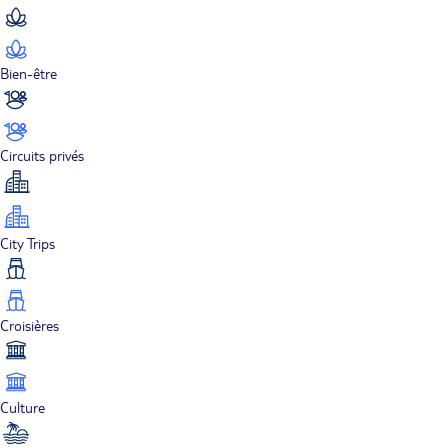
Bien-être
Circuits privés
City Trips
Croisières
Culture