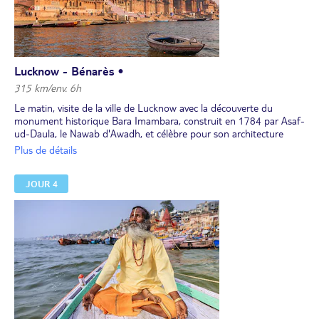
Lucknow - Bénarès •
315 km/env. 6h
Le matin, visite de la ville de Lucknow avec la découverte du
monument historique Bara Imambara, construit en 1784 par Asaf-
ud-Daula, le Nawab d'Awadh, et célèbre pour son architecture
indo-islamique et son labyrinthe Bhool Bhulaiya, un réseau
Plus de détails
complexe de couloirs et de portes. Passage par le Rumi darwaza,
porte emblématique au coeur de la ville et le Martinière College,
JOUR 4
établissement d'enseignement à l'architecture mêlant les styles
néo-classique et baroque.
Au déjeuner, dégustation d'un biryani, spécialité culinaire de la ville.
Départ pour Vara?asi, l’une des plus anciennes villes sacrées du
monde.
A l'arrivée, installation, dîner et nuit à l'hôtel.