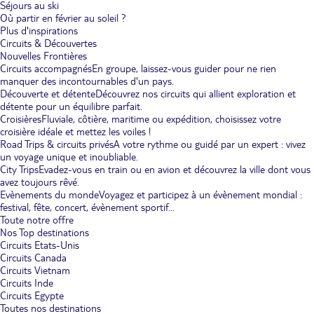
Séjours au ski
Où partir en février au soleil ?
Plus d'inspirations
Circuits & Découvertes
Nouvelles Frontières
Circuits accompagnés
En groupe, laissez-vous guider pour ne rien
manquer des incontournables d'un pays.
Découverte et détente
Découvrez nos circuits qui allient exploration et
détente pour un équilibre parfait.
Croisières
Fluviale, côtière, maritime ou expédition, choisissez votre
croisière idéale et mettez les voiles !
Road Trips & circuits privés
A votre rythme ou guidé par un expert : vivez
un voyage unique et inoubliable.
City Trips
Evadez-vous en train ou en avion et découvrez la ville dont vous
avez toujours rêvé.
Evènements du monde
Voyagez et participez à un évènement mondial :
festival, fête, concert, évènement sportif...
Toute notre offre
Nos Top destinations
Circuits Etats-Unis
Circuits Canada
Circuits Vietnam
Circuits Inde
Circuits Egypte
Toutes nos destinations