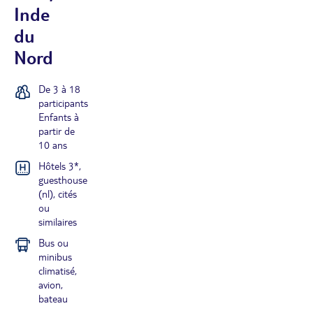
Inde
du
Nord
De 3 à 18
participants
Enfants à
partir de
10 ans
Hôtels 3*,
guesthouse
(nl), cités
ou
similaires
Bus ou
minibus
climatisé,
avion,
bateau