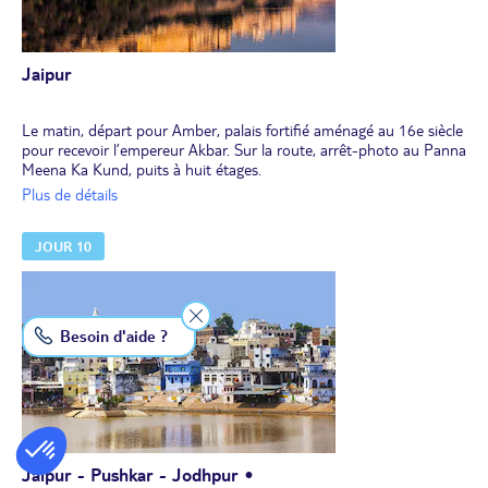
Jaipur
Le matin, départ pour Amber, palais fortifié aménagé au 16e siècle
pour recevoir l’empereur Akbar. Sur la route, arrêt-photo au Panna
Meena Ka Kund, puits à huit étages.
Montée au fort et visite des édifices princiers.
Plus de détails
Au déjeuner, démonstation chez une famille indienne et
dégustation du "jeera aloo".
JOUR 10
Découverte de la ville : le City Palace, le palais du maharajah,
passage devant le Hawa Mahal, "palais des vents" et découverte de
l’observatoire Jantar Mantar en plein air, aux étonnants
instruments astronomiques.
Le soir, séance de cinéma Bollywood au Raj Mandir.
Besoin d'aide ?
Dîner accompagné de danses indiennes, nuit à l'hôtel.
Jaipur - Pushkar - Jodhpur •