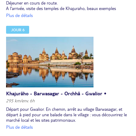
Déjeuner en cours de route.
A l'arrivée, visite des temples de Khajuraho, beaux exemples
d’architecture indo-aryenne, classés au Patrimoine Mondial de
Plus de détails
l’UNESCO et connus pour leurs sculptures érotiques.
Transfert à l'hôtel, installation, dîner et nuit.
JOUR 6
Khajurâho - Barwasagar - Orchhâ - Gwalior •
295 km/env. 6h
Départ pour Gwalior. En chemin, arrêt au village Barwasagar, et
départ à pied pour une balade dans le village : vous découvrirez le
marché local et les sites patrimoniaux.
Déjeuner dans une famille du village.
Plus de détails
Poursuite de votre itinéraire en direction d'Orchhâ, ancienne