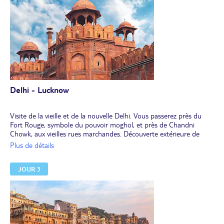
Delhi - Lucknow
Visite de la vieille et de la nouvelle Delhi. Vous passerez près du
Fort Rouge, symbole du pouvoir moghol, et près de Chandni
Chowk, aux vieilles rues marchandes. Découverte extérieure de
Jama Masjid, plus grande mosquée de l’Inde. Au retour, visite de
Plus de détails
Raj Ghat, mémorial du Mahatma Gandhi. Vous passerez devant les
bâtiments gouvernementaux, le palais présidentiel et le monument
JOUR 3
aux morts de l’India Gate en empruntant l’avenue Rajpath, enclave
diplomatique.
Déjeuner libre en cours de visite.
L'après-midi, transfert à la gare et départ en train en classe Chair
pour Lucknow.
A l'arrivée, transfert et installation à l'hôtel. Dîner et nuit.