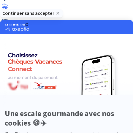
Luxe
Nature
Neige
Plongée
Premium