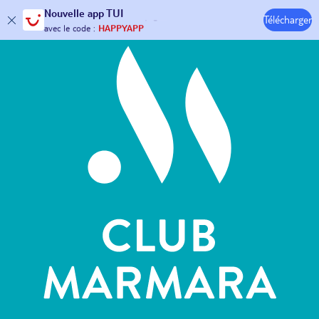
Hôtels & Clubs
Nouvelle
app TUI
Télécharger
30€ offerts*
sur votre
voyage !
avec le code :
HAPPYAPP