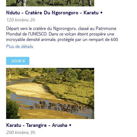
Ndutu - Cratère Du Ngorongoro - Karatu •
120 km/env. 2h
Départ vers le cratère du Ngorongoro, classé au Patrimoine
Mondial de l'UNESCO. Dans ce volcan éteint prospère une
incroyable densité animale, protégée par un rempart de 600
mètres de haut. Lors de la descente, vous serez émerveillés par le
Plus de détails
spectacle qui s’offre à vous. Les animaux vivant au cœur de la
caldeira se comptent par milliers, y compris de rares rhinocéros.
JOUR 8
Déjeuner pique-nique au cœur du cratère.
Plus de 500 espèces d'oiseaux, résidents et migrateurs, sont
observés dans le cratère. Le lac Magadi, aux eaux saumâtres, est
souvent fréquenté par les flamants roses. Les hippopotames se
prélassent dans les étangs d'eau douce alors que les buffles se
prennent des bains de boue.
En fin d’après-midi, départ vers votre hébergement. Installation au
lodge.
Dîner et nuit.
Karatu - Tarangire - Arusha •
200 km/env. 3h