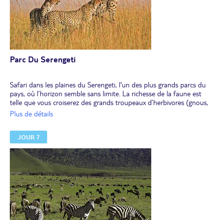
Parc Du Serengeti
Safari dans les plaines du Serengeti, l'un des plus grands parcs du
pays, où l’horizon semble sans limite. La richesse de la faune est
telle que vous croiserez des grands troupeaux d’herbivores (gnous,
zèbres, antilopes, impalas, etc.) et observerez de nombreux
Plus de détails
animaux (éléphants, girafes, autruches, etc.) ainsi que d'autres
grands oiseaux et rapaces (serpentaires, grues cendrées).
JOUR 7
Déjeuner pique-nique au cours du safari.
Nouveau safari en fin d’après-midi, moment de prédilection des
grands fauves (lions, guépards, léopards) et des hyènes pour
parcourir ces vastes paysages et se poster sur les hauteurs à la
recherche de leurs futures proies. Dîner et nuit dans la région de
Ndutu( tente safari).