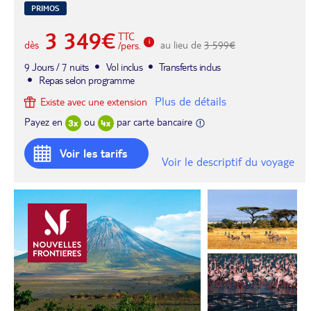
PRIMOS
3 349€
TTC
dès
au lieu de
3 599€
/pers.
9 Jours / 7 nuits
Vol inclus
Transferts inclus
Repas selon programme
Plus de détails
Existe avec une extension
Payez en
ou
par carte bancaire
Voir les tarifs
Voir le descriptif du voyage