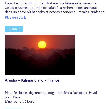
Départ en direction du Parc National de Tarangire à travers de
vastes paysages. Journée de safari à la recherche des animaux
dans un décor où baobabs et acacias abondent : impalas, girafes et
éléphants sont ici particulièrement nombreux et le parc abrite
Plus de détails
d’autres espèces plus rares comme le gérénuk, ou "gazelle girafe",
les koudous ou les oryx beïsa. Le Parc National de Tarangire
JOUR 9
possède la plus forte concentration de baobabs au monde qui
ponctuent le paysage. Les éléphants, très nombreux, entaillent
l'écorce de ces arbres mythiques pour se désaltérer.
Déjeuner pique-nique.
En fin de journée, départ pour Arusha. Installation au lodge.
Dîner et nuit.
Arusha - Kilimandjaro - France
Matinée libre et déjeuner au lodge.Transfert à l’aéroport. Envol
pour Paris.
Dîner et nuit à bord.