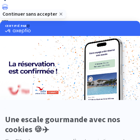
Luxe
Nature
Neige
Plongée
Premium