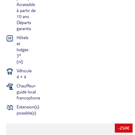
Accessible
à partir de
10 ans
Départs
garantis
Hôtels
et
lodges
3*
(nl)
Véhicule
4 × 4
Chauffeur-
guide local
francophone
Extension(s)
possible(s)
-250€