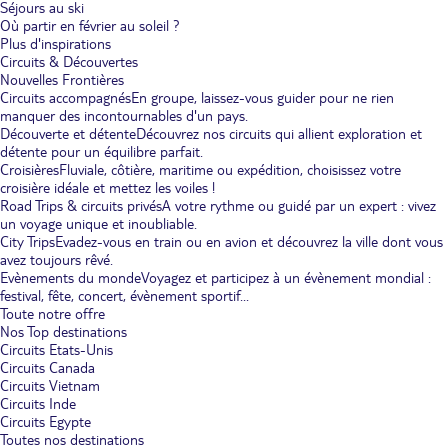
Séjours au ski
Où partir en février au soleil ?
Plus d'inspirations
Circuits & Découvertes
Nouvelles Frontières
Circuits accompagnés
En groupe, laissez-vous guider pour ne rien
manquer des incontournables d'un pays.
Découverte et détente
Découvrez nos circuits qui allient exploration et
détente pour un équilibre parfait.
Croisières
Fluviale, côtière, maritime ou expédition, choisissez votre
croisière idéale et mettez les voiles !
Road Trips & circuits privés
A votre rythme ou guidé par un expert : vivez
un voyage unique et inoubliable.
City Trips
Evadez-vous en train ou en avion et découvrez la ville dont vous
avez toujours rêvé.
Evènements du monde
Voyagez et participez à un évènement mondial :
festival, fête, concert, évènement sportif...
Toute notre offre
Nos Top destinations
Circuits Etats-Unis
Circuits Canada
Circuits Vietnam
Circuits Inde
Circuits Egypte
Toutes nos destinations