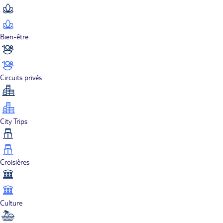
Bien-être
Circuits privés
City Trips
Croisières
Culture