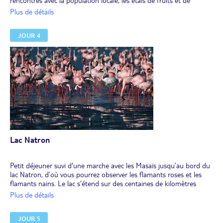
rencontres avec la population locale, les étals de fruits et de
légumes et l’artisanat local. Visite d’un atelier de peinture et de
Plus de détails
sculpture, et rencontre avec les artistes.
Déjeuner traditionnel africain.
JOUR 4
Poursuite vers le lac Natron. Arrivée en fin de journée et
installation, pour 2 nuits, dans votre camp situé face au mont
Lengai, la montagne sacrée des Masaïs.
Dîner et nuit au lodge ( tente safari).
Lac Natron
Petit déjeuner suvi d'une marche avec les Masaïs jusqu’au bord du
lac Natron, d’où vous pourrez observer les flamants roses et les
flamants nains. Le lac s’étend sur des centaines de kilomètres
carrés et offre des paysages étonnants aux couleurs changeantes.
Plus de détails
Déjeuner.
Poursuite de votre balade jusqu’aux cascades d’Engare Sero, qui
JOUR 5
jaillissent au fond d’une gorge (prévoir une paire de chaussures