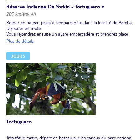
Réserve Indienne De Yorkín - Tortuguero •
205 km/env. 4h
Retour en bateau jusqu’à l’embarcadère dans la localité de Bambu.
Déjeuner en route.
Vous rejoindrez ensuite un autre embarcadère et prendrez place
sur un bateau à moteur qui vous mènera à travers les canaux de
Plus de détails
Tortuguero, en profitant de la faune et de la flore caribéennes
jusqu'au lodge.
JOUR 5
Dîner et installation pour 2 nuits Lodge.
Tortuguero
Très tôt le matin, départ en bateau sur les canaux du parc national