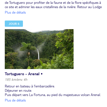
de Tortuguero pour profiter de la faune et de la flore spécifiques à
ce site et admirer les eaux cristallines de la rivière. Retour au Lodge
pour le petit-déjeuner. Promenez-vous sur les sentiers naturels du
Plus de détails
Lodge pour admirer la flore et la faune avec votre guide afin
d’observer les singes et les différents oiseaux.
JOUR 6
Déjeuner au lodge.
Ensuite, vous visiterez la petite plage, le musée et le village de
Tortuguero. Vous pourrez vous promener dans les rues animées
aux influences afro-caribéennes.
Dîner.
Nuit au lodge.
Tortuguero - Arenal •
185 km/env. 4h
Retour en bateau à l'embarcadère.
Déjeuner en route.
Puis départ vers La Fortuna, au pied du majestueux volcan Arenal.
Bien que ce dernier semble endormi depuis quelques années, c'est
Plus de détails
l’un des cinq volcans les plus actifs du pays. Si le temps le permet,