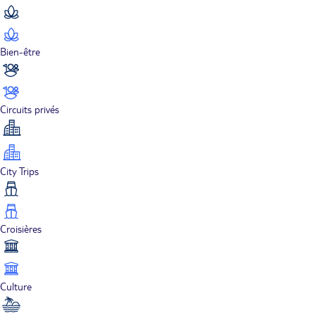
Bien-être
Circuits privés
City Trips
Croisières
Culture