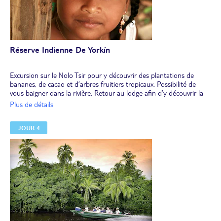
Réserve Indienne De Yorkín
Excursion sur le Nolo Tsir pour y découvrir des plantations de
bananes, de cacao et d’arbres fruitiers tropicaux. Possibilité de
vous baigner dans la rivière. Retour au lodge afin d’y découvrir la
façon dont est tissé le chaume servant pour les toits. La majorité
Plus de détails
des maisons des Bribri, qui sont en train de sauvegarder cette
coutume, ont des toits de chaume traditionnels. Vous serez initiés
JOUR 4
par leurs soins à l’artisanat local, comme la taille de gourdes ornées
de dessins complexes et la fabrication d’un panier ou d’une boîte à
bijoux réalisés à partir de "senco", une fibre naturelle méconnue
mais idéale pour tisser des objets.
Déjeuner.
Dîner et nuit au chalet.