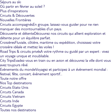
Séjours au ski
Où partir en février au soleil ?
Plus d'inspirations
Circuits & Découvertes
Nouvelles Frontières
Circuits accompagnés
En groupe, laissez-vous guider pour ne rien
manquer des incontournables d'un pays.
Découverte et détente
Découvrez nos circuits qui allient exploration et
détente pour un équilibre parfait.
Croisières
Fluviale, côtière, maritime ou expédition, choisissez votre
croisière idéale et mettez les voiles !
Road Trips & circuits privés
A votre rythme ou guidé par un expert : vivez
un voyage unique et inoubliable.
City Trips
Evadez-vous en train ou en avion et découvrez la ville dont vous
avez toujours rêvé.
Evènements du monde
Voyagez et participez à un évènement mondial :
festival, fête, concert, évènement sportif...
Toute notre offre
Nos Top destinations
Circuits Etats-Unis
Circuits Canada
Circuits Vietnam
Circuits Inde
Circuits Egypte
Toutes nos destinations