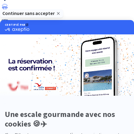
Luxe
Nature
Neige
Plongée
Premium