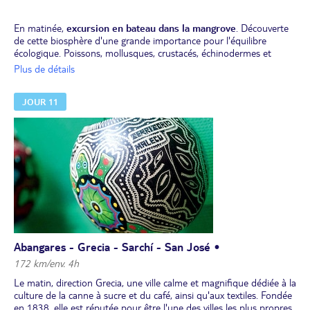
En matinée,
excursion en bateau dans la mangrove
. Découverte
de cette biosphère d'une grande importance pour l'équilibre
écologique. Poissons, mollusques, crustacés, échinodermes et
plantes d'une grande beauté sont rassemblés ici pour faire de
Plus de détails
cette navigation une expérience inoubliable. Aux alentours du
lodge, vous débusquerez des animaux tels que des crocodiles, des
JOUR 11
iguanes et, bien sûr, une grande variété d'oiseaux.
Déjeuner.
Dans l'après-midi, une excursion vous sera proposée dans la
propriété afin de profiter de l'
un des plus beaux couchers de
soleil du Costa Rica
.
Dîner et nuit au lodge.
Abangares - Grecia - Sarchí - San José •
172 km/env. 4h
Le matin, direction Grecia, une ville calme et magnifique dédiée à la
culture de la canne à sucre et du café, ainsi qu'aux textiles. Fondée
en 1838, elle est réputée pour être l'une des villes les plus propres