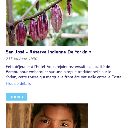
San José - Réserve Indienne De Yorkín •
215 km/env. 4h30
Petit déjeuner à l’hôtel. Vous rejoindrez ensuite la localité de
Bambu pour embarquer sur une pirogue traditionnelle sur le
Yorkín, cette rivière qui marque la frontière naturelle entre le Costa
Rica et le Panama.
Plus de détails
Déjeuner en cours de route.
Vous visiterez le village bribri et vivrez au cœur de la communauté
JOUR 3
indienne. Vous découvrirez comment le chocolat est fabriqué à
partir du cacao, sacré pour les Bribri. Ces derniers ont d'ailleurs fait
du chocolat chaud leur boisson traditionnelle.
Dîner et soirée dédiés aux contes et légendes bribri.
Installation pour 2 nuits dans un chalet du gîte.