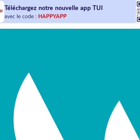
Téléchargez notre nouvelle
app TUI
Et profitez de
30€ offerts*
sur votre
prochain
voyage !
avec le code :
HAPPYAPP