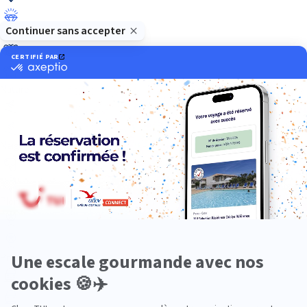
Luxe
Nature
Neige
Plongée
Premium