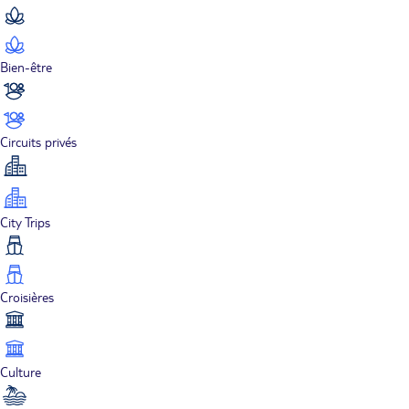
Bien-être
Circuits privés
City Trips
Croisières
Culture