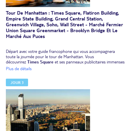
de besoin.
Tour De Manhattan : Times Square, Flatiron Building,
Empire State Building, Grand Central Station,
Greenwich Village, Soho, Wall Street - Marché Fermier
Union Square Greenmarket - Brooklyn Bridge Et Le
Marché Aux Puces
Départ avec votre guide francophone qui vous accompagnera
toute la journée pour le tour de Manhattan. Vous
découvrirez
Times Square
et ses panneaux publicitaires immenses
et illuminés,
Grand Central Station, Washington Square Park, le
Plus de détails
Flatiron Building et Empire State Building.
Arrêt au
marché
fermier Union Square Greenmarket
, où vous pourrez flâner le
JOUR 3
long des échoppes, glâner des produits locaux et goûter aux
spécialités locales comme un vrai New-Yorkais.
Visite de
Greenwich Village
le long de ses rues bordées d’arbres,
puis de
Soho et Chinatown
, enclaves ethniques et authentiques
de Manhattan. Enfin, passage par
Wall Street
dans le Financial
District.
Déjeuner chinois.
Si le temps le permet, vous traverserez à pied le célèbre pont de
Brooklyn, une structure du 19ème siècle qui enjambe la East River
et vous mène dans le
quartier de Brooklyn
. À quelques pas de là,