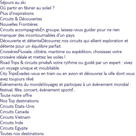
Séjours au ski
Où partir en février au soleil ?
Plus d'inspirations
Circuits & Découvertes
Nouvelles Frontières
Circuits accompagnés
En groupe, laissez-vous guider pour ne rien
manquer des incontournables d'un pays.
Découverte et détente
Découvrez nos circuits qui allient exploration et
détente pour un équilibre parfait.
Croisières
Fluviale, côtière, maritime ou expédition, choisissez votre
croisière idéale et mettez les voiles !
Road Trips & circuits privés
A votre rythme ou guidé par un expert : vivez
un voyage unique et inoubliable.
City Trips
Evadez-vous en train ou en avion et découvrez la ville dont vous
avez toujours rêvé.
Evènements du monde
Voyagez et participez à un évènement mondial :
festival, fête, concert, évènement sportif...
Toute notre offre
Nos Top destinations
Circuits Etats-Unis
Circuits Canada
Circuits Vietnam
Circuits Inde
Circuits Egypte
Toutes nos destinations