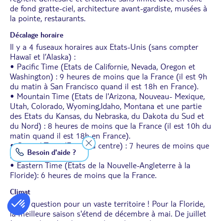
de fond gratte-ciel, architecture avant-gardiste, musées à
la pointe, restaurants.
Décalage horaire
Il y a 4 fuseaux horaires aux Etats-Unis (sans compter
Hawaï et l’Alaska) :
• Pacific Time (Etats de Californie, Nevada, Oregon et
Washington) : 9 heures de moins que la France (il est 9h
du matin à San Francisco quand il est 18h en France).
• Mountain Time (Etats de l'Arizona, Nouveau- Mexique,
Utah, Colorado, Wyoming,Idaho, Montana et une partie
des Etats du Kansas, du Nebraska, du Dakota du Sud et
du Nord) : 8 heures de moins que la France (il est 10h du
matin quand il est 18h en France).
• Central Time (Etats du centre) : 7 heures de moins que
Besoin d'aide ?
la France.
• Eastern Time (Etats de la Nouvelle-Angleterre à la
Floride): 6 heures de moins que la France.
Climat
Vaste question pour un vaste territoire ! Pour la Floride,
la meilleure saison s'étend de décembre à mai. De juillet