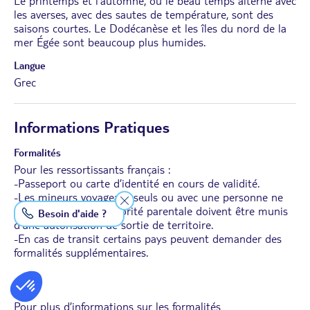
Le printemps et l’automne, où le beau temps alterne avec
les averses, avec des sautes de température, sont des
saisons courtes. Le Dodécanèse et les îles du nord de la
mer Égée sont beaucoup plus humides.
Langue
Grec
Informations Pratiques
Formalités
Pour les ressortissants français :
-Passeport ou carte d’identité en cours de validité.
-Les mineurs voyageant seuls ou avec une personne ne
disposant pas de l’autorité parentale doivent être munis
Besoin d'aide ?
d’une autorisation de sortie de territoire.
-En cas de transit certains pays peuvent demander des
formalités supplémentaires.
Santé
Pour plus d’informations sur les formalités