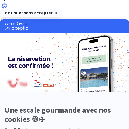
Luxe
Nature
Neige
Plongée
Premium