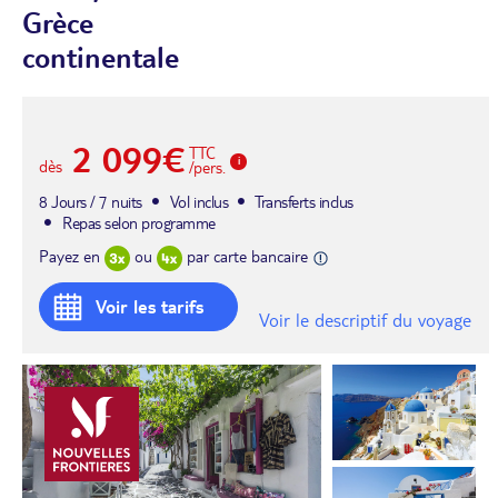
Grèce
continentale
2 099€
TTC
dès
/pers.
8 Jours / 7 nuits
Vol inclus
Transferts inclus
Repas selon programme
Payez en
ou
par carte bancaire
Voir les tarifs
Voir le descriptif du voyage