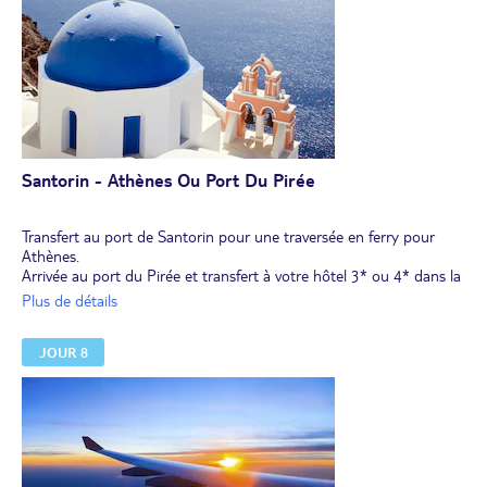
Manolas, vous pourrez flâner dans ses ruelles étroites bordées de
maisons traditionnelles blanches, et découvrir ses petites chapelles
disséminées dans le village, ou déguster un café grec ou un ouzo,
ou enfin admirer la vue imprenable sur Santorin et le volcan depuis
de nombreux points de vue.
Retour à Santorin.
Dîner et nuit dans un hôtel 3* ou 4* à Santorin.
Santorin - Athènes Ou Port Du Pirée
Transfert au port de Santorin pour une traversée en ferry pour
Athènes.
Arrivée au port du Pirée et transfert à votre hôtel 3* ou 4* dans la
région d'Athènes ou du Pirée.
Plus de détails
Déjeuner et dîner libres.
JOUR 8