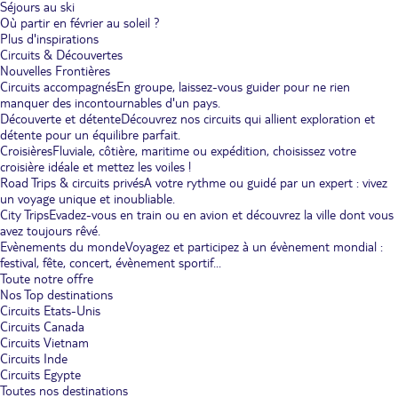
Séjours au ski
Où partir en février au soleil ?
Plus d'inspirations
Circuits & Découvertes
Nouvelles Frontières
Circuits accompagnés
En groupe, laissez-vous guider pour ne rien
manquer des incontournables d'un pays.
Découverte et détente
Découvrez nos circuits qui allient exploration et
détente pour un équilibre parfait.
Croisières
Fluviale, côtière, maritime ou expédition, choisissez votre
croisière idéale et mettez les voiles !
Road Trips & circuits privés
A votre rythme ou guidé par un expert : vivez
un voyage unique et inoubliable.
City Trips
Evadez-vous en train ou en avion et découvrez la ville dont vous
avez toujours rêvé.
Evènements du monde
Voyagez et participez à un évènement mondial :
festival, fête, concert, évènement sportif...
Toute notre offre
Nos Top destinations
Circuits Etats-Unis
Circuits Canada
Circuits Vietnam
Circuits Inde
Circuits Egypte
Toutes nos destinations