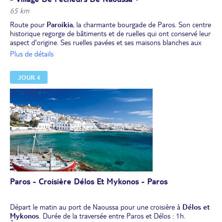
65 km
Route pour
Paroikia
, la charmante bourgade de Paros. Son centre
historique regorge de bâtiments et de ruelles qui ont conservé leur
aspect d'origine. Ses ruelles pavées et ses maisons blanches aux
volets bleus forment un dédale étroit qui constitue un véritable
Plus de détails
labyrinthe.
Visite du
Musée Archéologique
qui présente une riche collection
JOUR 4
d'artefacts allant de l'ère néolithique jusqu'à l'époque romaine,
puis découverte d'une des plus anciennes églises de Paroikia,
Panagia Ekatontapyliani (l'église aux cent portes), l'une des plus
anciennes églises du pays construite vers 400 après J.-C. C'est
aussi l'un des sites de pèlerinage les plus importants de toute la
Grèce.
Déjeuner.
Route pour
Piso Livadi
pour une pause baignade.
En parcourant les oliveraies vieilles de plus de 3 000 ans, route vers
le petit village de montagne de
Lefkés,
ancienne capitale de l'île.
Puis, découverte de
Náoussa
sur la côte nord, avec son petit port
de pêche et son fort vénitien datant du 15e siècle.
Paros - Croisière Délos Et Mykonos - Paros
Dîner libre à Paros.
Départ le matin au port de Naoussa pour une croisière à
Délos et
Mykonos
. Durée de la traversée entre Paros et Délos : 1h.