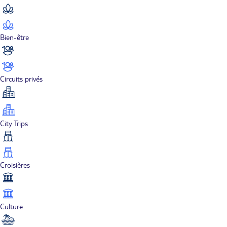
Bien-être
Circuits privés
City Trips
Croisières
Culture