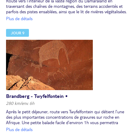
Route vers l’intérieur de la vaste région du Damaraland en
traversant des chaînes de montagnes, des terrains accidentés et
parfois des pistes ensablées, ainsi que le lit de rivières végétalisées.
Déjeuner. Dans l’après-midi, randonnée de 2h jusqu’à la légendaire
Plus de détails
"dame blanche" du Brandberg (The White Lady), l’une des
quelque 45 000 peintures rupestres datant de la préhistoire.
JOUR 9
Dîner et nuit dans un campement.
Brandberg - Twyfelfontein •
280 km/env. 6h
Après le petit déjeuner, route vers Twyfelfontein qui détient l’une
des plus importantes concentrations de gravures sur roche en
Afrique. Une petite balade facile d’environ 1h vous permettra
d'atteindre cette véritable galerie d’art à ciel ouvert. Les vestiges
Plus de détails
illustrent de façon éloquente les liens entre les pratiques rituelles