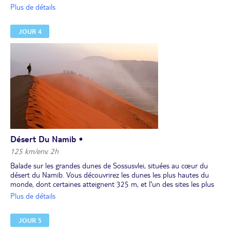
Déjeuner.
Plus de détails
Installation pour 2 nuits dans un campement.
Dîner et nuit au campement.
JOUR 4
Désert Du Namib •
125 km/env. 2h
Balade sur les grandes dunes de Sossusvlei, situées au cœur du
désert du Namib. Vous découvrirez les dunes les plus hautes du
monde, dont certaines atteignent 325 m, et l'un des sites les plus
étranges de Sossusvlei : Deadvlei. Une marche facile d'environ 1h
Plus de détails
aller-retour vous permettra de découvrir ce lieu inédit. Deadvlei,
dont le nom signifie le "marais mort", est le résultat de
JOUR 5
l'assèchement provoqué par la croissance des dunes de sable. Des