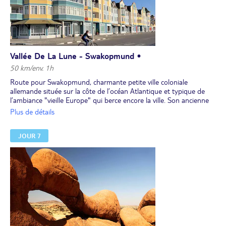
Vallée De La Lune - Swakopmund •
50 km/env. 1h
Route pour Swakopmund, charmante petite ville coloniale
allemande située sur la côte de l’océan Atlantique et typique de
l’ambiance "vieille Europe" qui berce encore la ville. Son ancienne
gare, datant de 1901, reste un symbole important. Swakopmund
Plus de détails
est aujourd’hui la première station balnéaire de Namibie. Des
activités sont possibles (en option) (consultez la fiche technique du
JOUR 7
circuit).
Déjeuner et dîner libres.
Nuit en guesthouse.