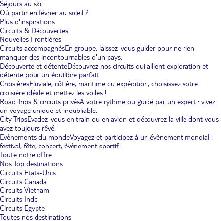
Séjours au ski
Où partir en février au soleil ?
Plus d'inspirations
Circuits & Découvertes
Nouvelles Frontières
Circuits accompagnés
En groupe, laissez-vous guider pour ne rien
manquer des incontournables d'un pays.
Découverte et détente
Découvrez nos circuits qui allient exploration et
détente pour un équilibre parfait.
Croisières
Fluviale, côtière, maritime ou expédition, choisissez votre
croisière idéale et mettez les voiles !
Road Trips & circuits privés
A votre rythme ou guidé par un expert : vivez
un voyage unique et inoubliable.
City Trips
Evadez-vous en train ou en avion et découvrez la ville dont vous
avez toujours rêvé.
Evènements du monde
Voyagez et participez à un évènement mondial :
festival, fête, concert, évènement sportif...
Toute notre offre
Nos Top destinations
Circuits Etats-Unis
Circuits Canada
Circuits Vietnam
Circuits Inde
Circuits Egypte
Toutes nos destinations