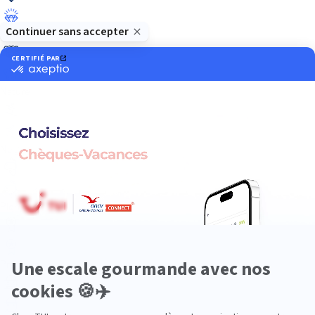
Luxe
Nature
Neige
Plongée
Premium