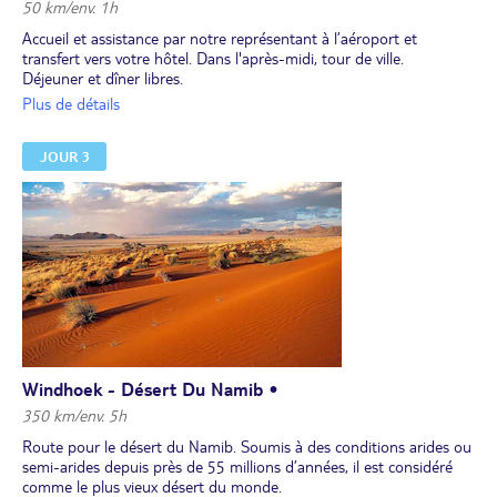
50 km/env. 1h
Accueil et assistance par notre représentant à l’aéroport et
transfert vers votre hôtel. Dans l'après-midi, tour de ville.
Déjeuner et dîner libres.
Nuit à l'hôtel.
Plus de détails
JOUR 3
Windhoek - Désert Du Namib •
350 km/env. 5h
Route pour le désert du Namib. Soumis à des conditions arides ou
semi-arides depuis près de 55 millions d’années, il est considéré
comme le plus vieux désert du monde.