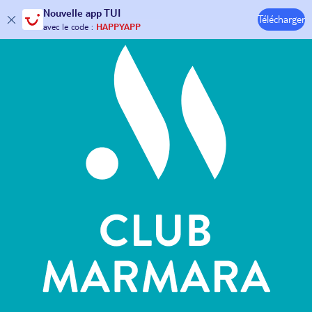
Hôtels & Clubs
Nouvelle
app TUI
Télécharger
30€ offerts*
sur votre
voyage !
avec le code :
HAPPYAPP