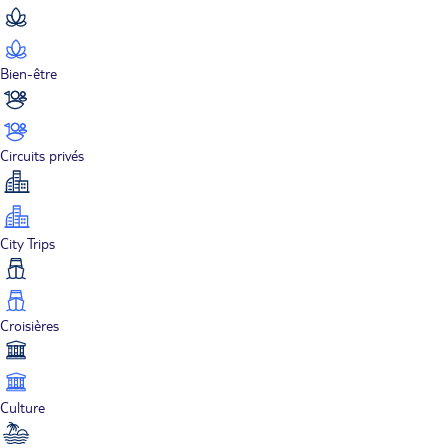
Bien-être
Circuits privés
City Trips
Croisières
Culture