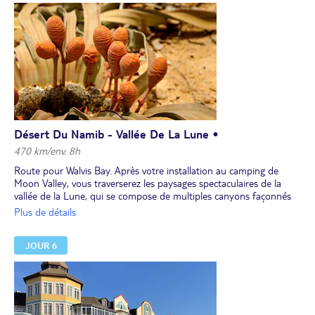
acacias furent piégés puis brûlés pendant des siècles par un soleil
intense. Un spectacle magique, où seuls quelques arbres résistent
encore.
Déjeuner sur le site.
Dîner et nuit au campement.
Désert Du Namib - Vallée De La Lune •
470 km/env. 8h
Route pour Walvis Bay. Après votre installation au camping de
Moon Valley, vous traverserez les paysages spectaculaires de la
vallée de la Lune, qui se compose de multiples canyons façonnés
par l’érosion jusqu’à lui donner cet aspect de surface lunaire. Le
Plus de détails
site offre également l’occasion de découvrir la mystérieuse
welwitschias mirabilis, une plante fossile endémique au désert du
JOUR 6
Namib dont certains spécimensont plus de 1 500 ans.
Déjeuner sur le site.
Dîner et nuit au camping.