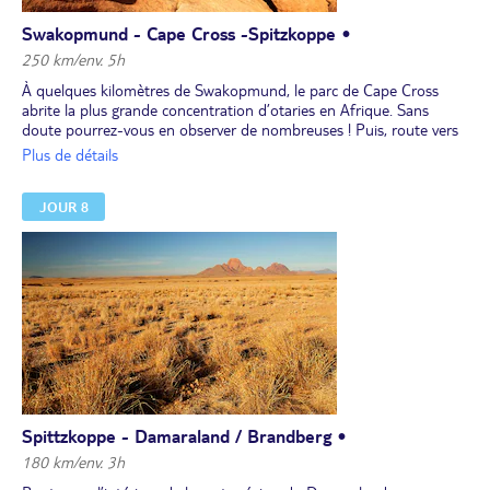
Swakopmund - Cape Cross -Spitzkoppe •
250 km/env. 5h
À quelques kilomètres de Swakopmund, le parc de Cape Cross
abrite la plus grande concentration d’otaries en Afrique. Sans
doute pourrez-vous en observer de nombreuses ! Puis, route vers
la magnifique région du Damaraland avec ses plateaux tabulaires
Plus de détails
et ses escarpements rouges.
Déjeuner en cours de route.
JOUR 8
Dans l’après-midi, installation de votre bivouac au pied des
montagnes de Spitzkoppe, puis découverte du rocher de
Spitzkoppe, l'une des attractions phares de la Namibie.
Dîner et nuit dans un campement.
Spittzkoppe - Damaraland / Brandberg •
180 km/env. 3h