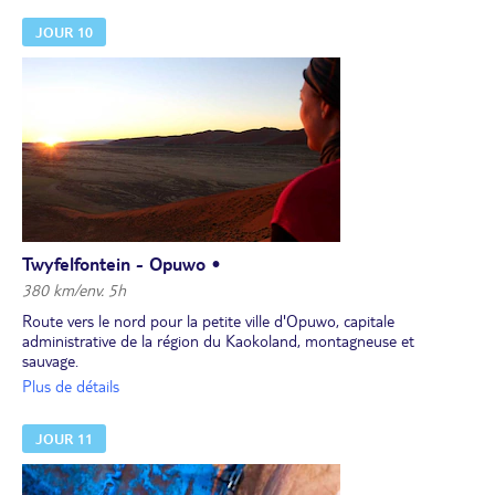
et économiques des chasseurs-cueilleurs.
JOUR 10
Déjeuner. Poursuite vers le nord.
Dîner et nuit dans un campement.
Twyfelfontein - Opuwo •
380 km/env. 5h
Route vers le nord pour la petite ville d'Opuwo, capitale
administrative de la région du Kaokoland, montagneuse et
sauvage.
Déjeuner en cours de route.
Plus de détails
Dîner et nuit dans un campement.
JOUR 11