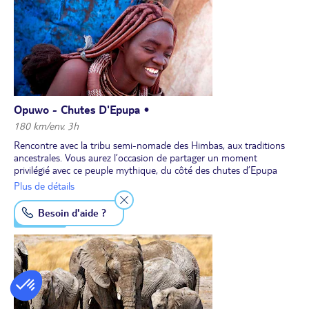
Opuwo - Chutes D'Epupa •
180 km/env. 3h
Rencontre avec la tribu semi-nomade des Himbas, aux traditions
ancestrales. Vous aurez l’occasion de partager un moment
privilégié avec ce peuple mythique, du côté des chutes d’Epupa
(l'état des routes pour aller à Epupa Falls rencontrer le peuple
Plus de détails
himba varie en fonction des conditions météorologiques ; si celles-
ci ne sont pas favorables, vous rencontrerez le peuple himba du
Besoin d'aide ?
JOUR 12
village d'Opuwo).
Déjeuner.
Dîner et nuit dans un campement.