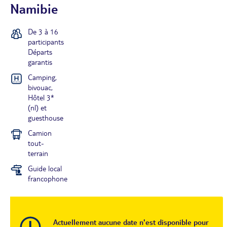
Namibie
De 3 à 16
participants
Départs
garantis
Camping,
bivouac,
Hôtel 3*
(nl) et
guesthouse
Camion
tout-
terrain
Guide local
francophone
Actuellement aucune date n'est disponible pour