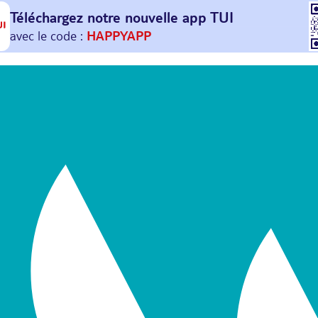
Téléchargez notre nouvelle
app TUI
Et profitez de
30€ offerts*
sur votre
prochain
voyage !
avec le code :
HAPPYAPP