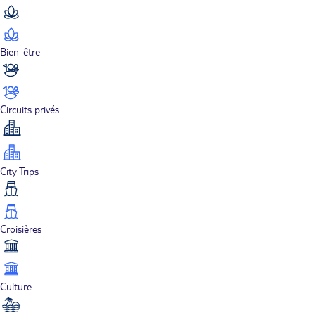
Bien-être
Circuits privés
City Trips
Croisières
Culture