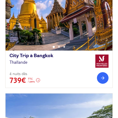
City Trip à
Bangkok
Thaïlande
4 nuits dès
739€
TTC
/ pers.