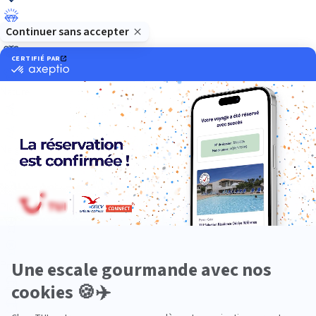
Luxe
Nature
Neige
Plongée
Premium