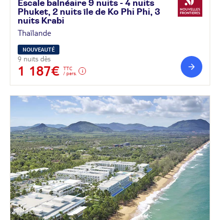
Escale balnéaire 9 nuits - 4 nuits
Phuket, 2 nuits île de Ko Phi Phi, 3
nuits
Krabi
Thaïlande
NOUVEAUTÉ
9 nuits dès
1 187€
TTC
/ pers.