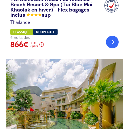
Beach Resort & Spa (Tui Blue Mai
Khaolak en hiver) - Flex bagages
inclus
sup
Thaïlande
CLASSIQUE
NOUVEAUTÉ
6 nuits dès
866€
TTC
/ pers.