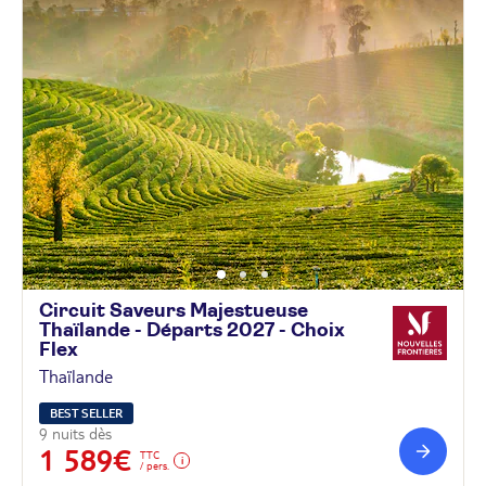
Circuit Saveurs Majestueuse
Thaïlande - Départs 2027 - Choix
Flex
Thaïlande
BEST SELLER
9 nuits dès
1 589€
TTC
/ pers.