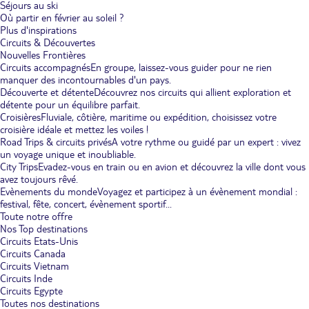
Séjours au ski
Où partir en février au soleil ?
Plus d'inspirations
Circuits & Découvertes
Nouvelles Frontières
Circuits accompagnés
En groupe, laissez-vous guider pour ne rien
manquer des incontournables d'un pays.
Découverte et détente
Découvrez nos circuits qui allient exploration et
détente pour un équilibre parfait.
Croisières
Fluviale, côtière, maritime ou expédition, choisissez votre
croisière idéale et mettez les voiles !
Road Trips & circuits privés
A votre rythme ou guidé par un expert : vivez
un voyage unique et inoubliable.
City Trips
Evadez-vous en train ou en avion et découvrez la ville dont vous
avez toujours rêvé.
Evènements du monde
Voyagez et participez à un évènement mondial :
festival, fête, concert, évènement sportif...
Toute notre offre
Nos Top destinations
Circuits Etats-Unis
Circuits Canada
Circuits Vietnam
Circuits Inde
Circuits Egypte
Toutes nos destinations