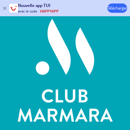
Hôtels & Clubs
Nouvelle
app TUI
Télécharger
30€ offerts*
sur votre
voyage !
avec le code :
HAPPYAPP