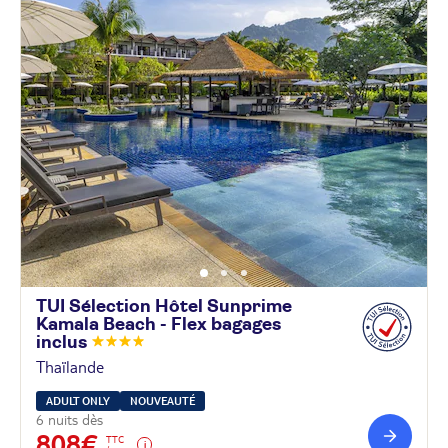
TUI Sélection Hôtel Sunprime
Kamala Beach - Flex bagages
inclus
Thaïlande
ADULT ONLY
NOUVEAUTÉ
6 nuits dès
808€
TTC