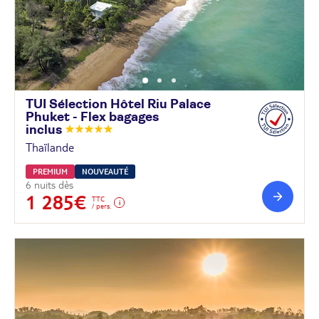
TUI Sélection Hôtel Riu Palace
Phuket - Flex bagages
inclus
Thaïlande
PREMIUM
NOUVEAUTÉ
6 nuits dès
1 285€
TTC
/ pers.