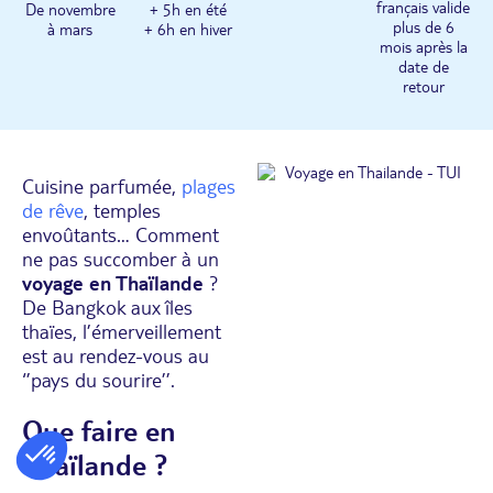
français valide
De novembre
+ 5h en été
plus de 6
à mars
+ 6h en hiver
mois après la
date de
retour
Cuisine parfumée,
plages
de rêve
, temples
envoûtants… Comment
ne pas succomber à un
voyage en Thaïlande
?
De Bangkok aux îles
thaïes, l’émerveillement
est au rendez-vous au
‘’pays du sourire’’.
Que faire en
Thaïlande ?