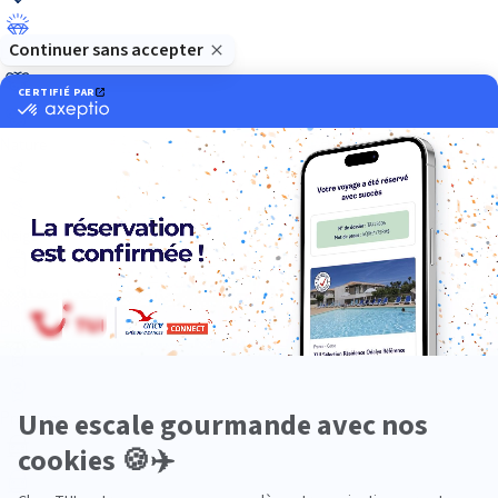
Luxe
Nature
Neige
Plongée
Premium