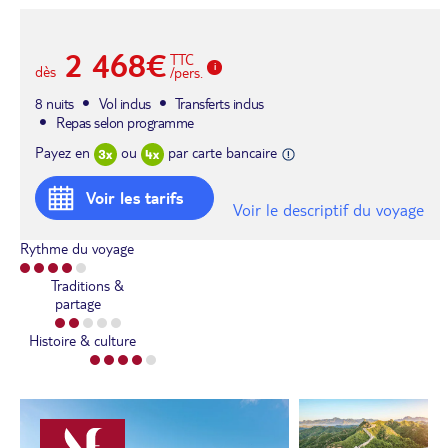
2 468€
TTC
dès
/pers.
8 nuits
Vol inclus
Transferts inclus
Repas selon programme
Payez en
ou
par carte bancaire
Voir les tarifs
Voir le descriptif du voyage
Rythme du voyage
Traditions &
partage
Histoire & culture