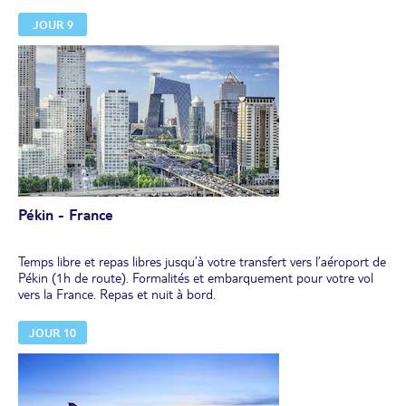
Retour en ville, arrêt-photo devant les sites olympiques. Vous
JOUR 9
finirez la journée par une balade dans les "hutongs" autour du lac
Houhai, puis arrêt dans une maison de thé avec une dégustation.
Dîner libre.
En option : en soirée, spectacle de l’Opéra de Pékin (à réserver et à
payer avant le départ).
Pékin - France
Temps libre et repas libres jusqu’à votre transfert vers l’aéroport de
Pékin (1h de route). Formalités et embarquement pour votre vol
vers la France. Repas et nuit à bord.
JOUR 10