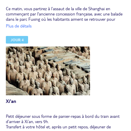
Ce matin, vous partirez à l’assaut de la ville de Shanghai en
commençant par l'ancienne concession française, avec une balade
dans le parc Fuxing où les habitants aiment se retrouver pour
danser, jouer ou profiter de la sérénité des lieux. Route pour le
Plus de détails
village d’eau, Qibao, qui possède une histoire longue de plus de
2000 ans. Balade dans ses vieilles ruelles bordées d’échoppes, de
JOUR 4
maisons d’époque et de canaux.
Déjeuner en cours de visite.
L’après-midi, retour en ville et visite du musée de Shanghai
abritant de prestigieuses collections de jades, de bronzes et de
porcelaines. Enfin, découverte d’une fabrique de soie. Dîner libre.
En soirée, embarquement à bord du train de nuit vers Xi’an en
couchettes "molles" confortables, soit l’équivalent de la 1re classe.
Xi’an
Petit déjeuner sous forme de panier-repas à bord du train avant
d’arriver à Xi’an, vers 9h.
Transfert à votre hôtel et, après un petit repos, déjeuner de