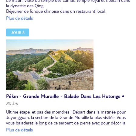
Le matin, visite du temple des Lamas, temple royal et tibétain dans
la dynastie des Qing.
Déjeuner de fondue chinoise dans un restaurant local.
L'après-midi, découverte de la place Tian An Men et de la Cité
Plus de détails
Interdite, exemple achevé du classicisme architectural de la
dynastie des Ming. Puis, montée de la Colline du Charbon où vous
JOUR 8
profiterez de la magnifique vue.
Dîner libre.
En option : en soirée, spectacle d'acrobaties (à réserver et à payer
avant le départ).
Nuit à l'hôtel.
Pékin - Grande Muraille - Balade Dans Les Hutongs •
80 km
Ultime étape, et pas des moindres ! Départ dans la matinée pour
Juyongguan, la section de la Grande Muraille la plus visitée. Vous
vous baladerez le long de ce serpent de pierre avec pour décor la
nature à 360°.
Plus de détails
Déjeuner.