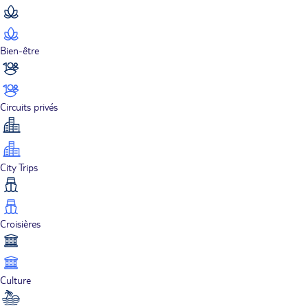
Bien-être
Circuits privés
City Trips
Croisières
Culture