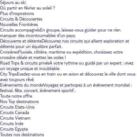
Séjours au ski
Où partir en février au soleil ?
Plus d'inspirations
Circuits & Découvertes
Nouvelles Frontières
Circuits accompagnés
En groupe, laissez-vous guider pour ne rien
manquer des incontournables d'un pays.
Découverte et détente
Découvrez nos circuits qui allient exploration et
détente pour un équilibre parfait.
Croisières
Fluviale, côtière, maritime ou expédition, choisissez votre
croisière idéale et mettez les voiles !
Road Trips & circuits privés
A votre rythme ou guidé par un expert : vivez
un voyage unique et inoubliable.
City Trips
Evadez-vous en train ou en avion et découvrez la ville dont vous
avez toujours rêvé.
Evènements du monde
Voyagez et participez à un évènement mondial :
festival, fête, concert, évènement sportif...
Toute notre offre
Nos Top destinations
Circuits Etats-Unis
Circuits Canada
Circuits Vietnam
Circuits Inde
Circuits Egypte
Toutes nos destinations