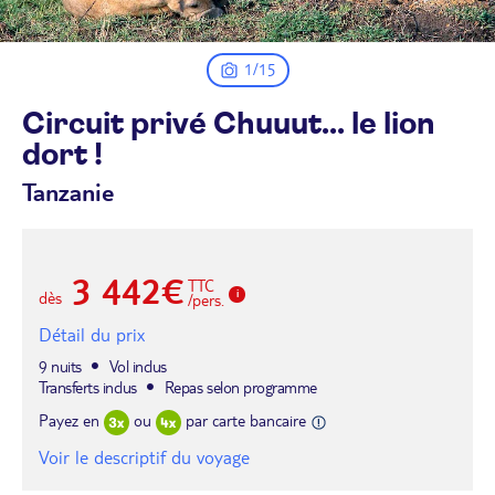
1/15
Circuit privé Chuuut... le lion
dort
!
Tanzanie
3 442€
TTC
dès
/pers.
Détail du prix
9 nuits
Vol inclus
Transferts inclus
Repas selon programme
Payez en
ou
par carte bancaire
Voir le descriptif du voyage