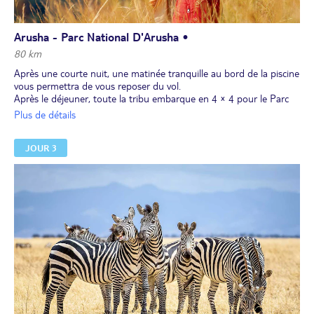
Arusha - Parc National D'Arusha •
80 km
Après une courte nuit, une matinée tranquille au bord de la piscine
vous permettra de vous reposer du vol.
Après le déjeuner, toute la tribu embarque en 4 × 4 pour le Parc
National d’Arusha. Au pied du mont Méru, vous aurez un premier
Plus de détails
aperçu de l’ambiance qui règne lors d’un safari : les enfants auront
déjà l'impression d'être de vrais aventuriers ! Vous emprunterez la
JOUR 3
route des lacs Momella à la recherche des girafes, des buffles et du
fameux colobus noir et blanc, un singe que l’on ne trouve que
dans ce parc.
En fin d’après-midi, vous reviendrez à votre lodge pour le dîner.
Nuit au lodge.