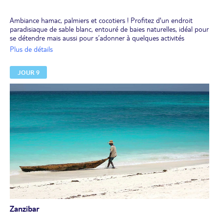
Ambiance hamac, palmiers et cocotiers ! Profitez d'un endroit
paradisiaque de sable blanc, entouré de baies naturelles, idéal pour
se détendre mais aussi pour s’adonner à quelques activités
sportives et à de délicieuses baignades en famille dans des eaux
Plus de détails
transparentes.
Déjeuner et dîner libres.
JOUR 9
Nuit à l'hôtel.
Zanzibar