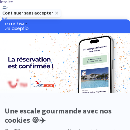
Insolite
Luxe
Nature
Neige
Plongée
Premium