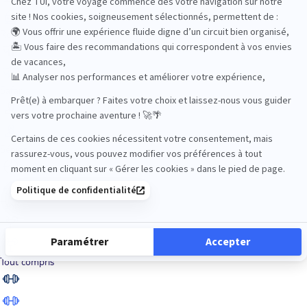
Road Trips
Safari
Sénior
Tennis
Tout compris