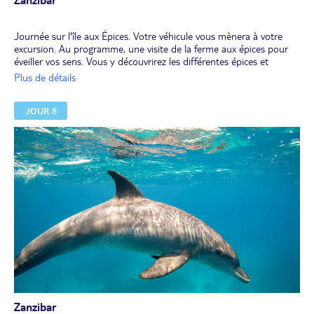
Zanzibar
Journée sur l'île aux Épices. Votre véhicule vous mènera à votre
excursion. Au programme, une visite de la ferme aux épices pour
éveiller vos sens. Vous y découvrirez les différentes épices et
plantes de l’île, leurs saveurs et leurs usages…
Plus de détails
Déjeuner et dîner libres. Possibilité de demi-pension ou de pension
complète, en option et avec supplément (nous consulter).
JOUR 8
Nuit à l'hôtel.
Zanzibar