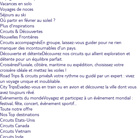
Vacances en solo
Voyages de noces
Séjours au ski
Où partir en février au soleil ?
Plus d'inspirations
Circuits & Découvertes
Nouvelles Frontières
Circuits accompagnés
En groupe, laissez-vous guider pour ne rien
manquer des incontournables d'un pays.
Découverte et détente
Découvrez nos circuits qui allient exploration et
détente pour un équilibre parfait.
Croisières
Fluviale, côtière, maritime ou expédition, choisissez votre
croisière idéale et mettez les voiles !
Road Trips & circuits privés
A votre rythme ou guidé par un expert : vivez
un voyage unique et inoubliable.
City Trips
Evadez-vous en train ou en avion et découvrez la ville dont vous
avez toujours rêvé.
Evènements du monde
Voyagez et participez à un évènement mondial :
festival, fête, concert, évènement sportif...
Toute notre offre
Nos Top destinations
Circuits Etats-Unis
Circuits Canada
Circuits Vietnam
Circuits Inde