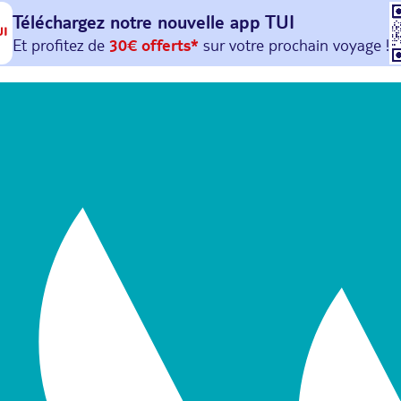
Téléchargez notre nouvelle
app TUI
Et profitez de
30€ offerts*
sur votre
prochain
voyage !
avec le code :
HAPPYAPP