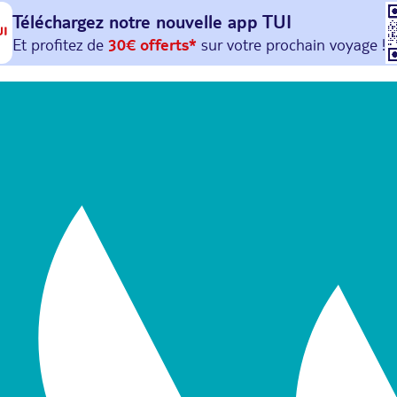
Téléchargez notre nouvelle
app TUI
Et profitez de
30€ offerts*
sur votre
prochain
voyage !
avec le code :
HAPPYAPP