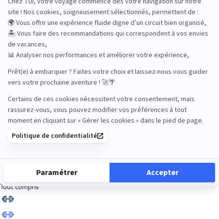
Road Trips
Safari
Sénior
Tennis
Tout compris