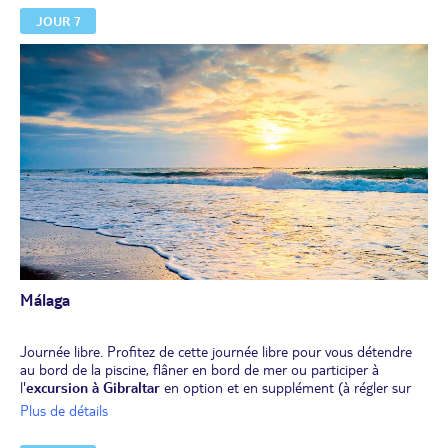
quelques photos depuis le Balcón de Europa, promontoire naturel
JOUR 7
offrant un superbe point de vue sur la mer. Retour dans la région
de Málaga.
Déjeuner libre.
Après-midi libre. Installation pour 2 nuits à l'hôtel.
Dîner à l'hôtel, avant un tour de ville panoramique de Malaga (en
option et en supplément, à régler sur place, environ 20 €).
Nuit à l'hôtel.
Málaga
Journée libre. Profitez de cette journée libre pour vous détendre
au bord de la piscine, flâner en bord de mer ou participer à
l'
excursion à Gibraltar
en option et en supplément (à régler sur
place, environ 84 €, attention : cette excursion n'est pas possible
Plus de détails
avec une arrivée le vendredi).
Déjeuner libre.