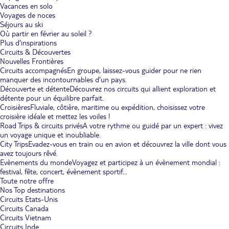
Vacances en solo
Voyages de noces
Séjours au ski
Où partir en février au soleil ?
Plus d'inspirations
Circuits & Découvertes
Nouvelles Frontières
Circuits accompagnés
En groupe, laissez-vous guider pour ne rien
manquer des incontournables d'un pays.
Découverte et détente
Découvrez nos circuits qui allient exploration et
détente pour un équilibre parfait.
Croisières
Fluviale, côtière, maritime ou expédition, choisissez votre
croisière idéale et mettez les voiles !
Road Trips & circuits privés
A votre rythme ou guidé par un expert : vivez
un voyage unique et inoubliable.
City Trips
Evadez-vous en train ou en avion et découvrez la ville dont vous
avez toujours rêvé.
Evènements du monde
Voyagez et participez à un évènement mondial :
festival, fête, concert, évènement sportif...
Toute notre offre
Nos Top destinations
Circuits Etats-Unis
Circuits Canada
Circuits Vietnam
Circuits Inde