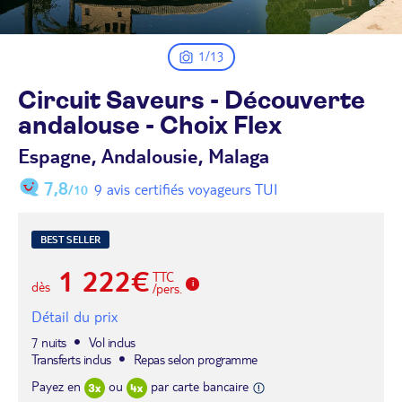
1/13
Circuit Saveurs - Découverte
andalouse - Choix
Flex
Espagne, Andalousie, Malaga
7,8
9 avis certifiés voyageurs TUI
/10
BEST SELLER
1 222€
TTC
dès
/pers.
Détail du prix
7 nuits
Vol inclus
Transferts inclus
Repas selon programme
Payez en
ou
par carte bancaire