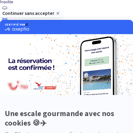
Insolite
Luxe
Nature
Neige
Plongée
Premium