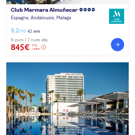
Club Marmara
Almuñecar
Espagne, Andalousie, Malaga
9,2
/10
42 avis
8 jours / 7 nuits dès
845€
TTC
/ pers.