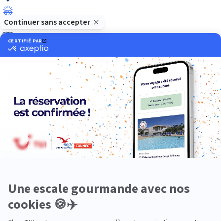
Luxe
Nature
Neige
Plongée
Premium