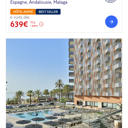
Espagne, Andalousie, Malaga
HÔTEL ANIMÉ
BEST SELLER
6 nuits dès
639€
TTC
/ pers.