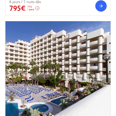
8 jours / 7 nuits dès
795€
TTC
/ pers.