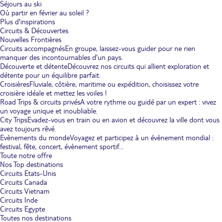
Séjours au ski
Où partir en février au soleil ?
Plus d'inspirations
Circuits & Découvertes
Nouvelles Frontières
Circuits accompagnés
En groupe, laissez-vous guider pour ne rien
manquer des incontournables d'un pays.
Découverte et détente
Découvrez nos circuits qui allient exploration et
détente pour un équilibre parfait.
Croisières
Fluviale, côtière, maritime ou expédition, choisissez votre
croisière idéale et mettez les voiles !
Road Trips & circuits privés
A votre rythme ou guidé par un expert : vivez
un voyage unique et inoubliable.
City Trips
Evadez-vous en train ou en avion et découvrez la ville dont vous
avez toujours rêvé.
Evènements du monde
Voyagez et participez à un évènement mondial :
festival, fête, concert, évènement sportif...
Toute notre offre
Nos Top destinations
Circuits Etats-Unis
Circuits Canada
Circuits Vietnam
Circuits Inde
Circuits Egypte
Toutes nos destinations