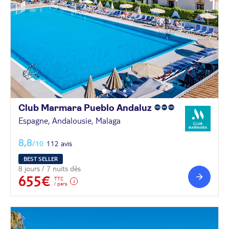
Club Marmara Pueblo
Andaluz
Espagne, Andalousie, Malaga
8,8
/10
112 avis
BEST SELLER
8 jours / 7 nuits dès
655€
TTC
/ pers.