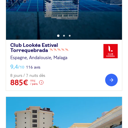
Club Lookéa Estival
Torrequebrada
Espagne, Andalousie, Malaga
9,4
/10
116 avis
8 jours / 7 nuits dès
885€
TTC
/ pers.