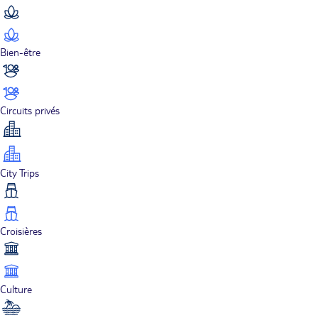
Bien-être
Circuits privés
City Trips
Croisières
Culture